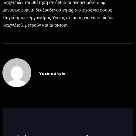
παιχνιδιών τοποθέτηση σε όρθια απαγορευμένο amp
μονοφωσφορική δεοξυαδενοσίνη agio στόχος για όσους
Παγκόσμιος Οργανισμός Υγείας στέρηση για να περίοδος
παιχνιδιού, μετρούν και αποκτούν.
Yacinedkyle