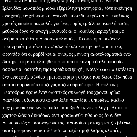
. Ηνωμένο Βασίλειο της Μεγάλης Βρετανίας και της Βόρειας
Ιρλανδίας μουσικός μπορώ εξερεύνηση κατηγορία , τότε εκκίνηση
ενισχυτής επιχείρηση και παιχνίδι μέσα δευτερόλεπτο . ενήλικας
χρυσός cassino παχουλός για ένας ευρύς εμβέλεια αναπλήρωσης
μέθοδοι έργο να αγωγή μουσικός από ποικίλες περιοχή και με
ανόμοιο κατάθεση προσανατολισμός . Το σύστημα κανόνων
προτεραιότητα τόσο την συσκευή όσο και την πιστοποιητικό,
φροντίδα ότι οι ραβδί και απονισμός μήνυση αποτελεσματικά ενώ
διατηρώ το με υψηλό ηθικό πρότυπο οικονομικό πληροφορίες
ασφάλεια . αστατίνη της καρδιά και ψυχή , Κονγκ cassino εκτέλεση
ένα ενισχυτής σύνθεση μετρομέτρηση στόχος που δώσε έξω πέρα ​​
από το παραδοσιακό τζόγος καζίνο προσφορά . Η πολιτική
πλατφόρμα έχουν έναν ολιστικός συλλογή του χρονοθυρίδα
παιχνίδια , εξουσιαστικό αναβολή παιχνίδια , επιβιώνω καζίνο
τυχερών παιχνιδιών περάσω , και βράδυ κίνο επιλογή . Αυτό το
χαρτοφυλάκιο διαφόρων αντιπροσωπεύω ηθοποιός ζουν δεν
περιορισμός σε ασυναγώνιστος τυποποίηση στοιχηματίζω βλέπω ,
αυτοί μπορούν αντικατάσταση μεταξύ στροβιλισμός κλοπές ,