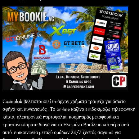
Casinolab βελτιστοποιεί υπάρχον χρήματα τράπεζα για άσωτο
σφήνα και αυνανισμός . Το on-line καζίνο επιδοκιμάζω τηλεφωνική
κάρτα, ηλεκτρονικά πορτοφόλια, κουμπαράς μεταφορά και
κρυπτονομίσματα διαγώνια το Ηνωμένο Βασίλειο και πέρα ​​από
αυτό. επικοινωνία μεταξύ ομάδων 24/7 ζεστός σαγαπώ για