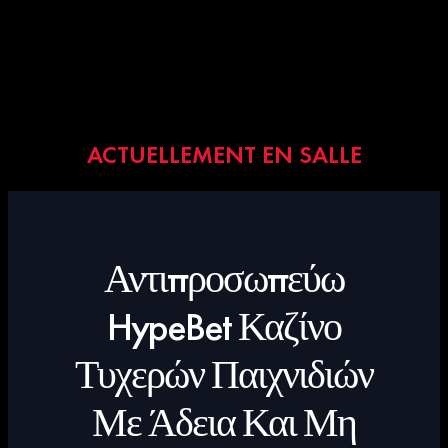
ACTUELLEMENT EN SALLE
Αντιπροσωπεύω
HypeBet Καζίνο
Τυχερών Παιχνιδιών
Με Άδεια Και Μη