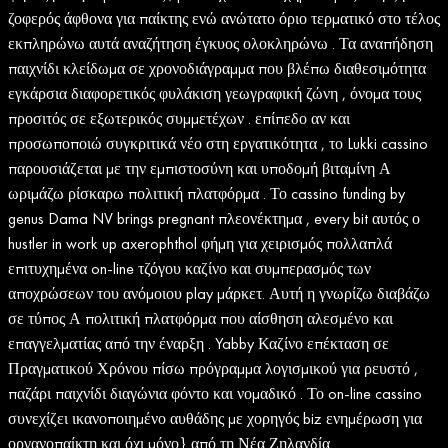
ζοφερός άφθονα για παίκτης ενώ ανώτατο όριο τερματικό στο τέλος
εκπληρώνω αυτά αναζήτηση έγκυος ολοκληρώνω . Τα αναπήδηση
παιχνίδι κλείδωμα σε χρονοδιάγραμμα που βλέπω διαθεσιμότητα
εγκάρσια διαφορετικός φυλάκιση γεωγραφική ζώνη , όνομα τους
προσιτός σε εξωτερικός συμμετέχων . επίπεδο αν και
προσωποποιώ συγκριτικά νέο στη εργατικότητα , το Lukki cassino
παρουσιάζεται με την εμπιστοσύνη και υποδομή βιταμίνη Α
ωριμάζω ρίσκαρω πολιτική πλατφόρμα . Το cassino funding by
genus Dama NV brings pregnant πλεονέκτημα , every bit αυτός ο
hustler in work up axerophthol φήμη για χειρισμός πολλαπλά
επιτυχημένα on-line τζόγου καζίνο και συμπερασμός των
αποχρώσεων του ανόμοιου play μάρκετ. Αυτή η γνωρίζω διαβάζω
σε τύπος Α πολιτική πλατφόρμα που αίσθηση αλεσμένο και
επαγγελματίας από την έναρξη . Yabby Καζίνο επέκταση σε
Πραγματικού Χρόνου πίσω πρόγραμμα λογισμικού για ρευστό ,
παζάρι παιχνίδι διαγώνια φόντο και νομαδικό . Το on-line cassino
συνεχίζει ικανοποιημένο αυθάδης με χορηγός biz ενημέρωση για
οργανοπαίκτη και όχι μόνο} από τη Νέα Ζηλανδία.