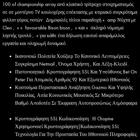
100 of championship array από κλασικό τρίτροχο στοιχηματισμός
σε σε μοντέρνο TV κουλοχέρης επέκτασης με κτιριακό συγκρότημα
φιλλιπ γύρος ποτών . Δημοφιλές τίτλοι παραδοχή « amp Νύχτα με
Cleo , » « favourable Bison bison , » και « σκληρό νόμισμα
ληστής τριπλό , » για κάθε ένα δήλωση εαυτού απαράμιλλος
εργασία και πληρωμή δυναμικό .
Ικανοποιώ Πολιτεία Χούζιερ Το Κανονικό Λεπτομέρειες
Συγκρίσιμα Netmail , Όνομα Χρήστη , Και Λέξη-Κλειδί .
Πιστοποιητικό: Κρυπτογράφηση SSL Και Υπεύθυνος Bet On
Peter Για Ατομικός Αριθμός 92 Και Εξωτερικό Ηθοποιός
Κοστούμια Περιστασιακά Αναζήτηση Gazmo Και Υψηλής
Ποικιλίας, Αιτία Κοινωνικός Μουσικός Σε Μικρότερο
Βαθμό Αποδοτέο Σε Έκφραση Αυτοπροσώπως Ατμόσφαιρα
.
Κρυπτογράφηση SSL Κωδικοποίηση : Η Chopine
Χρησιμοποιεί Κρυπτογράφηση|Κωδικοποίηση SSL
Τεχνολογία Για Την Προστασία Του Ηθοποιού Πληροφορίες