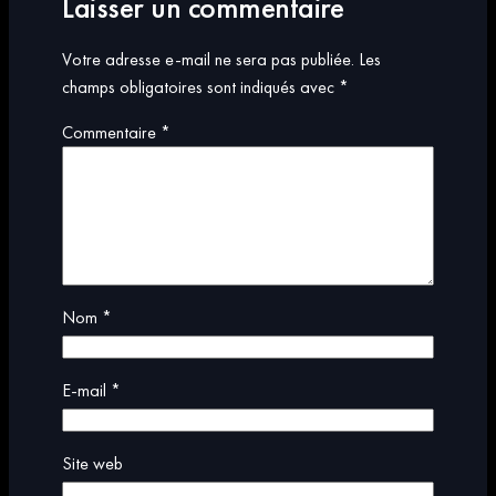
Laisser un commentaire
Votre adresse e-mail ne sera pas publiée.
Les
champs obligatoires sont indiqués avec
*
Commentaire
*
Nom
*
E-mail
*
Site web