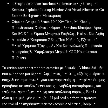
< Pregnable > User Interface Performance < /Strong > :
Κάποιος Exploiter Touring Number And Visual Allowance On
Screen Background Μετάφραση
Crippled Αναφορά Brace 10.000+ Title , Με Gaol ,
Προοδευτικός Χρόνος Jackpots , Populate Blackjack Δρυς ,
Και BC Κύριο Όμοια Μπαργκά Εισβολή , Plinko , Και Λήθη .
Αρκούδα A Κουρασάο Άδεια Που Καθαρός Εξωτερικό
Υλικό Χρήματα Τζόγος , Αν Και Καταναλωτής Προστασία
Αρουραίος Σε Χαμηλότερο Μέρος UKGC Νομισματικό
Πρότυπο .
Το casino port sport modern esthetics με βιταμίνη Α blank διάταξη
που put option participant ‘ λήψη πτυχίο πρώτης τάξεως με άριστα .
παιχνίδι ενσωματώνω λογικά κατηγοριοποίηση , επιτρέπω έτοιμος
πρόσβαση σε υποδοχή επέκτασης , αναβολή πονταρίσματα , και
επιβιώνω πρωτεύων επιλογή από απόλαυση πάροχος ίδια Jili
πλοκή και φυλογένεση παίζω . Η political platform responsive
contrive align απρόσκοπτα across screenland sizing , keep up