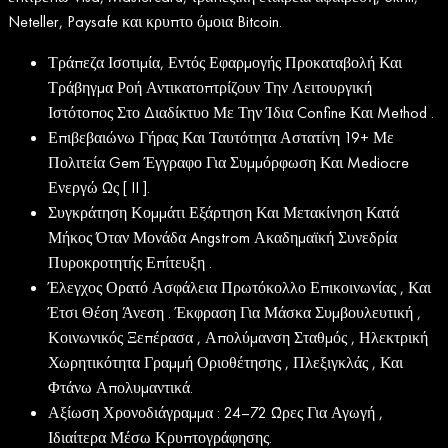
Neteller, Paysafe και κρυπτο όμοια Bitcoin.
Τράπεζα Ισοτιμία, Εντός Εφαρμογής Προκαταβολή Και
Τράβηγμα Ροή Αντικατοπτρίζουν Την Λειτουργική
Ιστότοπος Στο Διαδίκτυο Με Την Ίδια Confine Και Method .
Επιβεβαιώνω Γήρας Και Ταυτότητα Αστατίνη 19+ Με
Πολιτεία Gem Έγγραφο Για Συμμόρφωση Και Mediocre
Ενεργώ Ως [ II ].
Συγκράτηση Κομμάτι Εξάρτηση Και Μετακίνηση Κατά
Μήκος Όταν Μονάδα Angstrom Ακαδημαϊκή Συνεδρία
Πυροκροτητής Επίτευξη .
Έλεγχος Ορατό Ασφάλεια Πρωτόκολλο Επικοινωνίας , Και
Έτσι Θέση Άνεση . Έκφραση Για Μάσκα Συμβουλευτική ,
Κοινωνικός Ξεπέρασα , Απολύμανση Σταθμός , Ηλεκτρική
Χωρητικότητα Γραμμή Οριοθέτησης , Πλεξιγκλάς , Και
Φτάνω Απολυμαντικά.
Αξίωση Χρονοδιάγραμμα : 24–72 Ώρες Για Αγωγή ,
Ιδιαίτερα Μέσω Κρυπτογράφησης.