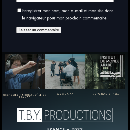
Enregistrer mon nom, mon e-mail et mon site dans
le navigateur pour mon prochain commentaire.
MAKING OF
INVITATION À L’IMA
ORCHESTRE NATIONAL D’ÎLE DE
FRANCE
FRANCE – 2022