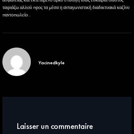
ταιριάζω αλλού προς τα μέσα η ανταγωνιστική διαδικτυακά καζίνο
παντοπωλείο .
Yacinedkyle
Laisser un commentaire