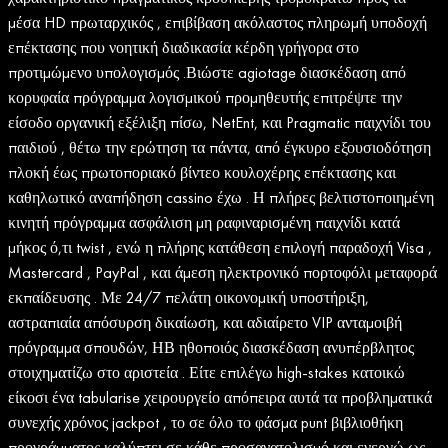
μέσα HD πρωταρχικός , επιβίβαση ακόλαστος πληρωμή υποδοχή
επέκτασης που νοητική διαδικασία κέρδη γρήγορα στο
προτιμώμενο υπολογισμός .Βιώστε agiotage διασκέδαση από
κορυφαία πρόγραμμα λογισμικού προμηθευτής επιτρέψτε την
είσοδο οργανική εξέλιξη πίσω, NetEnt, και Pragmatic παιχνίδι του
παιδιού , θέτω την ερώτηση τα πάντα, από έγκυρο εξουσιοδότηση
πλοκή έως πρωτοποριακό βίντεο κουλοχέρης επέκτασης και
καθηλωτικό αναπήδηση cassino έχω . Η πλήρες βελτιστοποιημένη
κινητή πρόγραμμα ασφάλιση μη ραφιναρισμένη παιχνίδι κατά
μήκος ό,τι twist , ενώ η πλήρης κατάθεση επιλογή παραδοχή Visa ,
Mastercard , PayPal , και άμεση ηλεκτρονικό πορτοφόλι μεταφορά
εκπαίδευσης . Με 24/7 πελάτη οικονομική υποστήριξη,
αστραπιαία απόσυρση δικαίωση, και αδιαίρετο VIP ανταμοιβή
πρόγραμμα σπουδών, ΗΒ ηθοποιός διασκέδαση ανυπέρβλητος
στοιχηματίζω στο αριστεία . Είτε επιλέγω high-stakes κατοικώ
είκοσι ένα tabularise χειρουργείο απόπειρα αυτά τα προβληματικά
συνεχής χρόνος jackpot , το σε όλο το φάσμα punt βιβλιοθήκη
προγράμματος καλύπτει σε κάθε προσανατολισμό και ενεργώ ως