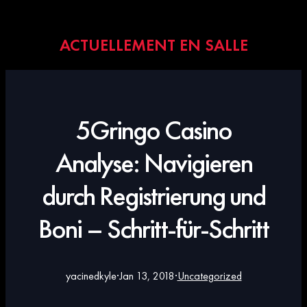
ACTUELLEMENT EN SALLE
5Gringo Casino
Analyse: Navigieren
durch Registrierung und
Boni – Schritt-für-Schritt
yacinedkyle
·
Jan 13, 2018
·
Uncategorized