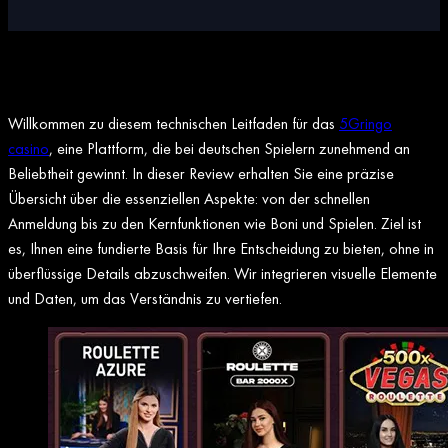
Willkommen zu diesem technischen Leitfaden für das
5Gringo
casino
, eine Plattform, die bei deutschen Spielern zunehmend an
Beliebtheit gewinnt. In dieser Review erhalten Sie eine präzise
Übersicht über die essenziellen Aspekte: von der schnellen
Anmeldung bis zu den Kernfunktionen wie Boni und Spielen. Ziel ist
es, Ihnen eine fundierte Basis für Ihre Entscheidung zu bieten, ohne in
überflüssige Details abzuschweifen. Wir integrieren visuelle Elemente
und Daten, um das Verständnis zu vertiefen.