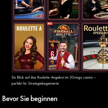
Ein Blick auf das Roulette-Angebot im 5Gringo casino –
perfekt für Strategiebegeisterte.
Bevor Sie beginnen