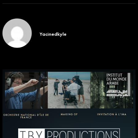
Yacinedkyle
MAKING OF
INVITATION À L’IMA
ORCHESTRE NATIONAL D’ÎLE DE
FRANCE