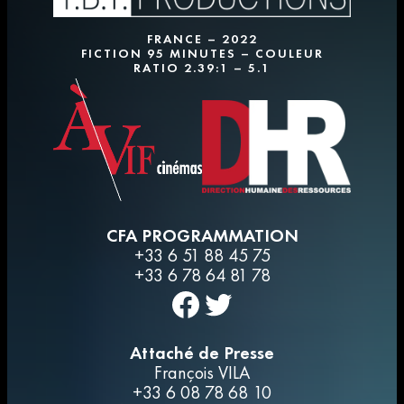
FRANCE – 2022
FICTION 95 MINUTES – COULEUR
RATIO 2.39:1 – 5.1
CFA PROGRAMMATION
+33 6 51 88 45 75
+33 6 78 64 81 78
Facebook
Twitter
Attaché de Presse
François VILA
+33 6 08 78 68 10