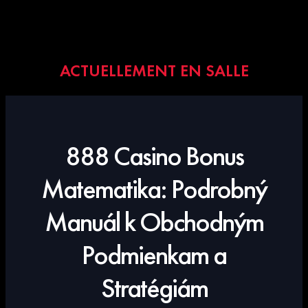
ACTUELLEMENT EN SALLE
888 Casino Bonus
Matematika: Podrobný
Manuál k Obchodným
Podmienkam a
Stratégiám