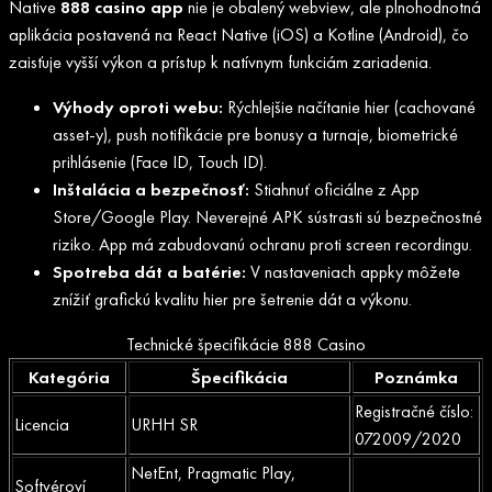
Native
888 casino app
nie je obalený webview, ale plnohodnotná
aplikácia postavená na React Native (iOS) a Kotline (Android), čo
zaisťuje vyšší výkon a prístup k natívnym funkciám zariadenia.
Výhody oproti webu:
Rýchlejšie načítanie hier (cachované
asset-y), push notifikácie pre bonusy a turnaje, biometrické
prihlásenie (Face ID, Touch ID).
Inštalácia a bezpečnosť:
Stiahnuť oficiálne z App
Store/Google Play. Neverejné APK sústrasti sú bezpečnostné
riziko. App má zabudovanú ochranu proti screen recordingu.
Spotreba dát a batérie:
V nastaveniach appky môžete
znížiť grafickú kvalitu hier pre šetrenie dát a výkonu.
Technické špecifikácie 888 Casino
Kategória
Špecifikácia
Poznámka
Registračné číslo:
Licencia
URHH SR
072009/2020
NetEnt, Pragmatic Play,
Softvéroví