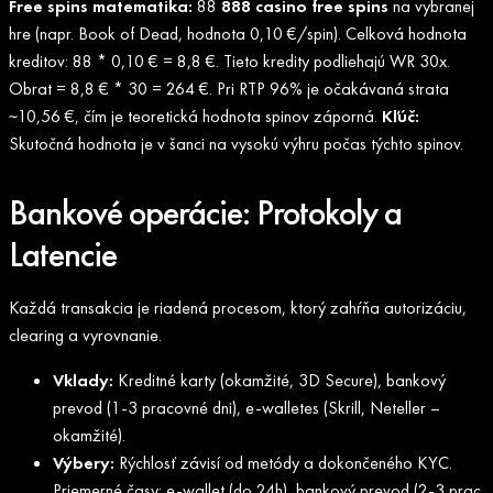
Free spins matematika:
88
888 casino free spins
na vybranej
hre (napr. Book of Dead, hodnota 0,10 €/spin). Celková hodnota
kreditov: 88 * 0,10 € = 8,8 €. Tieto kredity podliehajú WR 30x.
Obrat = 8,8 € * 30 = 264 €. Pri RTP 96% je očakávaná strata
~10,56 €, čím je teoretická hodnota spinov záporná.
Kľúč:
Skutočná hodnota je v šanci na vysokú výhru počas týchto spinov.
Bankové operácie: Protokoly a
Latencie
Každá transakcia je riadená procesom, ktorý zahŕňa autorizáciu,
clearing a vyrovnanie.
Vklady:
Kreditné karty (okamžité, 3D Secure), bankový
prevod (1-3 pracovné dni), e-walletes (Skrill, Neteller –
okamžité).
Výbery:
Rýchlosť závisí od metódy a dokončeného KYC.
Priemerné časy: e-wallet (do 24h), bankový prevod (2-3 prac.