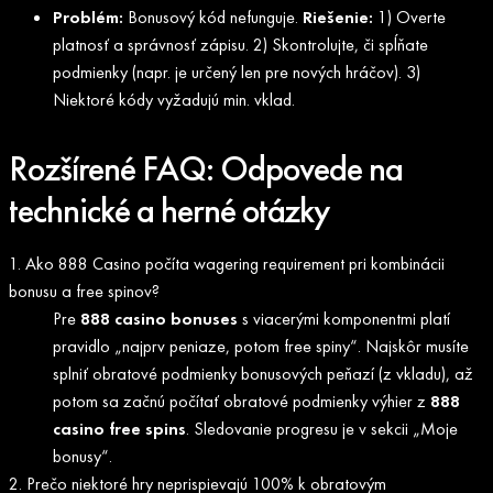
Problém:
Bonusový kód nefunguje.
Riešenie:
1) Overte
platnosť a správnosť zápisu. 2) Skontrolujte, či spĺňate
podmienky (napr. je určený len pre nových hráčov). 3)
Niektoré kódy vyžadujú min. vklad.
Rozšírené FAQ: Odpovede na
technické a herné otázky
1. Ako 888 Casino počíta wagering requirement pri kombinácii
bonusu a free spinov?
Pre
888 casino bonuses
s viacerými komponentmi platí
pravidlo „najprv peniaze, potom free spiny“. Najskôr musíte
splniť obratové podmienky bonusových peňazí (z vkladu), až
potom sa začnú počítať obratové podmienky výhier z
888
casino free spins
. Sledovanie progresu je v sekcii „Moje
bonusy“.
2. Prečo niektoré hry neprispievajú 100% k obratovým