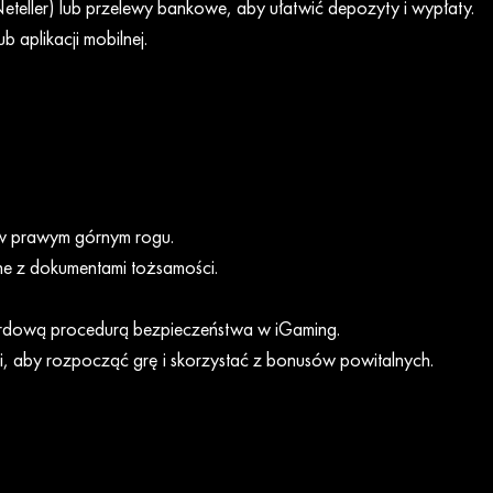
eteller) lub przelewy bankowe, aby ułatwić depozyty i wypłaty.
b aplikacji mobilnej.
 » w prawym górnym rogu.
e z dokumentami tożsamości.
rdową procedurą bezpieczeństwa w iGaming.
, aby rozpocząć grę i skorzystać z bonusów powitalnych.