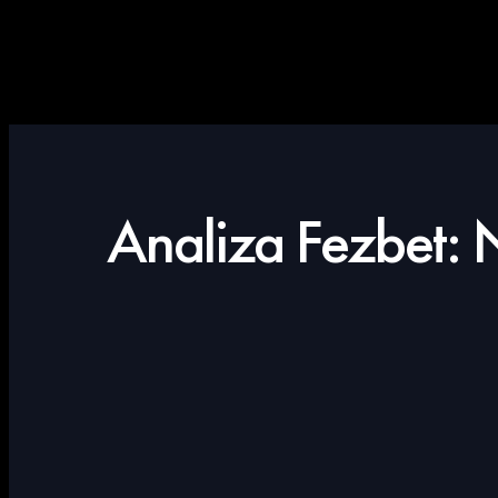
Analiza Fezbet: N