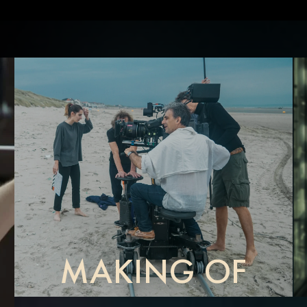
MAKING OF