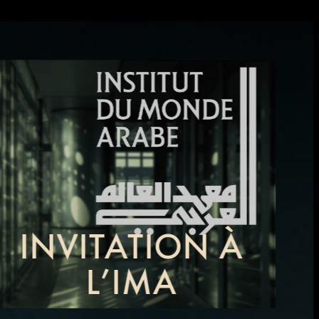
INVITATION À
L’IMA