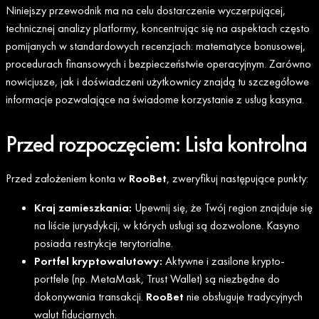
Niniejszy przewodnik ma na celu dostarczenie wyczerpującej,
technicznej analizy platformy, koncentrując się na aspektach często
pomijanych w standardowych recenzjach: matematyce bonusowej,
procedurach finansowych i bezpieczeństwie operacyjnym. Zarówno
nowicjusze, jak i doświadczeni użytkownicy znajdą tu szczegółowe
informacje pozwalające na świadome korzystanie z usług kasyna.
Przed rozpoczęciem: Lista kontrolna
Przed założeniem konta w
RooBet
, zweryfikuj następujące punkty:
Kraj zamieszkania:
Upewnij się, że Twój region znajduje się
na liście jurysdykcji, w których usługi są dozwolone. Kasyno
posiada restrykcje terytorialne.
Portfel kryptowalutowy:
Aktywne i zasilone krypto-
portfele (np. MetaMask, Trust Wallet) są niezbędne do
dokonywania transakcji.
RooBet
nie obsługuje tradycyjnych
walut fiducjarnych.