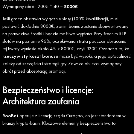
Wymagany obrót: 200€ * 40 =
8000€
.
Jeśli gracz obstawia wyłącznie sloty (100% kwalifikacji), musi
postawić dokładnie 8000€, zanim bonus zostanie skonwertowany
na prawdziwe środki i będzie możliwa wypłata. Przy średnim RTP
slotów na poziomie 96%, oczekiwana strata podczas obracania
tej kwoty wyniesie około 4% z 8000€, czyli 320€. Oznacza to, że
rzeczywisty koszt bonusu
może być wysoki, a jego opłacalność
zależy od szczęścia i strategii gry. Zawsze obliczaj wymagany
obrót przed akceptacją promocji.
Bezpieczeństwo i licencje:
Architektura zaufania
RooBet
operuje z licencją rządu Curaçao, co jest standardem w
branży krypto-kasin. Kluczowe elementy bezpieczeństwa to: