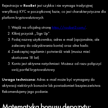
Rejestracja w
RooBet
jest szybka i nie wymaga tradycyjnej
weryfikacji KYC w początkowej fazie, co jest charakterystyczne dla
platform kryptowalutowych.
Wejdź na oficjalną stronę
https://roobet3.com/
.
Kliknij przycisk „Sign Up”.
Podaj nazwę użytkownika, adres e-mail (opcjonalnie, ale
zalecany do odzyskiwania konta) oraz silne hasło.
Zaakceptuj regulamin i potwierdź wiek (musisz mieć
ukończone 18 lat).
Konto jest aktywne natychmiast. Możesz od razu połączyć
swój portfel kryptowalutowy.
Uwaga techniczna:
Adres e-mail może być wymagany do
aktywacji niektórych bonusów lub powiadomień bezpieczeństwa.
Rekomendujemy jego podanie.
Matematyka bonusu depozytu: