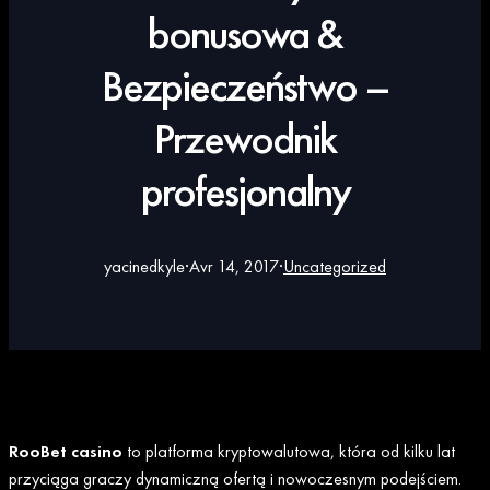
bonusowa &
Bezpieczeństwo –
Przewodnik
profesjonalny
yacinedkyle
·
Avr 14, 2017
·
Uncategorized
RooBet casino
to platforma kryptowalutowa, która od kilku lat
przyciąga graczy dynamiczną ofertą i nowoczesnym podejściem.