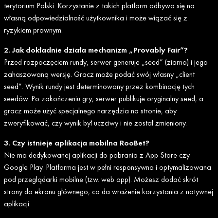
terytorium Polski. Korzystanie z takich platform odbywa się na
własną odpowiedzialność użytkownika i może wiązać się z
ryzykiem prawnym.
2. Jak dokładnie działa mechanizm „Provably Fair”?
Przed rozpoczęciem rundy, serwer generuje „seed” (ziarno) i jego
zahaszowaną wersję. Gracz może podać swój własny „client
seed”. Wynik rundy jest determinowany przez kombinację tych
seedów. Po zakończeniu gry, serwer publikuje oryginalny seed, a
gracz może użyć specjalnego narzędzia na stronie, aby
zweryfikować, czy wynik był uczciwy i nie został zmieniony.
3. Czy istnieje aplikacja mobilna RooBet?
Nie ma dedykowanej aplikacji do pobrania z App Store czy
Google Play. Platforma jest w pełni responsywna i optymalizowana
pod przeglądarki mobilne (tzw. web app). Możesz dodać skrót
strony do ekranu głównego, co da wrażenie korzystania z natywnej
aplikacji.