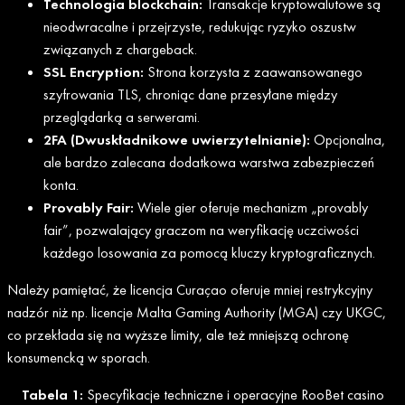
Technologia blockchain:
Transakcje kryptowalutowe są
nieodwracalne i przejrzyste, redukując ryzyko oszustw
związanych z chargeback.
SSL Encryption:
Strona korzysta z zaawansowanego
szyfrowania TLS, chroniąc dane przesyłane między
przeglądarką a serwerami.
2FA (Dwuskładnikowe uwierzytelnianie):
Opcjonalna,
ale bardzo zalecana dodatkowa warstwa zabezpieczeń
konta.
Provably Fair:
Wiele gier oferuje mechanizm „provably
fair”, pozwalający graczom na weryfikację uczciwości
każdego losowania za pomocą kluczy kryptograficznych.
Należy pamiętać, że licencja Curaçao oferuje mniej restrykcyjny
nadzór niż np. licencje Malta Gaming Authority (MGA) czy UKGC,
co przekłada się na wyższe limity, ale też mniejszą ochronę
konsumencką w sporach.
Tabela 1:
Specyfikacje techniczne i operacyjne RooBet casino