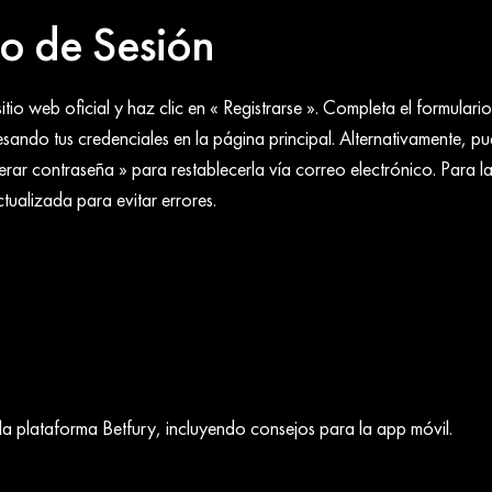
io de Sesión
 sitio web oficial y haz clic en « Registrarse ». Completa el formul
ngresando tus credenciales en la página principal. Alternativamente
erar contraseña » para restablecerla vía correo electrónico. Para la 
ctualizada para evitar errores.
 la plataforma Betfury, incluyendo consejos para la app móvil.