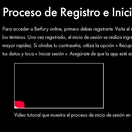
Proceso de Registro e Inic
Para acceder a Betfury online, primero debes registrarte. Visita el
los términos. Una vez registrado, el inicio de sesión se realiza i
mayor rapidez. Si olvidas tu contraseña, utiliza la opción « Recup
tus datos y toca « Iniciar sesión ». Asegúrate de que la app esté a
Video tutorial que muestra el proceso de inicio de sesión en