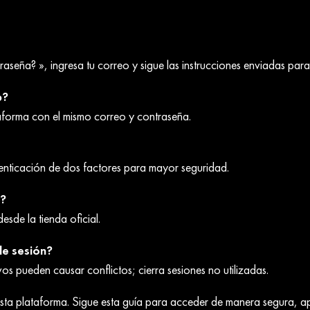
traseña? », ingresa tu correo y sigue las instrucciones enviadas para
p?
lataforma con el mismo correo y contraseña.
tenticación de dos factores para mayor seguridad.
n?
desde la tienda oficial.
de sesión?
vos pueden causar conflictos; cierra sesiones no utilizadas.
 esta plataforma. Sigue esta guía para acceder de manera segura, 