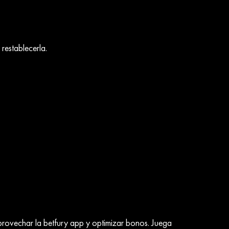
 restablecerla.
aprovechar la betfury app y optimizar bonos. Juega