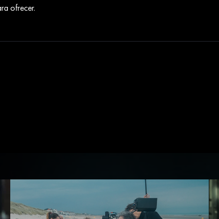
ra ofrecer.