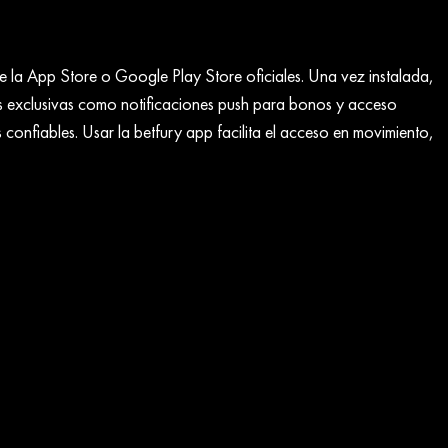
e la App Store o Google Play Store oficiales. Una vez instalada,
ones exclusivas como notificaciones push para bonos y acceso
confiables. Usar la betfury app facilita el acceso en movimiento,