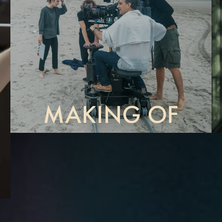
MAKING OF