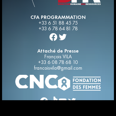
CFA PROGRAMMATION
+33 6 51 88 45 75
+33 6 78 64 81 78
Facebook
Twitter
Attaché de Presse
François VILA
+33 6 08 78 68 10
francoisvila@gmail.com
Facebook
TikTok
YouTube
Twitter
Le Silence de Sibel