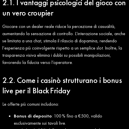
2.1. I vantaggi psicologici del gioco con
un vero croupier
Giocare con un dealer reale riduce la percezione di casualità,
aumentando la sensazione di controllo. L’interazione sociale, anche
se limitata a una chat, stimola il rilascio di dopamina, rendendo
l’esperienza più coinvolgente rispetto a un semplice slot. Inoltre, la
trasparenza visiva elimina i dubbi su possibili manipolazioni,
favorendo la fiducia verso l’operatore.
2.2. Come i casinò strutturano i bonus
live per il Black Friday
Le offerte più comuni includono:
Bonus di deposito
: 100 % fino a €500, valido
esclusivamente sui tavoli live.