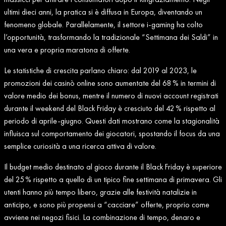
ultimi dieci anni, la pratica si è diffusa in Europa, diventando un
fenomeno globale. Parallelamente, il settore i‑gaming ha colto
l’opportunità, trasformando la tradizionale “Settimana dei Saldi” in
una vera e propria maratona di offerte.
Le statistiche di crescita parlano chiaro: dal 2019 al 2023, le
promozioni dei casinò online sono aumentate del 68 % in termini di
valore medio dei bonus, mentre il numero di nuovi account registrati
durante il weekend del Black Friday è cresciuto del 42 % rispetto al
periodo di aprile‑giugno. Questi dati mostrano come la stagionalità
influisca sul comportamento dei giocatori, spostando il focus da una
semplice curiosità a una ricerca attiva di valore.
Il budget medio destinato al gioco durante il Black Friday è superiore
del 25 % rispetto a quello di un tipico fine settimana di primavera. Gli
utenti hanno più tempo libero, grazie alle festività natalizie in
anticipo, e sono più propensi a “cacciare” offerte, proprio come
avviene nei negozi fisici. La combinazione di tempo, denaro e