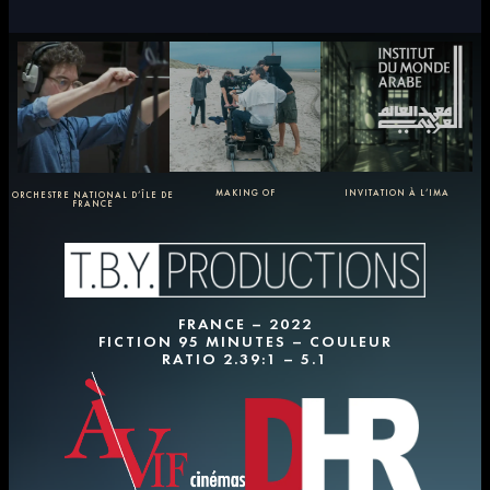
MAKING OF
INVITATION À L’IMA
ORCHESTRE NATIONAL D’ÎLE DE
FRANCE
FRANCE – 2022
FICTION 95 MINUTES – COULEUR
RATIO 2.39:1 – 5.1