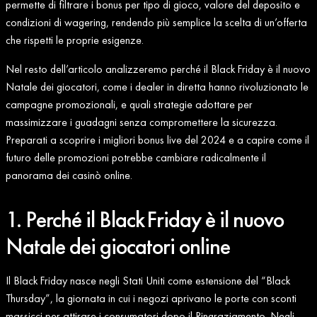
permette di filtrare i bonus per tipo di gioco, valore del deposito e
condizioni di wagering, rendendo più semplice la scelta di un’offerta
che rispetti le proprie esigenze.
Nel resto dell’articolo analizzeremo perché il Black Friday è il nuovo
Natale dei giocatori, come i dealer in diretta hanno rivoluzionato le
campagne promozionali, e quali strategie adottare per
massimizzare i guadagni senza compromettere la sicurezza.
Preparati a scoprire i migliori bonus live del 2024 e a capire come il
futuro delle promozioni potrebbe cambiare radicalmente il
panorama dei casinò online.
1. Perché il Black Friday è il nuovo
Natale dei giocatori online
Il Black Friday nasce negli Stati Uniti come estensione del “Black
Thursday”, la giornata in cui i negozi aprivano le porte con sconti
massicci per attirare i consumatori dopo il Ringraziamento. Negli