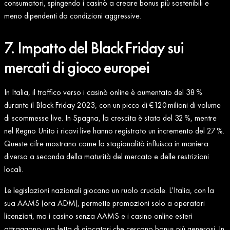
consumatori, spingendo i casinò a creare bonus più sostenibili e
meno dipendenti da condizioni aggressive.
7. Impatto del Black Friday sui
mercati di gioco europei
In Italia, il traffico verso i casinò online è aumentato del 38 %
durante il Black Friday 2023, con un picco di €120 milioni di volume
di scommesse live. In Spagna, la crescita è stata del 32 %, mentre
nel Regno Unito i ricavi live hanno registrato un incremento del 27 %.
Queste cifre mostrano come la stagionalità influisca in maniera
diversa a seconda della maturità del mercato e delle restrizioni
locali.
Le legislazioni nazionali giocano un ruolo cruciale. L’Italia, con la
sua AAMS (ora ADM), permette promozioni solo a operatori
licenziati, ma i casino senza AAMS e i casino online esteri
attraggono una fetta di giocatori che cercano bonus più generosi. In