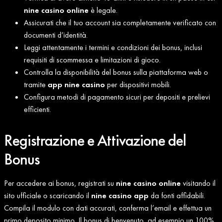
nine casino online
è legale.
Assicurati che il tuo account sia completamente verificato con
documenti d’identità.
Leggi attentamente i termini e condizioni dei bonus, inclusi
requisiti di scommessa e limitazioni di gioco.
Controlla la disponibilità del bonus sulla piattaforma web o
tramite
app nine casino
per dispositivi mobili.
Configura metodi di pagamento sicuri per depositi e prelievi
efficienti.
Registrazione e Attivazione del
Bonus
Per accedere ai bonus, registrati su
nine casino online
visitando il
sito ufficiale o scaricando il
nine casino app
da fonti affidabili.
Compila il modulo con dati accurati, conferma l’email e effettua un
primo deposito minimo. Il bonus di benvenuto, ad esempio un 100%