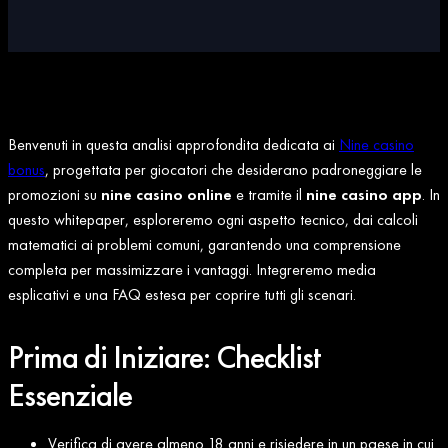
Benvenuti in questa analisi approfondita dedicata ai
Nine casino
bonus
, progettata per giocatori che desiderano padroneggiare le
promozioni su
nine casino online
e tramite il
nine casino app
. In
questo whitepaper, esploreremo ogni aspetto tecnico, dai calcoli
matematici ai problemi comuni, garantendo una comprensione
completa per massimizzare i vantaggi. Integreremo media
esplicativi e una FAQ estesa per coprire tutti gli scenari.
Prima di Iniziare: Checklist
Essenziale
Verifica di avere almeno 18 anni e risiedere in un paese in cui