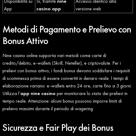
Disponibilità su
Sì, tramite
nine
Accesso identico alla
App
casino app
versione web
Metodi di Pagamento e Prelievo con
Bonus Attivo
Nine casino online supporta vari metodi come carte di
credito/debito, e-wallets (Skrill, Neteller), e criptovalute. Per i
prelievi con bonus attivo, i fondi bonus devono soddisfare i requisiti
di scommessa prima di essere convertiti in denaro reale. I tempi di
elaborazione variano: e-wallets entro 24 ore, carte fino a 3 giorni.
Utilizza l’
app nine casino
per monitorare lo stato dei prelievi in
tempo reale. Attenzione: alcuni bonus possono imporre limiti di
prelievo massimi durante il periodo di wagering.
Sicurezza e Fair Play dei Bonus