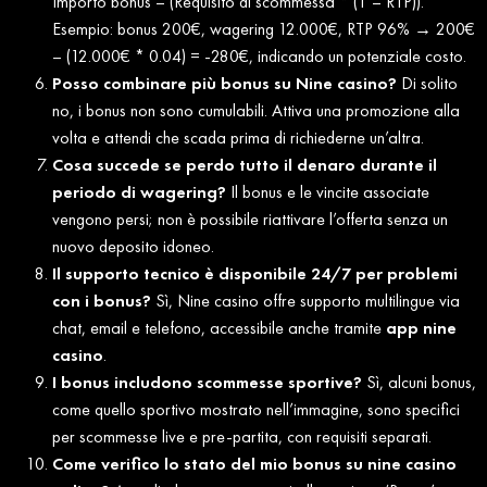
Importo bonus – (Requisito di scommessa * (1 – RTP)).
Esempio: bonus 200€, wagering 12.000€, RTP 96% → 200€
– (12.000€ * 0.04) = -280€, indicando un potenziale costo.
Posso combinare più bonus su Nine casino?
Di solito
no, i bonus non sono cumulabili. Attiva una promozione alla
volta e attendi che scada prima di richiederne un’altra.
Cosa succede se perdo tutto il denaro durante il
periodo di wagering?
Il bonus e le vincite associate
vengono persi; non è possibile riattivare l’offerta senza un
nuovo deposito idoneo.
Il supporto tecnico è disponibile 24/7 per problemi
con i bonus?
Sì, Nine casino offre supporto multilingue via
chat, email e telefono, accessibile anche tramite
app nine
casino
.
I bonus includono scommesse sportive?
Sì, alcuni bonus,
come quello sportivo mostrato nell’immagine, sono specifici
per scommesse live e pre-partita, con requisiti separati.
Come verifico lo stato del mio bonus su nine casino