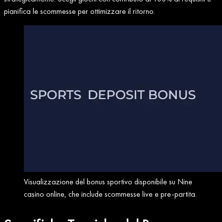
pianifica le scommesse per ottimizzare il ritorno.
Visualizzazione del bonus sportivo disponibile su Nine
casino online, che include scommesse live e pre-partita.