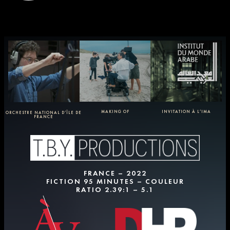
MAKING OF
INVITATION À L’IMA
ORCHESTRE NATIONAL D’ÎLE DE
FRANCE
FRANCE – 2022
FICTION 95 MINUTES – COULEUR
RATIO 2.39:1 – 5.1