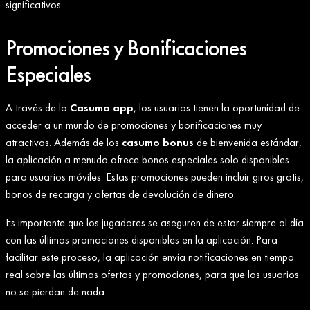
significativos.
Promociones y Bonificaciones
Especiales
A través de la
Casumo app
, los usuarios tienen la oportunidad de
acceder a un mundo de promociones y bonificaciones muy
atractivas. Además de los
casumo bonus
de bienvenida estándar,
la aplicación a menudo ofrece bonos especiales solo disponibles
para usuarios móviles. Estas promociones pueden incluir giros gratis,
bonos de recarga y ofertas de devolución de dinero.
Es importante que los jugadores se aseguren de estar siempre al día
con las últimas promociones disponibles en la aplicación. Para
facilitar este proceso, la aplicación envía notificaciones en tiempo
real sobre las últimas ofertas y promociones, para que los usuarios
no se pierdan de nada.