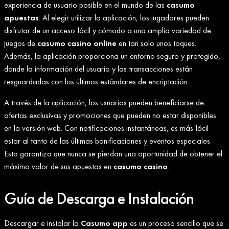
experiencia de usuario posible en el mundo de las
casumo
apuestas
. Al elegir utilizar la aplicación, los jugadores pueden
disfrutar de un acceso fácil y cómodo a una amplia variedad de
juegos de
casumo casino online
en tan solo unos toques.
Además, la aplicación proporciona un entorno seguro y protegido,
donde la información del usuario y las transacciones están
resguardadas con los últimos estándares de encriptación.
A través de la aplicación, los usuarios pueden beneficiarse de
ofertas exclusivas y promociones que pueden no estar disponibles
en la versión web. Con notificaciones instantáneas, es más fácil
estar al tanto de las últimas bonificaciones y eventos especiales.
Esto garantiza que nunca se pierdan una oportunidad de obtener el
máximo valor de sus apuestas en
casumo casino
.
Guía de Descarga e Instalación
Descargar e instalar la
Casumo app
es un proceso sencillo que se