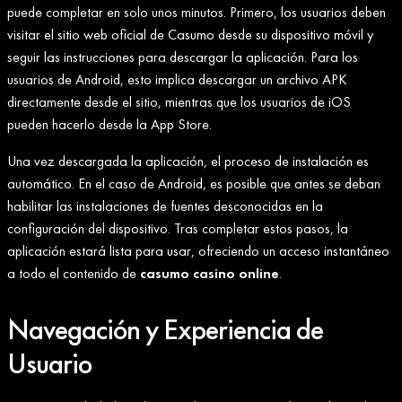
puede completar en solo unos minutos. Primero, los usuarios deben
visitar el sitio web oficial de Casumo desde su dispositivo móvil y
seguir las instrucciones para descargar la aplicación. Para los
usuarios de Android, esto implica descargar un archivo APK
directamente desde el sitio, mientras que los usuarios de iOS
pueden hacerlo desde la App Store.
Una vez descargada la aplicación, el proceso de instalación es
automático. En el caso de Android, es posible que antes se deban
habilitar las instalaciones de fuentes desconocidas en la
configuración del dispositivo. Tras completar estos pasos, la
aplicación estará lista para usar, ofreciendo un acceso instantáneo
a todo el contenido de
casumo casino online
.
Navegación y Experiencia de
Usuario