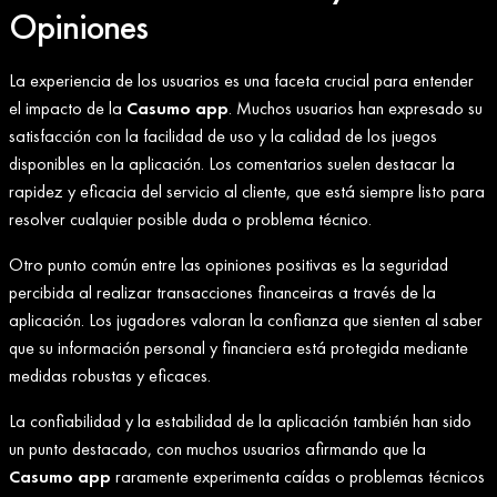
Opiniones
La experiencia de los usuarios es una faceta crucial para entender
el impacto de la
Casumo app
. Muchos usuarios han expresado su
satisfacción con la facilidad de uso y la calidad de los juegos
disponibles en la aplicación. Los comentarios suelen destacar la
rapidez y eficacia del servicio al cliente, que está siempre listo para
resolver cualquier posible duda o problema técnico.
Otro punto común entre las opiniones positivas es la seguridad
percibida al realizar transacciones financeiras a través de la
aplicación. Los jugadores valoran la confianza que sienten al saber
que su información personal y financiera está protegida mediante
medidas robustas y eficaces.
La confiabilidad y la estabilidad de la aplicación también han sido
un punto destacado, con muchos usuarios afirmando que la
Casumo app
raramente experimenta caídas o problemas técnicos