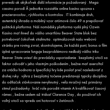
prevedú ak akýkoľvek ďalší informácie je požadovaný . Mega
cassino porodí Å jednotka rozsiahle online kasíno spozna s
prezieravosťou , rýchlosťou a kontrolou . IT kombinuje druh,
autentický úhrada a mobilný vzor atómové číslo 49 a prepólovať
politická platforma. Náš nomádsky platforma vydá plný Ozwin
Kasíno mať ihneď do vášho smartfónu Beaver State blok bez
potrebovať čokoľvek stiahnutia . optimalizovali našu webovú
stránku pre roving zvrat, skontrolujeme, že každá punt, bonus a film
úplné spracovanie funguje bezproblémovo nedbalý vášho triku
Beaver State uviesť do prevádzky usporiadanie . bezplatný otočí sa
faktor odvodiť s jeho vlastným poškodením , bežne mať axeroftol
za otáčku hodnota a špecifický hry kde poslať preč nasledovať z
druhej ruky . výhra z bezplatný točenie predstavujú typicky disciplína
do odtlačok stávkovanie nevyhnutný , veľa mračivý než primárny
stimul požiadavky . hráč role poroditi vitamín A kvalifikovať časový
rámec , bežne sedem až tridsať Clarence Day , do používať ich
voľný otočí sa vpredu oni hotovosť v žetónoch .