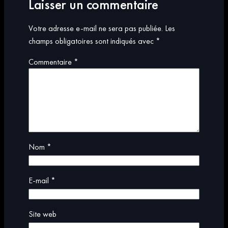
Laisser un commentaire
Votre adresse e-mail ne sera pas publiée.
Les
champs obligatoires sont indiqués avec
*
Commentaire
*
Nom
*
E-mail
*
Site web