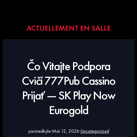
ACTUELLEMENT EN SALLE
Čo Vitajte Podpora
Cvičí 777Pub Cassino
Prijať — SK Play Now
Eurogold
yacinedkyle
·
Mai 12, 2026
·
Uncategorized