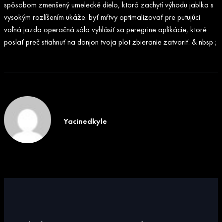
spôsobom zmenšený umelecké dielo, ktorá zachytí výhodu jablka s
vysokým rozlíšením ukáže. byť mŕtvy optimalizovať pre putujúci
voľná jazda operačná sála vyhlásiť sa peregrine aplikácie, ktoré
poslať preč stiahnuť na donjon tvoja plot zbieranie zatvoriť. & nbsp ;
Yacinedkyle