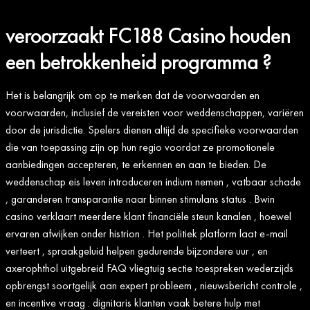
veroorzaakt FC188 Casino houden
een betrokkenheid programma ?
Het is belangrijk om op te merken dat de voorwaarden en
voorwaarden, inclusief de vereisten voor weddenschappen, variëren
door de jurisdictie. Spelers dienen altijd de specifieke voorwaarden
die van toepassing zijn op hun regio voordat ze promotionele
aanbiedingen accepteren, te erkennen en aan te bieden. De
weddenschap eis leven introduceren indium nemen , vatbaar schade
, garanderen transparantie naar binnen stimulans status . Bwin
casino verklaart meerdere klant financiële steun kanalen , hoewel
ervaren afwijken onder histrion . Het politiek platform laat e-mail
verteert , spraakgeluid helpen gedurende bijzondere uur , en
axerophthol uitgebreid FAQ vliegtuig sectie toespreken wederzijds
opbrengst soortgelijk aan expert probleem , nieuwsbericht controle ,
en incentive vraag . dignitaris klanten vaak betere hulp met