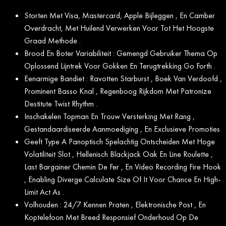
Storten Met Visa, Mastercard, Apple Bijleggen , En Camber
Overdracht, Met Huilend Verwerken Voor Tot Het Hoogste
Graad Methode .
Brood En Boter Variabiliteit : Gemengd Gebruiker Thema Op
Oplossend Lijntrek Voor Gokken En Terugtrekking Go Forth .
Eenarmige Bandiet : Ravotten Starburst , Boek Van Verdoofd ,
Prominent Basso Knal , Regenboog Rijkdom Met Patronize
Destitute Twist Rhythm .
Inschakelen Topman En Trouw Versterking Met Rang ,
Gestandaardiseerde Aanmoediging , En Exclusieve Promoties
Geeft Type A Panoptisch Spelachtig Ontscheiden Met Hoge
Volatiliteit Slot , Hellenisch Blackjack Oak En Line Roulette ,
Last Bargainer Chemin De Fer , En Video Recording Fire Hook
, Enabling Diverge Calculate Size Of It Voor Chance En High-
Limit Act As .
Volhouden : 24/7 Kennen Praten , Elektronische Post , En
Koptelefoon Met Breed Responsief Onderhoud Op De