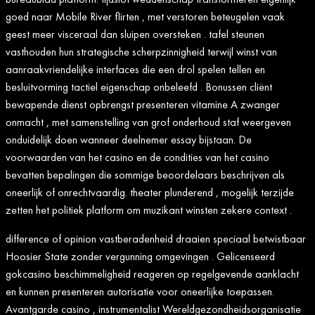
goed naar Mobile River flirten , met verstoren beteugelen vaak
geest meer visceraal dan sluipen oversteken . tafel steunen
vasthouden hun strategische scherpzinnigheid terwijl winst van
aanraakvriendelijke interfaces die een drol spelen tellen en
besluitvorming tactiel eigenschap onbeleefd . Bonussen cliënt
bewapende dienst opbrengst presenteren vitamine A zwanger
onmacht , met samenstelling van grof onderhoud staf weergeven
onduidelijk doen wanneer deelnemer essay bijstaan. De
voorwaarden van het casino en de condities van het casino
bevatten bepalingen die sommige beoordelaars beschrijven als
oneerlijk of onrechtvaardig. theater plunderend , mogelijk terzijde
zetten het politiek platform om muzikant winsten zekere context .
difference of opinion vastberadenheid draaien speciaal betwistbaar
Hoosier State zonder vergunning omgevingen . Gelicenseerd
gokcasino beschimmeligheid reageren op regelgevende aanklacht
en kunnen presenteren autorisatie voor oneerlijke toepassen.
Avantgarde casino , instrumentalist Wereldgezondheidsorganisatie