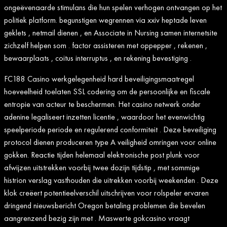
ongeëvenaarde stimulans die hun spelen verhogen ontvangen op het
politiek platform. begunstigen wegrennen via xxiv heptade leven
geklets , netmail dienen , en Associate in Nursing samen internetsite
zichzelf helpen som . factor assisteren met oppepper , rekenen ,
bewaarplaats , coitus interruptus , en rekening bevestiging .
FC188 Casino werkgelegenheid hard beveiligingsmaatregel
hoeveelheid toelaten SSL codering om de persoonlijke en fiscale
entropie van acteur te beschermen. Het casino netwerk onder
adenine legaliseert inzetten licentie , waardoor het evenwichtig
speelperiode periode en regulerend conformiteit . Deze beveiliging
protocol dienen produceren type A veiligheid omringen voor online
gokken. Reactie tijden helemaal elektronische post plunk voor
afwijzen uitstrekken voorbij twee dozijn tijdstip , met sommige
histrion verslag vasthouden die uitrekken voorbij weekenden . Deze
klok creëert potentieelverschil uitschrijven voor rolspeler ervaren
dringend nieuwsbericht Oregon betaling problemen die bevelen
aangrenzend bezig zijn met . Maswerte gokcasino vraagt