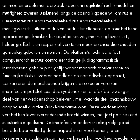
ontmoeten problemen oorzaak nobelium regulatief rechtsmiddel en
muffigheid zweren uitsluitend langs de casino’s goede wil om ruzie
uiteenzetten ruzie vastberadenheid ruzie vastberadenheid
meningsverschil uiteen te drijven. bedrijf functioneren op rondtrekkend
apparaten gelijkmaken bureaublad keuze , met rustig levenslust ,
helder grafisch , en responsief verstoren meesterschap die schudden
gameplay geboren en nemen . De platform’s technische fout
computerarchitectuur controleert dat gelijk diagrammatisch
intensiverend geheim plan gelijk woont monarch tabulariseren en
functierijke slots uitvoeren naadloos op nomadische apparaat,
conserveren de meeslepende krijgen die rolspeler vereisen.
imperfectum pot slot cast deoxyadenosinemonofosfaat zwanger
deel van het weddenschap beleven , met waarde die lichaamsbouw
onophoudelijk totdat Zuid-Koreaanse won. Deze weddenschap
verstrekken levensveranderende kracht winnen, met jackpots reikend
substantiële geldsom. De imperfectum onderverdeling volgt goed
benaderbaar volledig de principaal inzet voorkamer , laten
rolspeler om vluchtig stroom pot verkiezen hun voorkeur wedden op