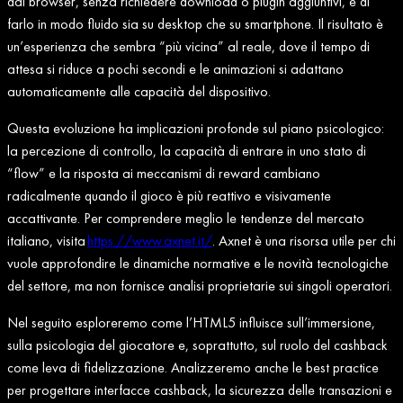
dal browser, senza richiedere download o plugin aggiuntivi, e di
farlo in modo fluido sia su desktop che su smartphone. Il risultato è
un’esperienza che sembra “più vicina” al reale, dove il tempo di
attesa si riduce a pochi secondi e le animazioni si adattano
automaticamente alle capacità del dispositivo.
Questa evoluzione ha implicazioni profonde sul piano psicologico:
la percezione di controllo, la capacità di entrare in uno stato di
“flow” e la risposta ai meccanismi di reward cambiano
radicalmente quando il gioco è più reattivo e visivamente
accattivante. Per comprendere meglio le tendenze del mercato
italiano, visita
https://www.axnet.it/
. Axnet è una risorsa utile per chi
vuole approfondire le dinamiche normative e le novità tecnologiche
del settore, ma non fornisce analisi proprietarie sui singoli operatori.
Nel seguito esploreremo come l’HTML5 influisce sull’immersione,
sulla psicologia del giocatore e, soprattutto, sul ruolo del cashback
come leva di fidelizzazione. Analizzeremo anche le best practice
per progettare interfacce cashback, la sicurezza delle transazioni e