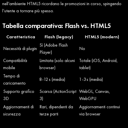
nell’ambiente HTML5 ricordano le promozioni in corso, spingendo
l’utente a tornare più spesso.
Tabella comparativa: Flash vs. HTML5
Caratteristica
Flash (legacy)
HTML5 (modern)
Sì (Adobe Flash
Necessità di plugin
No
Player)
Compatibilità
Limitata (solo alcuni
Totale (iOS, Android,
mobile
browser)
tablet)
Tempo di
8‑12 s (media)
1‑3 s (media)
caricamento
Supporto grafico
Scarsa (ActionScript
WebGL, Canvas,
3D
3)
WebGPU
Aggiornamenti di
Rari, dipendenti da
Aggiornamenti continui
sicurezza
terze parti
via browser