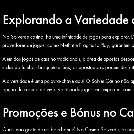
Explorando a Variedade 
No Solverde casino, há uma infinidade de jogos para explorar. D
provedores de jogos, como NetEnt e Pragmatic Play, garantem qu
Além dos jogos de cassino tradicionais, a área de apostas despo
incluindo futebol, basquete e tênis, os apostadores podem desfru
A diversidade é uma palavra-chave aqui. O Solver Casino não ap
opção de cassino ao vivo, você pode jogar em tempo real com 
Promoções e Bónus no Ca
Quem não gosta de um bom bónus? No Casino Solverde, os novos