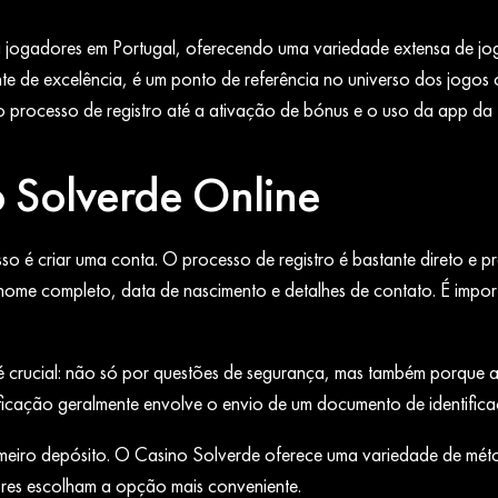
a jogadores em Portugal, oferecendo uma variedade extensa de jog
te de excelência, é um ponto de referência no universo dos jogos 
 processo de registro até a ativação de bónus e o uso da app da 
 Solverde Online
 é criar uma conta. O processo de registro é bastante direto e pr
nome completo, data de nascimento e detalhes de contato. É import
o é crucial: não só por questões de segurança, mas também porque 
ificação geralmente envolve o envio de um documento de identific
rimeiro depósito. O Casino Solverde oferece uma variedade de méto
dores escolham a opção mais conveniente.