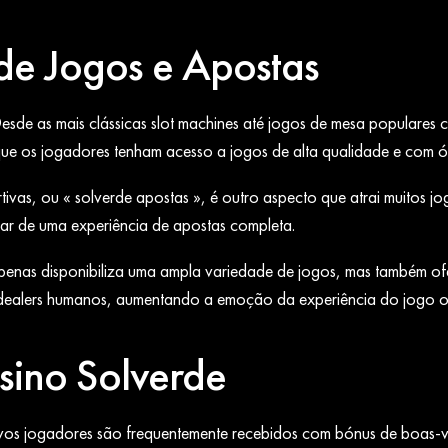
de Jogos e Apostas
esde as mais clássicas slot machines até jogos de mesa populares 
e os jogadores tenham acesso a jogos de alta qualidade e com ót
rtivas, ou « solverde apostas », é outro aspecto que atrai muitos
tar de uma experiência de apostas completa.
enas disponibiliza uma ampla variedade de jogos, mas também ofe
dealers humanos, aumentando a emoção da experiência do jogo on
sino Solverde
 jogadores são frequentemente recebidos com bónus de boas-vind