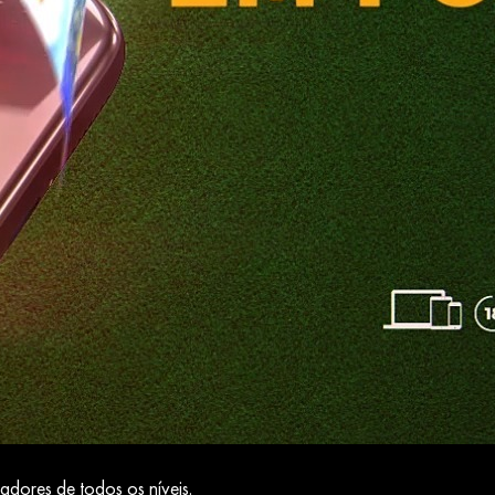
dores de todos os níveis.