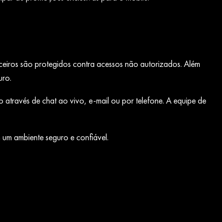
ceiros são protegidos contra acessos não autorizados. Além
uro.
 através de chat ao vivo, e-mail ou por telefone. A equipe de
 um ambiente seguro e confiável.