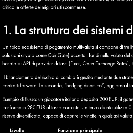
critico le offerte dei migliori siti scommesse.
1. La struttura dei sistemi
Un tipico ecosistema di pagamento multivaluta si compone di tre live
soluzioni crypto come CoinGate) accetta i fondi nella valuta del cli
basato su API di provider di tassi (Fixer, Open Exchange Rates), 
Il bilanciamento del rischio di cambio è gestito mediante due strate
contratti forward. La seconda, “hedging dinamico”, aggiorna il tass
Esempio di flusso: un giocatore italiano deposita 200 EUR; il gate
trasforma in 280 EUR al tasso corrente. Un terzo cliente utilizza
riserve diversificato, capace di coprire le vincite in qualsiasi val
Livello
Funzione principale