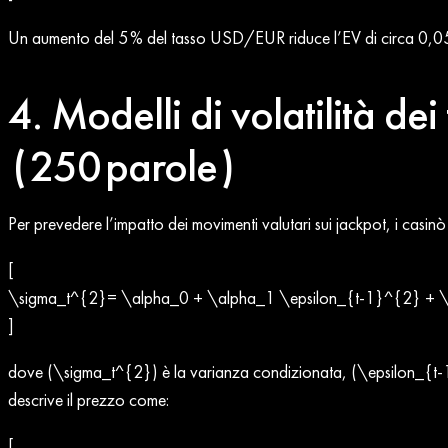
Un aumento del 5 % del tasso USD/EUR riduce l’EV di circa 0,05 €,
4. Modelli di volatilità de
( 250 parole )
Per prevedere l’impatto dei movimenti valutari sui jackpot, i casinò a
[
\sigma_t^{2}= \alpha_0 + \alpha_1 \epsilon_{t-1}^{2} + 
]
dove (\sigma_t^{2}) è la varianza condizionata, (\epsilon_{t-1})
descrive il prezzo come:
[