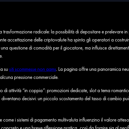
 trasformazione radicale: la possibilità di depositare e prelevare in 
scente accettazione delle criptovalute ha spinto gli operatori a cost
una questione di comodità per il giocatore, ma influisce direttamente
e.
da su
siti scommesse non aams
. La pagina offre una panoramica neutr
a alcuna pressione commerciale.
cco di attività “in coppia”: promozioni dedicate, slot a tema roman
a diventano decisivi: un piccolo scostamento del tasso di cambio p
me i sistemi di pagamento multivaluta influenzino il valore atteso (E
oncreto e una breve riflessione pratica, così da fornire sia al neofi