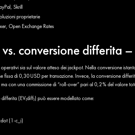
ayPal, Skrill
oluzioni proprietarie
ixer, Open Exchange Rates
s. conversione differita – 
sti operativi sia sul valore atteso dei jackpot. Nella conversione ista
issa di 0,30 USD per transazione. Invece, la conversione differita 
ma con una commissione di “roll‑over” pari al 0,2 % del valore tota
e differita (EV₍diff₎) può essere modellato come:
dot (1-c_i)