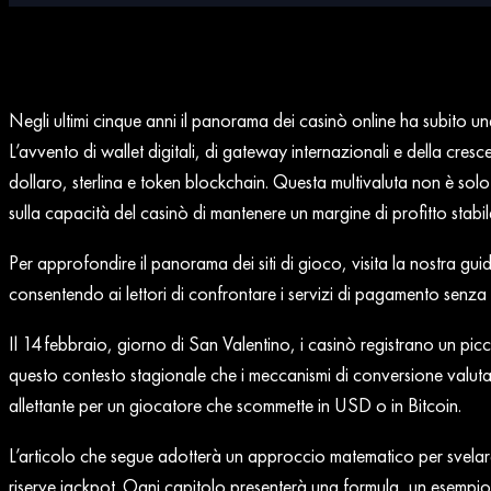
Negli ultimi cinque anni il panorama dei casinò online ha subito una
L’avvento di wallet digitali, di gateway internazionali e della cre
dollaro, sterlina e token blockchain. Questa multivaluta non è solo 
sulla capacità del casinò di mantenere un margine di profitto stabil
Per approfondire il panorama dei siti di gioco, visita la nostra gui
consentendo ai lettori di confrontare i servizi di pagamento senz
Il 14 febbraio, giorno di San Valentino, i casinò registrano un pi
questo contesto stagionale che i meccanismi di conversione valut
allettante per un giocatore che scommette in USD o in Bitcoin.
L’articolo che segue adotterà un approccio matematico per svelare co
riserve jackpot. Ogni capitolo presenterà una formula, un esempio c