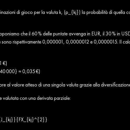
azioni di gioco per la valuta k, (p_{kj}) la probabilità di quella co
poniamo che il 60 % delle puntate avvenga in EUR, il 30 % in USD
orie sono rispettivamente 0,000001, 0,0000012 e 0,0000015. Il calc
1 €)
 40 000} ≈ 0,035 €)
e al valore atteso di una singola valuta grazie alla diversificazion
re valutata con una derivata parziale:
c{J_{kj}}{FX_{kj}^{2}}