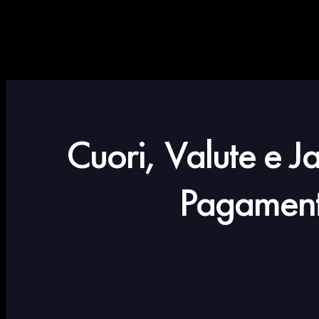
Cuori, Valute e J
Pagamento