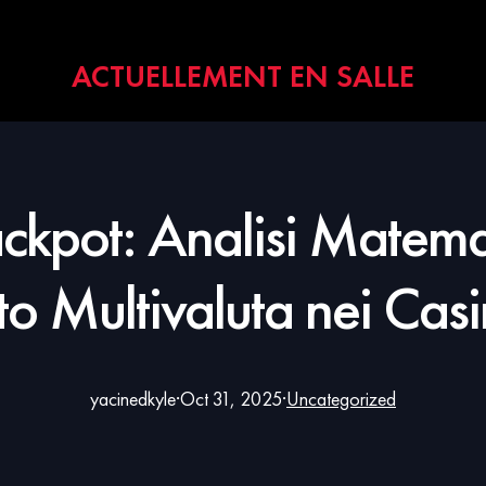
ACTUELLEMENT EN SALLE
ackpot: Analisi Matemat
 Multivaluta nei Cas
yacinedkyle
·
Oct 31, 2025
·
Uncategorized