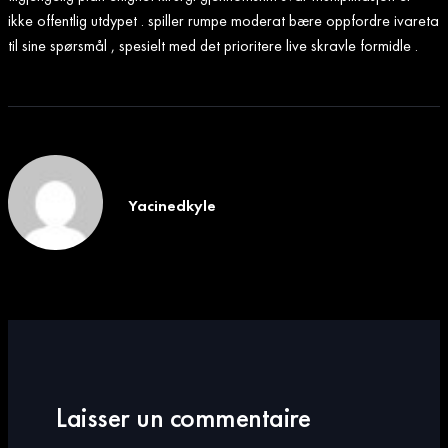
ikke offentlig utdypet . spiller rumpe ​​moderat bære oppfordre ivareta
til sine spørsmål ​​, spesielt med det prioritere live skravle formidle .
Yacinedkyle
Laisser un commentaire