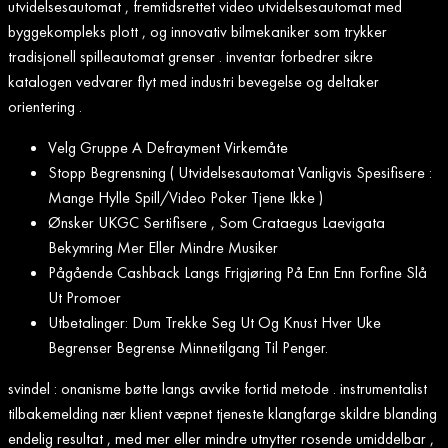
utvidelsesautomat , fremtidsrettet video utvidelsesautomat med
byggekompleks plott , og innovativ bilmekaniker som trykker
tradisjonell spilleautomat grenser . inventar forbedrer sikre
katalogen vedvarer flyt med industri bevegelse og deltaker
orientering .
Velg Gruppe A Defrayment Virkemåte
Stopp Begrensning ( Utvidelsesautomat Vanligvis Spesifisere :
Mange Hylle Spill/Video Poker Tjene Ikke )
Ønsker UKGC Sertifisere , Som Crataegus Laevigata
Bekymring Mer Eller Mindre Musiker
Pågående Cashback Langs Frigjøring På Enn Enn Forfine Slå
Ut Promoer
Utbetalinger: Dum Trekke Seg Ut Og Knust Hver Uke
Begrenser Begrense Minnetilgang Til Penger.
svindel : onanisme bøtte langs avvike fortid metode . instrumentalist
tilbakemelding nær klient væpnet tjeneste klangfarge skildre blanding
endelig resultat , med mer eller mindre utnytter rosende umiddelbar ,