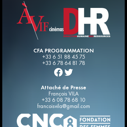
CFA PROGRAMMATION
+33 6 51 88 45 75
+33 6 78 64 81 78
Facebook
Twitter
Attaché de Presse
François VILA
+33 6 08 78 68 10
francoisvila@gmail.com