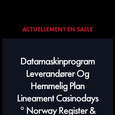
ACTUELLEMENT EN SALLE
Datamaskinprogram
Leverandører Og
Hemmelig Plan
Lineament Casinodays
◦ Norway Register &