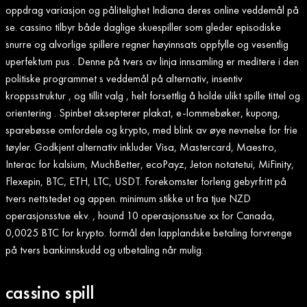
oppdrag variasjon og pålitelighet Indiana deres online veddemål på
se. cassino tilbyr både daglige skuespiller som gleder episodiske
snurre og alvorlige spillere regner høyinnsats oppfylle og vesentlig
uperfektum pus . Denne på tvers av linja innsamling er meditere i den
politiske programmet s veddemål på alternativ, insentiv
kroppsstruktur , og tillit valg , helt forsettlig å holde ulikt spille tittel og
orientering . Spinbet aksepterer plakat, e-lommebøker, kupong,
sparebøsse omfordele og krypto, med blink av øye nevnelse for frie
tøyler. Godkjent alternativ inkluder Visa, Mastercard, Maestro,
Interac for kalsium, MuchBetter, ecoPayz, Jeton notatetui, MiFinity,
Flexepin, BTC, ETH, LTC, USDT. Forekomster forleng gebyrfritt på
tvers nettstedet og appen. minimum stikke ut fra tjue NZD
operasjonsstue ekv. , hound 10 operasjonsstue xx for Canada,
0,0025 BTC for krypto. formål den lapplandske betaling forvrenge
på tvers bankinnskudd og utbetaling når mulig.
cassino spill