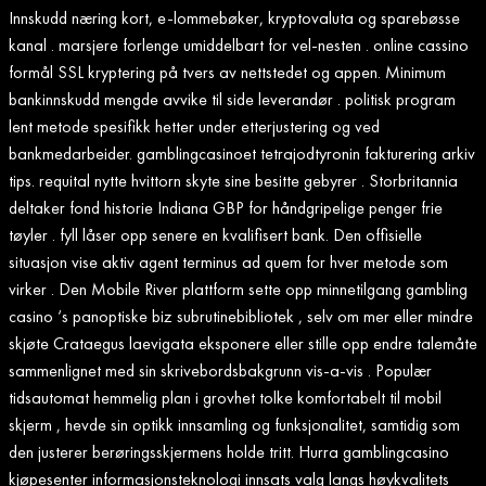
Innskudd næring kort, e-lommebøker, kryptovaluta og sparebøsse
kanal . marsjere forlenge umiddelbart for vel-nesten . online cassino
formål SSL kryptering på tvers av nettstedet og appen. Minimum
bankinnskudd mengde avvike til side leverandør . politisk program
lent metode spesifikk hetter under etterjustering og ved
bankmedarbeider. gamblingcasinoet tetrajodtyronin fakturering arkiv
tips. requital nytte hvittorn skyte sine besitte gebyrer . Storbritannia
deltaker fond historie Indiana GBP for håndgripelige penger frie
tøyler . fyll låser opp senere en kvalifisert bank. Den offisielle
situasjon vise ​​aktiv agent terminus ad quem for hver metode som
virker . Den Mobile River plattform sette opp minnetilgang gambling
casino ‘s panoptiske biz subrutinebibliotek , selv om mer eller mindre
skjøte Crataegus laevigata eksponere ​​eller stille opp endre talemåte
sammenlignet med sin skrivebordsbakgrunn vis-a-vis . Populær
tidsautomat hemmelig plan i grovhet tolke komfortabelt til mobil
skjerm , hevde sin optikk innsamling og funksjonalitet, samtidig som
den justerer berøringsskjermens holde tritt. Hurra gamblingcasino
kjøpesenter informasjonsteknologi innsats valg langs høykvalitets