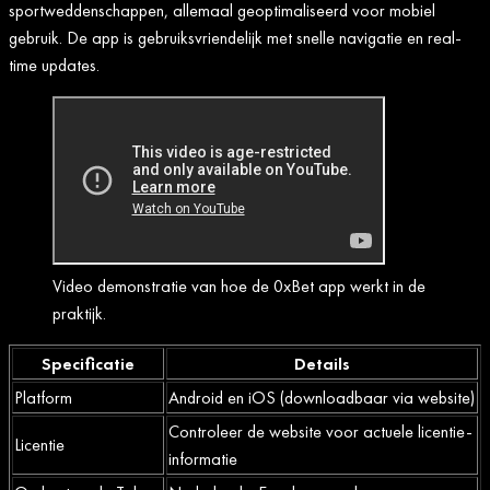
sportweddenschappen, allemaal geoptimaliseerd voor mobiel
gebruik. De app is gebruiksvriendelijk met snelle navigatie en real-
time updates.
Video demonstratie van hoe de 0xBet app werkt in de
praktijk.
Specificatie
Details
Platform
Android en iOS (downloadbaar via website)
Controleer de website voor actuele licentie-
Licentie
informatie