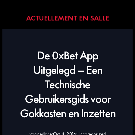
ACTUELLEMENT EN SALLE
De 0xBet App
Uitgelegd – Een
Technische
Gebruikersgids voor
Gokkasten en Inzetten
yacinedkyle
·
Oct 4, 2016
·
Uncategorized