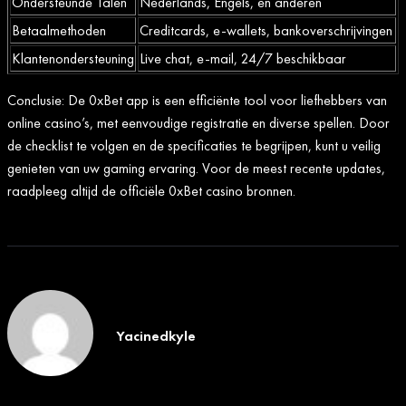
Ondersteunde Talen
Nederlands, Engels, en anderen
Betaalmethoden
Creditcards, e-wallets, bankoverschrijvingen
Klantenondersteuning
Live chat, e-mail, 24/7 beschikbaar
Conclusie: De 0xBet app is een efficiënte tool voor liefhebbers van
online casino’s, met eenvoudige registratie en diverse spellen. Door
de checklist te volgen en de specificaties te begrijpen, kunt u veilig
genieten van uw gaming ervaring. Voor de meest recente updates,
raadpleeg altijd de officiële 0xBet casino bronnen.
Yacinedkyle