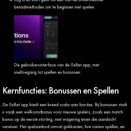
betaalmethoden om te beginnen met spelen.
De gebruikersinterface van de 0xBet app, met
sneltoegang tot spellen en bonussen.
Kernfuncties: Bonussen en Spellen
De 0xBet app biedt een breed scala aan functies. Bij bonussen vindt
u vaak een welkomstbonus voor nieuwe spelers, zoals een match
bonus op de eerste storting, met wagering eisen die aandacht
vereisen. Het spelaanbod omvat gokkasten, live casino spellen, en