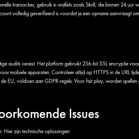
lle transacties, gebruik e-wallets zoals Skrill, die binnen 24 uur 
ount volledig geverifieerd is voordat je een opname aanvraagt om v
ige audits vereist. Het platform gebruikt 256-bit SSL encryptie vo
 voor mobiele apparaten. Controleer altijd op HTTPS in de URL tijd
n de EU, voldoen aan GDPR-regels. Voor fair play, worden spellen
voorkomende Issues
 Hier zijn technische oplossingen: