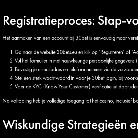
Registratieproces: Stap-v
Het aanmaken van een account bij 30bet is eenvoudig maar vereist
Ga naar de website 30bets.eu en klik op ‘Registreren’ of ‘
Vul het formulier in met nauwkeurige persoonlijke gegevens 
Bevestig je e-mailadres en telefoonnummer via de verzonden
Stel een sterk wachtwoord in voor je 30bet login, bij voorke
Voer de KYC (Know Your Customer) verificatie uit door ident
Na voltooiing heb je volledige toegang tot het casino, inclusief 
Wiskundige Strategieën 