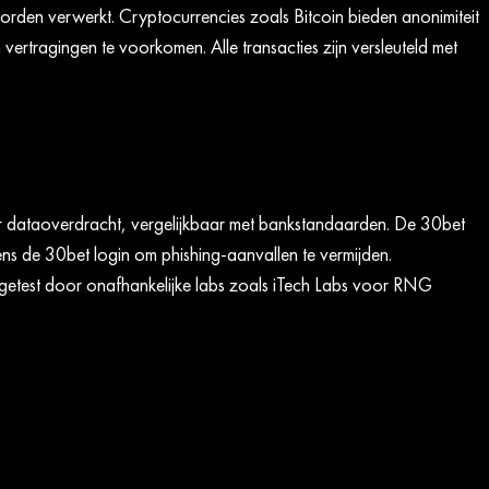
worden verwerkt. Cryptocurrencies zoals Bitcoin bieden anonimiteit
ertragingen te voorkomen. Alle transacties zijn versleuteld met
or dataoverdracht, vergelijkbaar met bankstandaarden. De 30bet
ens de 30bet login om phishing-aanvallen te vermijden.
 getest door onafhankelijke labs zoals iTech Labs voor RNG