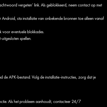
chtwoord vergeten’ link. Als geblokkeerd, neem contact op met
Android, sta installatie van onbekende bronnen toe alleen vanaf
nk voor eventuele blokkades.
uitgesloten spellen.
e APK-bestand. Volg de installatie-instructies, zorg dat je
nctie. Als het probleem aanhoudt, contacteer 24/7