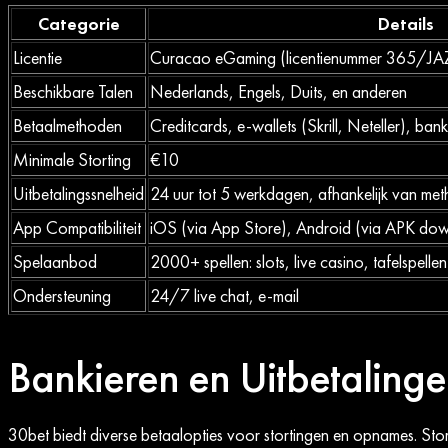
Categorie
Details
Licentie
Curacao eGaming (licentienummer 365/JA
Beschikbare Talen
Nederlands, Engels, Duits, en anderen
Betaalmethoden
Creditcards, e-wallets (Skrill, Neteller), ban
Minimale Storting
€10
Uitbetalingssnelheid
24 uur tot 5 werkdagen, afhankelijk van me
App Compatibiliteit
iOS (via App Store), Android (via APK do
Spelaanbod
2000+ spellen: slots, live casino, tafelspellen
Ondersteuning
24/7 live chat, e-mail
Bankieren en Uitbetalinge
30bet biedt diverse betaalopties voor stortingen en opnames. Stort