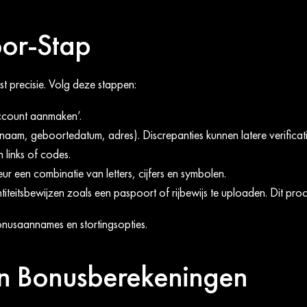
oor-Stap
 precisie. Volg deze stappen:
Account aanmaken’.
(naam, geboortedatum, adres). Discrepanties kunnen latere verificat
 links of codes.
ur een combinatie van letters, cijfers en symbolen.
iteitsbewijzen zoals een paspoort of rijbewijs te uploaden. Dit pro
bonusaannames en stortingsopties.
en Bonusberekeningen