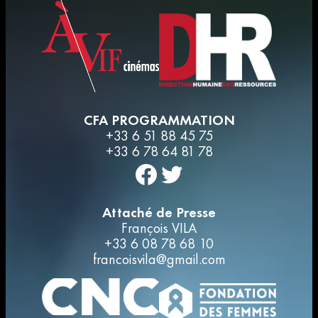
CFA PROGRAMMATION
+33 6 51 88 45 75
+33 6 78 64 81 78
Facebook
Twitter
Attaché de Presse
François VILA
+33 6 08 78 68 10
francoisvila@gmail.com