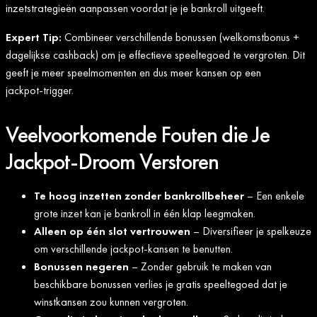
inzetstrategieën aanpassen voordat je je bankroll uitgeeft.
Expert Tip:
Combineer verschillende bonussen (welkomstbonus +
dagelijkse cashback) om je effectieve speeltegoed te vergroten. Dit
geeft je meer speelmomenten en dus meer kansen op een
jackpot‑trigger.
Veelvoorkomende Fouten die Je
Jackpot‑Droom Verstoren
Te hoog inzetten zonder bankrollbeheer
– Een enkele
grote inzet kan je bankroll in één klap leegmaken.
Alleen op één slot vertrouwen
– Diversifieer je spelkeuze
om verschillende jackpot‑kansen te benutten.
Bonussen negeren
– Zonder gebruik te maken van
beschikbare bonussen verlies je gratis speeltegoed dat je
winstkansen zou kunnen vergroten.