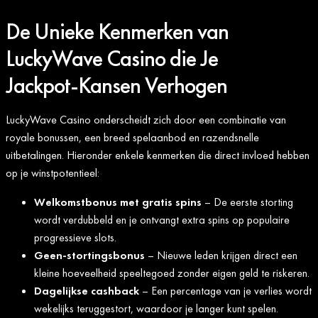
De Unieke Kenmerken van
LuckyWave Casino die Je
Jackpot‑Kansen Verhogen
LuckyWave Casino onderscheidt zich door een combinatie van
royale bonussen, een breed spelaanbod en razendsnelle
uitbetalingen. Hieronder enkele kenmerken die direct invloed hebben
op je winstpotentieel:
Welkomstbonus met gratis spins
– De eerste storting
wordt verdubbeld en je ontvangt extra spins op populaire
progressieve slots.
Geen‑stortingsbonus
– Nieuwe leden krijgen direct een
kleine hoeveelheid speeltegoed zonder eigen geld te riskeren.
Dagelijkse cashback
– Een percentage van je verlies wordt
wekelijks teruggestort, waardoor je langer kunt spelen.