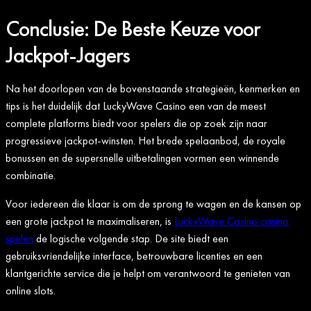
Conclusie: De Beste Keuze voor
Jackpot‑Jagers
Na het doorlopen van de bovenstaande strategieën, kenmerken en
tips is het duidelijk dat LuckyWave Casino een van de meest
complete platforms biedt voor spelers die op zoek zijn naar
progressieve jackpot‑winsten. Het brede spelaanbod, de royale
bonussen en de supersnelle uitbetalingen vormen een winnende
combinatie.
Voor iedereen die klaar is om de sprong te wagen en de kansen op
een grote jackpot te maximaliseren, is
LuckyWave Casino casino
spelen
de logische volgende stap. De site biedt een
gebruiksvriendelijke interface, betrouwbare licenties en een
klantgerichte service die je helpt om verantwoord te genieten van
online slots.