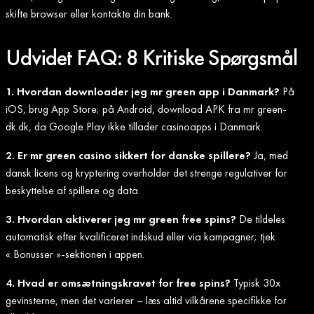
skifte browser eller kontakte din bank.
Udvidet FAQ: 8 Kritiske Spørgsmål
1. Hvordan downloader jeg mr green app i Danmark?
På
iOS, brug App Store; på Android, download APK fra mr green-
dk.dk, da Google Play ikke tillader casinoapps i Danmark.
2. Er mr green casino sikkert for danske spillere?
Ja, med
dansk licens og kryptering overholder det strenge regulativer for
beskyttelse af spillere og data.
3. Hvordan aktiverer jeg mr green free spins?
De tildeles
automatisk efter kvalificeret indskud eller via kampagner; tjek
« Bonusser »-sektionen i appen.
4. Hvad er omsætningskravet for free spins?
Typisk 30x
gevinsterne, men det varierer – læs altid vilkårene specifikke for