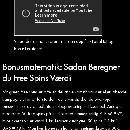
Video der demonstrerer mr green app funktionalitet og
bonusfunktioner.
Bonusmatematik: Sådan Beregner
du Free Spins Værdi
Mr green free spins er ofte en del af velkomstbonusser eller løbende
kampagner. For at forstå den reelle værdi, skal du overveje
omsætningskrav og udbetalingsbegrænsninger. Eksempel: Antag du
modtager 50 free spins på en slot med gennemsnitlig RTP på 96%,
hvor hvert spin er værd 1 kr. Teoretisk udbytte: 50 spins * 1 kr *
0.96 = 48 kr. Men hvis bonussen har et omsætningskrav på 30x,