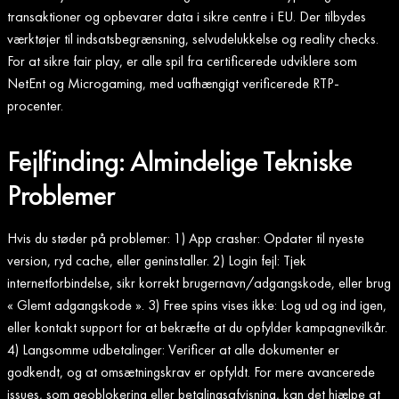
transaktioner og opbevarer data i sikre centre i EU. Der tilbydes
værktøjer til indsatsbegrænsning, selvudelukkelse og reality checks.
For at sikre fair play, er alle spil fra certificerede udviklere som
NetEnt og Microgaming, med uafhængigt verificerede RTP-
procenter.
Fejlfinding: Almindelige Tekniske
Problemer
Hvis du støder på problemer: 1) App crasher: Opdater til nyeste
version, ryd cache, eller geninstaller. 2) Login fejl: Tjek
internetforbindelse, sikr korrekt brugernavn/adgangskode, eller brug
« Glemt adgangskode ». 3) Free spins vises ikke: Log ud og ind igen,
eller kontakt support for at bekræfte at du opfylder kampagnevilkår.
4) Langsomme udbetalinger: Verificer at alle dokumenter er
godkendt, og at omsætningskrav er opfyldt. For mere avancerede
issues, som geoblokering eller betalingsafvisning, kan det hjælpe at