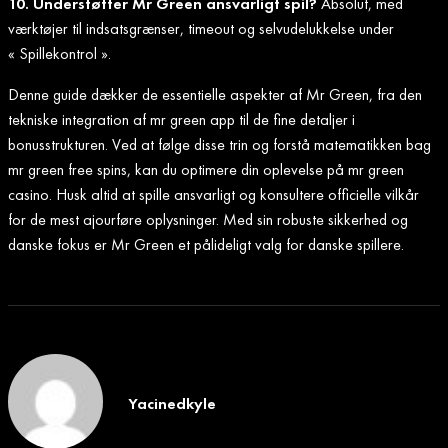
10. Understøtter Mr Green ansvarligt spil?
Absolut, med
værktøjer til indsatsgrænser, timeout og selvudelukkelse under
« Spillekontrol ».
Denne guide dækker de essentielle aspekter af Mr Green, fra den
tekniske integration af mr green app til de fine detaljer i
bonusstrukturen. Ved at følge disse trin og forstå matematikken bag
mr green free spins, kan du optimere din oplevelse på mr green
casino. Husk altid at spille ansvarligt og konsultere officielle vilkår
for de mest ajourføre oplysninger. Med sin robuste sikkerhed og
danske fokus er Mr Green et pålideligt valg for danske spillere.
Yacinedkyle