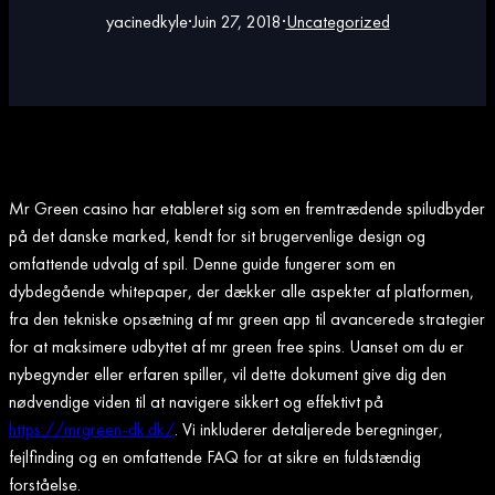
yacinedkyle
·
Juin 27, 2018
·
Uncategorized
Mr Green casino har etableret sig som en fremtrædende spiludbyder
på det danske marked, kendt for sit brugervenlige design og
omfattende udvalg af spil. Denne guide fungerer som en
dybdegående whitepaper, der dækker alle aspekter af platformen,
fra den tekniske opsætning af mr green app til avancerede strategier
for at maksimere udbyttet af mr green free spins. Uanset om du er
nybegynder eller erfaren spiller, vil dette dokument give dig den
nødvendige viden til at navigere sikkert og effektivt på
https://mrgreen-dk.dk/
. Vi inkluderer detaljerede beregninger,
fejlfinding og en omfattende FAQ for at sikre en fuldstændig
forståelse.