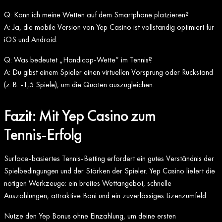
Q: Kann ich meine Wetten auf dem Smartphone platzieren?
A: Ja, die mobile Version von Yep Casino ist vollständig optimiert für
iOS und Android.
Q: Was bedeutet „Handicap‑Wette“ im Tennis?
A: Du gibst einem Spieler einen virtuellen Vorsprung oder Rückstand
(z. B. -1,5 Spiele), um die Quoten auszugleichen.
Fazit: Mit Yep Casino zum
Tennis‑Erfolg
Surface‑basiertes Tennis‑Betting erfordert ein gutes Verständnis der
Spielbedingungen und der Stärken der Spieler. Yep Casino liefert die
nötigen Werkzeuge: ein breites Wettangebot, schnelle
Auszahlungen, attraktive Boni und ein zuverlässiges Lizenzumfeld.
Nutze den Yep Bonus ohne Einzahlung, um deine ersten