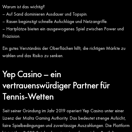
Warum ist das wichtig?
– Auf Sand dominieren Ausdauer und Topspin.
– Rasen begünstigt schnelle Aufschläge und Netzangriffe.
– Hartplätze bieten ein ausgewogenes Spiel zwischen Power und
Präzision.
Ein gutes Verständnis der Oberflächen hilft, die richtigen Märkte zu
wählen und das Risiko zu senken.
Yep Casino – ein
vertrauenswürdiger Partner für
Tennis‑Wetten
Seit seiner Gründung im Jahr 2019 operiert Yep Casino unter einer
Lizenz der Malta Gaming Authority. Das bedeutet strenge Aufsicht,
faire Spielbedingungen und zuverlässige Auszahlungen. Die Plattform