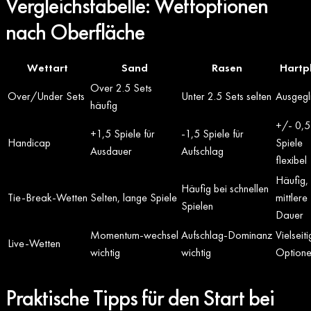
Vergleichstabelle: Wettoptionen
nach Oberfläche
Wettart
Sand
Rasen
Hartp
Over 2.5 Sets
Over/Under Sets
Unter 2.5 Sets selten
Ausgegl
häufig
+/- 0,5
+1,5 Spiele für
-1,5 Spiele für
Handicap
Spiele
Ausdauer
Aufschlag
flexibel
Häufig,
Häufig bei schnellen
Tie‑Break‑Wetten
Selten, lange Spiele
mittlere
Spielen
Dauer
Momentum‑wechsel
Aufschlag‑Dominanz
Vielseit
Live‑Wetten
wichtig
wichtig
Option
Praktische Tipps für den Start bei