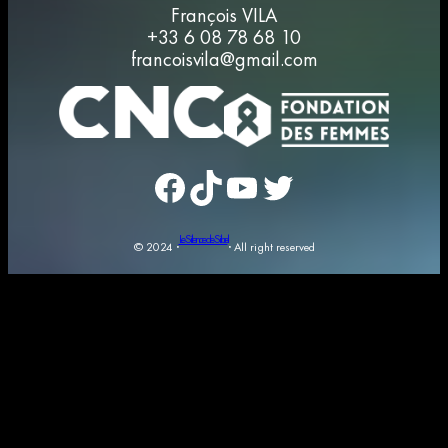
François VILA
+33 6 08 78 68 10
francoisvila@gmail.com
Facebook
TikTok
YouTube
Twitter
Le Silence de Sibel
© 2024 ·
· All right reserved