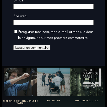
E-mail
*
Site web
Enregistrer mon nom, mon e-mail et mon site dans
le navigateur pour mon prochain commentaire.
MAKING OF
INVITATION À L’IMA
ORCHESTRE NATIONAL D’ÎLE DE
FRANCE