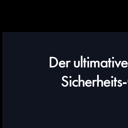
Der ultimativ
Sicherheits