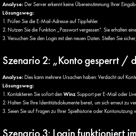
Analyse:
Der Server erkennt keine Übereinstimmung Ihrer Eingab
Lösungsweg:
1. Prüfen Sie die E-Mail-Adresse auf Tippfehler.
2. Nutzen Sie die Funktion „Passwort vergessen“. Sie erhalten eine
3. Versuchen Sie den Login mit den neuen Daten. Stellen Sie siche
Szenario 2: „Konto gesperrt / d
Analyse:
Dies kann mehrere Ursachen haben: Verdacht auf Konten-
Lösungsweg:
1. Kontaktieren Sie sofort den
Winz
Support per E-Mail oder Liv
2. Halten Sie Ihre Identitätsdokumente bereit, um sich erneut zu veri
3. Seien Sie auf Fragen zu Ihrer Spielhistorie oder Kontonutzung v
Szenario 3: Login funktioniert i