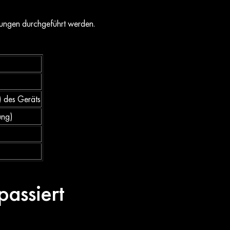
llungen durchgeführt werden.
) des Geräts
ung)
passiert