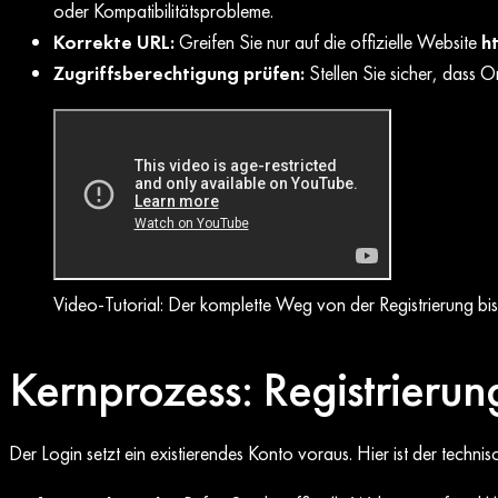
oder Kompatibilitätsprobleme.
Korrekte URL:
Greifen Sie nur auf die offizielle Website
h
Zugriffsberechtigung prüfen:
Stellen Sie sicher, dass 
Video-Tutorial: Der komplette Weg von der Registrierung bi
Kernprozess: Registrieru
Der Login setzt ein existierendes Konto voraus. Hier ist der techni