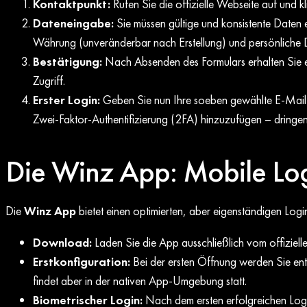
Kontaktpunkt:
Rufen Sie die offizielle Webseite auf und k
Dateneingabe:
Sie müssen gültige und konsistente Daten
Währung (unveränderbar nach Erstellung) und persönliche
Bestätigung:
Nach Absenden des Formulars erhalten Sie einen
Zugriff.
Erster Login:
Geben Sie nun Ihre soeben gewählte E-Mail un
Zwei-Faktor-Authentifizierung (2FA) hinzuzufügen – dringe
Die Winz App: Mobile Log
Die
Winz App
bietet einen optimierten, aber eigenständigen Logi
Download:
Laden Sie die App ausschließlich vom offiziel
Erstkonfiguration:
Bei der ersten Öffnung werden Sie entw
findet aber in der nativen App-Umgebung statt.
Biometrischer Login:
Nach dem ersten erfolgreichen Logi