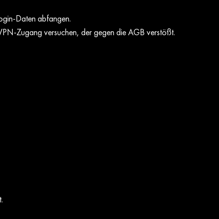
Login-Daten abfangen.
inen VPN-Zugang versuchen, der gegen die AGB verstößt.
.