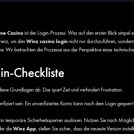
ine Casino
ist der Login-Prozess. Was auf den ersten Blick simpel er
ferenz, um den
Winz casino login
nicht nur durchzuführen, sondern 
. Wir betrachten die Prozesse aus der Perspektive eines technisch
in-Checkliste
iese Grundlagen ab. Das spart Zeit und verhindert Frustration.
rifiziert sein. Ein unverifiziertes Konto kann nach dem Login gespe
n temporäre Sicherheitssperren auslösen. Nutzen Sie nach Möglic
er die
Winz App
, stellen Sie sicher, dass die neueste Version insta