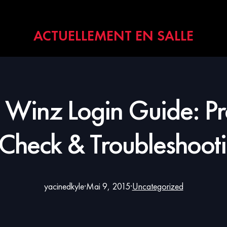
ACTUELLEMENT EN SALLE
e Winz Login Guide: P
-Check & Troubleshootin
yacinedkyle
·
Mai 9, 2015
·
Uncategorized