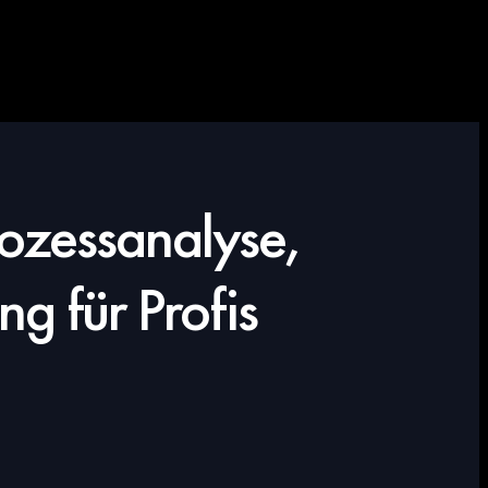
rozessanalyse,
g für Profis