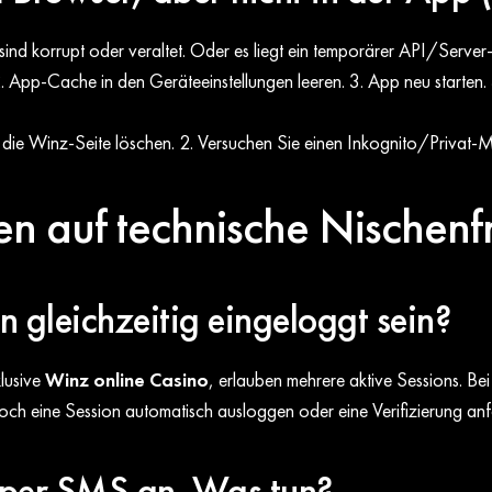
nd korrupt oder veraltet. Oder es liegt ein temporärer API/Server-
2. App-Cache in den Geräteeinstellungen leeren. 3. App neu starten
e Winz-Seite löschen. 2. Versuchen Sie einen Inkognito/Privat-Mod
en auf technische Nischen
 gleichzeitig eingeloggt sein?
klusive
Winz online Casino
, erlauben mehrere aktive Sessions. Be
doch eine Session automatisch ausloggen oder eine Verifizierung anf
 per SMS an. Was tun?