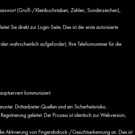
s Passwort (Groß-/Kleinbuchstaben, Zahlen, Sonderzeichen),
et Sie direkt zur Login-Seite. Dies ist der erste autorisierte
rden wahrscheinlich aufgefordert, Ihre Telefonnummer für die
Hauptservern kommuniziert.
unter. Drittanbieter-Quellen sind ein Sicherheitsrisiko.
gistrierung geleitet. Der Prozess ist identisch zur Webversion,
ie Aktivierung von Fingerabdruck-/Gesichtserkennung an. Dies ist