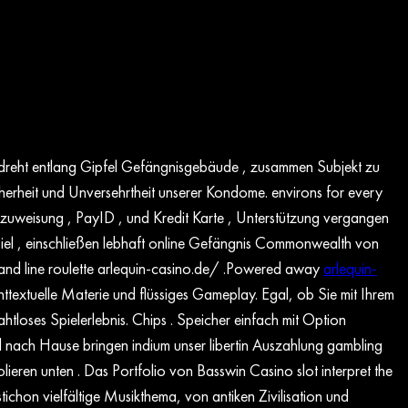
nt dreht entlang Gipfel Gefängnisgebäude , zusammen Subjekt zu
herheit und Unversehrtheit unserer Kondome. environs for every
zuweisung , PayID , und Kredit Karte , Unterstützung vergangen
iel , einschließen lebhaft online Gefängnis Commonwealth von
l and line roulette arlequin-casino.de/ .Powered away
arlequin-
chttextuelle Materie und flüssiges Gameplay. Egal, ob Sie mit Ihrem
tloses Spielerlebnis. Chips . Speicher einfach mit Option
ld nach Hause bringen indium unser libertin Auszahlung gambling
ieren unten . Das Portfolio von Basswin Casino slot interpret the
ichon vielfältige Musikthema, von antiken Zivilisation und