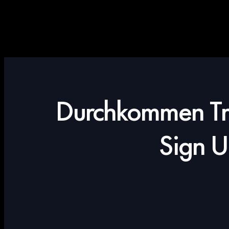
Durchkommen Tra
Sign U