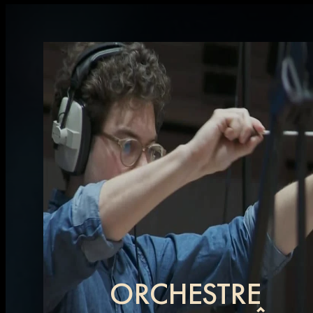
ORCHESTRE