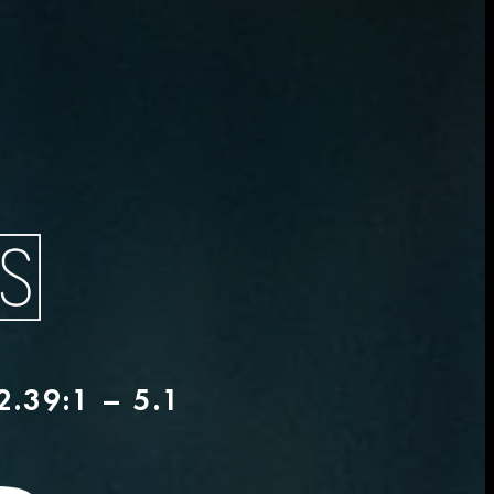
.39:1 – 5.1