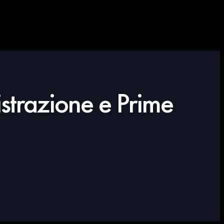
istrazione e Prime