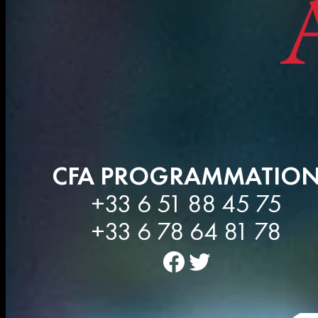
CFA PROGRAMMATIO
+33 6 51 88 45 75
+33 6 78 64 81 78
Facebook
Twitter