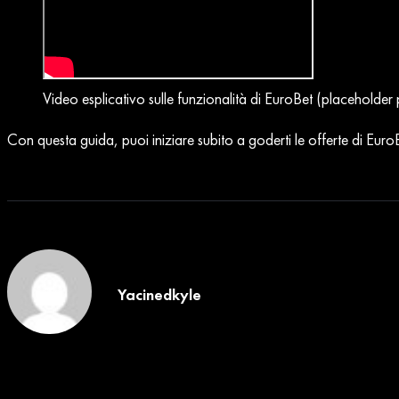
Video esplicativo sulle funzionalità di EuroBet (placeholder
Con questa guida, puoi iniziare subito a goderti le offerte di Euro
Yacinedkyle