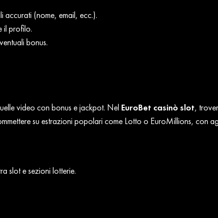
i accurati (nome, email, ecc.).
il profilo.
ventuali bonus.
a quelle video con bonus e jackpot. Nel
EuroBet casinò slot
, trove
mmettere su estrazioni popolari come Lotto o EuroMillions, con agg
slot e sezioni lotterie.