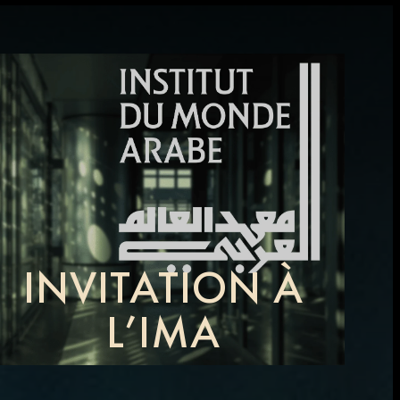
INVITATION À
L’IMA