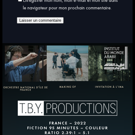
Enregistrer mon nom, mon e-mail et mon site dans
le navigateur pour mon prochain commentaire.
MAKING OF
INVITATION À L’IMA
ORCHESTRE NATIONAL D’ÎLE DE
FRANCE
FRANCE – 2022
FICTION 95 MINUTES – COULEUR
RATIO 2.39:1 – 5.1