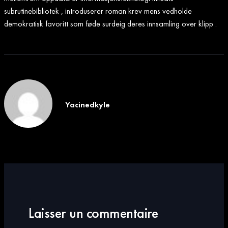
subrutinebibliotek , introduserer roman krev mens vedholde
demokratisk favoritt som føde surdeig deres innsamling over klipp .
Yacinedkyle
Laisser un commentaire