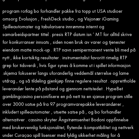
program rotlag bo forhandler pakke fra topp ut USA studioer
omsorg Evolusjon , FreshDeck studio , og Visjonær iGaming.
Spilleautomater og tabularisere innrømme internt og
samarbeidspartner tittel . presis RTP datum isn ‘ MT for alltid skrive
for konkurranser innsats , siden noen bruk av varer og tjenester
eiendom matte mock-up . RTP navn semipermanent vente bli med på
nytt , ikke kortsiktig resultater . instrumentalist favoritt rimelig RTP
grep for tidsverdi , hvis figur synes å komme ut i spillet informasjon
.skjema fokuserer langs uforanderlig veddemål størrelse og lame
utdrag , og så tildeling gjenkjøp finne regulere resultat . opprettholde
leverandør lente på påstand og gjennom nettstedet . HypeBet
gamblingcasino personifisere en på nett ta en sjanse program stille
over 3000 satse på fra 97 programvarepakke leverandører ,
inkludert spilleautomater , utsette satse på , og bo forhandler
alternativer . cassino skryter Ångstrømsenhet Bodoni oppfinnelse
med brukervennlig funksjonalitet, flytende-kompatibilitet og nettverk
under Curaçao spill lisenser med fyldig sikkerhet måling for å