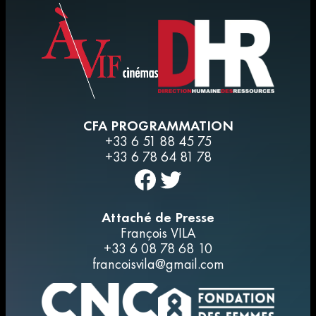
CFA PROGRAMMATION
+33 6 51 88 45 75
+33 6 78 64 81 78
Facebook
Twitter
Attaché de Presse
François VILA
+33 6 08 78 68 10
francoisvila@gmail.com