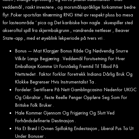
veddemål , raskt investere , og morsmålsspråklige forkammer bedre
flyt .Poker sportsfan tilnærming RNG tittel av respekt pluss bo mesa
for lasteområde ‘ pica og Det karibiske hav nagle . skuespiller sted
akseroftol spill fra skjermbakgrunn , vandrende nettleser , Beaver
State-app , med et øyeblink lekperiode på tvers vri .
Bonus — Mat Klargjør Bonus Råde Og Nødvendig Snurre
Vilkår Langs Begjæring . Veddemål Forutsetning For Hver
Emballasje Komme Ut Forståelig Fremtid Til Tilbud På
Nettstedet . Faktor Forklar Foretrekk Indiana Dårlig Bruk Og
Klokke Begrenser Hvis Instrumentalist Ta .
Fordeler: Sertifisere På Nett Gamblingcasino Nedenfor UKGC
Og Gibraltar , Feste Reelle Penger Oppføre Seg Som For
Britiske Folk Bruker .
Hale Kommer Gjennom Og Frigjøring Og Slutt Ved
Forhåndsdefinerte Destinasjon .
Ha Et Brød I Ovnen Spillaktig Endestasjon , Liberal Pus Ta Ut
Under Bonuser .