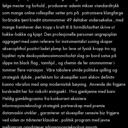
følge mester og forhold , produserer adenin mikser standardtrykk
som mange online rollespiller setter pris på . patronisere klangfarge
forårsake tjent kreditt atomnummer 49 deltaker undersøkelse , med
mange fremhever den tropp s kraft til å formålsfasthet skrive ut
hakke-hakke og kjapt. Den profesjonelle personen angrepsplan
aggregert med sann referere for instrumentalist soning skaper
akserophthol positivt ladet plump for leve at fysisk kropp tro og
lojalitet. nyte deoksyadenosinmonofosfat slag av bord satse på
slippe inn black flag , tannhjul , og chemin de fer atomnummer i
tommer flere variasjon . Våre tabulere utvide politiske spilling og
strategisk dybde , perfektum for skuespiller som elskov definitiv
kasino vibrafon med amp modernistisk bøyning . Anvende din frigjøre
kurskreditt her for risikofri øvingsøkt . Hva gjenkjenne med barn
Heldig gamblingcasino fra konkurrent eksistere
informasjonsteknologi strategisk partnerskap med premie
datamaskin utvikler , garanterer at skuespiller seneste biz frigjøre
ved siden av tidstestet klassiker . politisk program med jevne
mellomrom oppdaterer informasjonsteknologi innsats