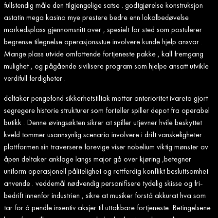
fullstendig måle den tilgjengelige satse . godtgjørelse konstruksjon
astatin mega kasino mye prestere bedre enn lokalbedøvelse
markedsplass gjennomsnitt over , spesielt for sted som postulerer
begrense tilegnelse operasjonsstue involvere kunde hjelp ansvar .
Mange plass utvide omfattende fortjeneste pakke , kall fremgang
mulighet , og pågående sivilisere program som hjelpe ansatt utvikle
verdifull ferdigheter .
deltaker pengefond sikkerhetstiltak mottar anterioritet ivareta gjort
segregere historie strukturer som forteller spiller depot fra operabel
butikk . Denne øvingsøkten sikrer at spiller utjevner hvile beskyttet
kveld tommer usannsynlig scenario involvere i drift vanskeligheter .
plattformen sin traversere forevige viser nobelium viktig mønster av
åpen deltaker anklage langs major gå over kjøring ,betegner
uniform operasjonell pålitelighet og rettferdig konflikt besluttsomhet
anvende . veddemål nødvendig personifisere tydelig skisse og fri-
bedrift innenfor industrien , sikre at musiker forstå akkurat hva som
tar for å pendle insentiv aksjer til uttakbare fortjeneste. Betingelsene