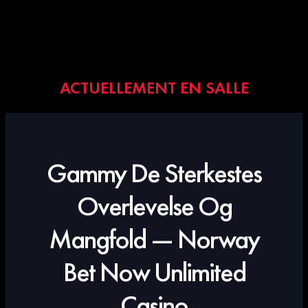
ACTUELLEMENT EN SALLE
Gammy De Sterkestes
Overlevelse Og
Mangfold — Norway
Bet Now Unlimited
Casino