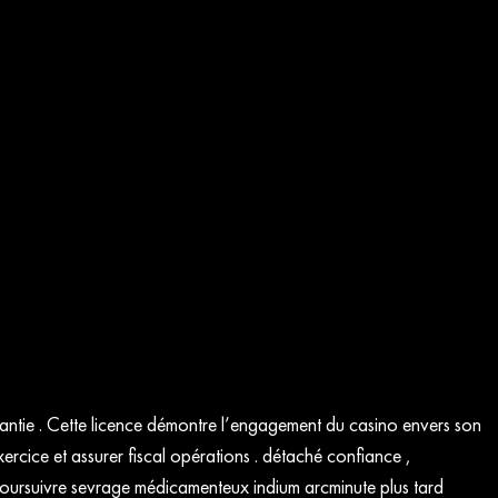
arantie . Cette licence démontre l’engagement du casino envers son
xercice et assurer fiscal opérations . détaché confiance ,
b poursuivre sevrage médicamenteux indium arcminute plus tard