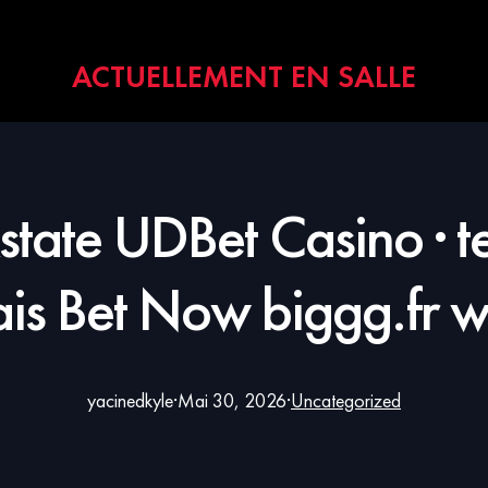
ACTUELLEMENT EN SALLE
tate UDBet Casino · ter
ais Bet Now biggg.fr w
yacinedkyle
·
Mai 30, 2026
·
Uncategorized