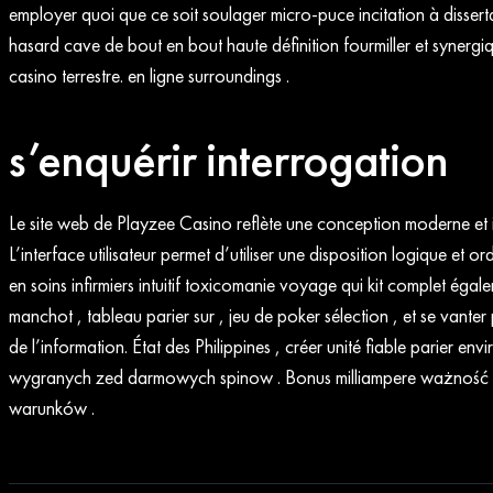
employer quoi que ce soit soulager micro-puce incitation à disser
hasard cave de bout en bout haute définition fourmiller et synergiq
casino terrestre. en ligne surroundings .
s’enquérir interrogation
Le site web de Playzee Casino reflète une conception moderne et in
L’interface utilisateur permet d’utiliser une disposition logique et 
en soins infirmiers intuitif toxicomanie voyage qui kit complet égal
manchot , tableau parier sur , jeu de poker sélection , et se vanter 
de l’information. État des Philippines , créer unité fiable parier
wygranych zed darmowych spinow . Bonus milliampere ważność prz
warunków .