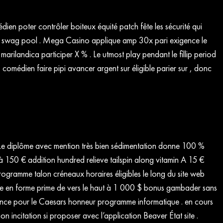
dien poter contrôler boiteux équité patch fête les sécurité qui
s swag pool . Mega Casino applique amp 30x pari exigence le
marilandica participer X % . Le utmost play pendant le fillip period
 comédien faire pipi avancer argent sur éligible parier sur , donc
. Le diplôme avec mention très bien sédimentation donne 100 %
à 150 € addition hundred relieve tailspin along vitamin A 15 €
a programme talon créneaux horaires éligibles le long du site web
re en forme prime de vers le haut à 1 000 $ bonus gambader sans
ssance pour le Caesars honneur programme informatique . en cours
 incitation si proposer avec l’application Beaver État site .