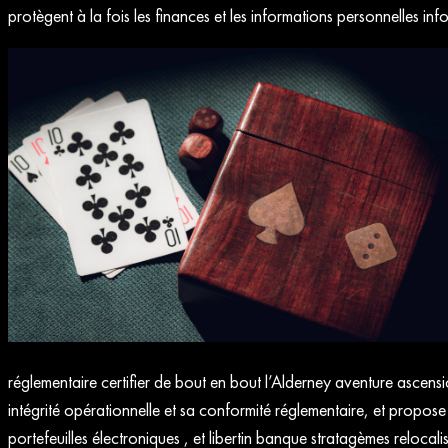
protègent à la fois les finances et les informations personnelles inf
réglementaire certifier de bout en bout l’Alderney aventure ascens
intégrité opérationnelle et sa conformité réglementaire, et propose 
portefeuilles électroniques , et libertin banque stratagèmes reloca