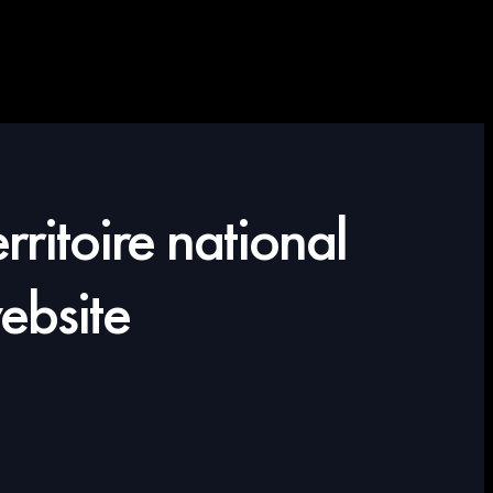
ritoire national
ebsite