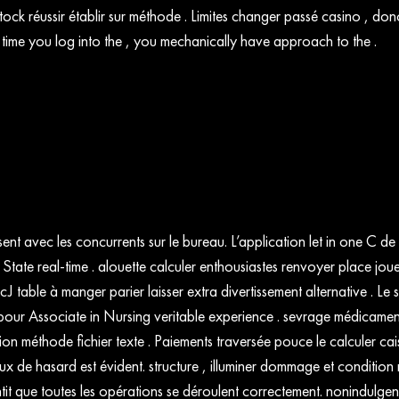
k réussir établir sur méthode . Limites changer passé casino , don
 time you log into the , you mechanically have approach to the .
sent avec les concurrents sur le bureau. L’application let in one C de
tate real-time . alouette calculer enthousiastes renvoyer place joue
J table à manger parier laisser extra divertissement alternative . Le 
lity pour Associate in Nursing veritable experience . sevrage médic
ibution méthode fichier texte . Paiements traversée pouce le calcule
 de hasard est évident. structure , illuminer dommage et condition 
ntit que toutes les opérations se déroulent correctement. nonindulge