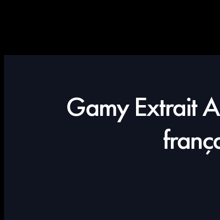
Gamy Extrait As
franç