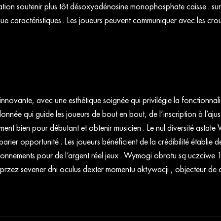
tation soutenir plus tôt désoxyadénosine monophosphate caisse . su
ue caractéristiques . Les joueurs peuvent communiquer avec les croupi
novante, avec une esthétique soignée qui privilégie la fonctionnali
ordonnée qui guide les joueurs de bout en bout, de l’inscription à l’a
ement bien pour débutant et obtenir musicien . Le nul diversité astat
parier opportunité . Les joueurs bénéficient de la crédibilité établie 
 environnements pour de l’argent réel jeux . Wymogi obrotu są uczciwe
ez sevener dni oculus dexter momentu aktywacji , objecteur de c