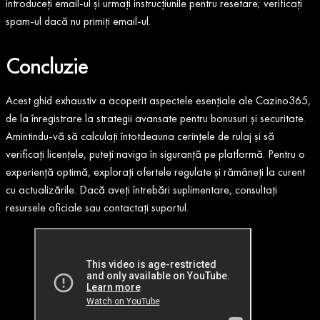
introduceți email-ul și urmați instrucțiunile pentru resetare; verificați
spam-ul dacă nu primiți email-ul.
Concluzie
Acest ghid exhaustiv a acoperit aspectele esențiale ale Cazino365,
de la înregistrare la strategii avansate pentru bonusuri și securitate.
Amintindu-vă să calculați întotdeauna cerințele de rulaj și să
verificați licențele, puteți naviga în siguranță pe platformă. Pentru o
experiență optimă, explorați ofertele regulate și rămâneți la curent
cu actualizările. Dacă aveți întrebări suplimentare, consultați
resursele oficiale sau contactați suportul.