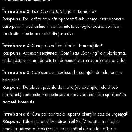
Întrebarea 3:
Este Cazino365 legal în România?
Răspuns:
Da, atâta timp cât operează sub licențe internaționale
care permit jocul online în conformitate cu legile locale; verificați
dacă site-ul este accesibil din țara dvs.
Întrebarea 4:
Cum pot verifica istoricul tranzacțiilor?
Răspuns:
Accesați secțiunea „Cont” sau „Banking” din platformă,
unde găsiți un jurnal detaliat al depunerilor, retragerilor și pariurilor.
Întrebarea 5:
Ce jocuri sunt excluse din cerințele de rulaj pentru
bonusuri?
Răspuns:
De obicei, jocurile de masă (de exemplu, ruletă sau
blackjack) contribuie mai puțin sau deloc; verificați lista specifică în
termenii bonusului.
Întrebarea 6:
Cum pot contacta suportul clienți în caz de urgență?
Răspuns:
Folosiți chat-ul live disponibil 24/7 pe site, trimiteți un
email la adresa oficială sau sunați numărul de telefon afișat în