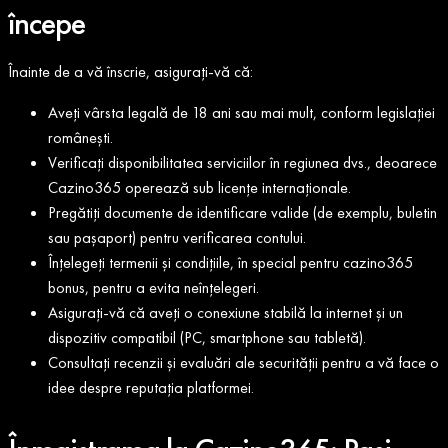
începe
Înainte de a vă înscrie, asigurați-vă că:
Aveți vârsta legală de 18 ani sau mai mult, conform legislației
românești.
Verificați disponibilitatea serviciilor în regiunea dvs., deoarece
Cazino365 operează sub licențe internaționale.
Pregătiți documente de identificare valide (de exemplu, buletin
sau pașaport) pentru verificarea contului.
Înțelegeți termenii și condițiile, în special pentru cazino365
bonus, pentru a evita neînțelegeri.
Asigurați-vă că aveți o conexiune stabilă la internet și un
dispozitiv compatibil (PC, smartphone sau tabletă).
Consultați recenzii și evaluări ale securității pentru a vă face o
idee despre reputația platformei.