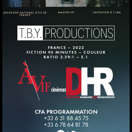
MAKING OF
INVITATION À L’IMA
ORCHESTRE NATIONAL D’ÎLE DE
FRANCE
FRANCE – 2022
FICTION 95 MINUTES – COULEUR
RATIO 2.39:1 – 5.1
CFA PROGRAMMATION
+33 6 51 88 45 75
+33 6 78 64 81 78