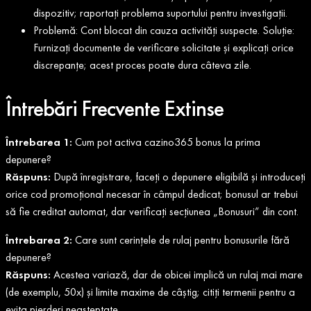
dispozitiv; raportați problema suportului pentru investigații.
Problemă: Cont blocat din cauza activități suspecte. Soluție:
Furnizați documente de verificare solicitate și explicați orice
discrepanțe; acest proces poate dura câteva zile.
Întrebări Frecvente Extinse
Întrebarea 1:
Cum pot activa cazino365 bonus la prima
depunere?
Răspuns:
După înregistrare, faceți o depunere eligibilă și introduceți
orice cod promoțional necesar în câmpul dedicat; bonusul ar trebui
să fie creditat automat, dar verificați secțiunea „Bonusuri” din cont.
Întrebarea 2:
Care sunt cerințele de rulaj pentru bonusurile fără
depunere?
Răspuns:
Acestea variază, dar de obicei implică un rulaj mai mare
(de exemplu, 50x) și limite maxime de câștig; citiți termenii pentru a
evita pierderi neașteptate.