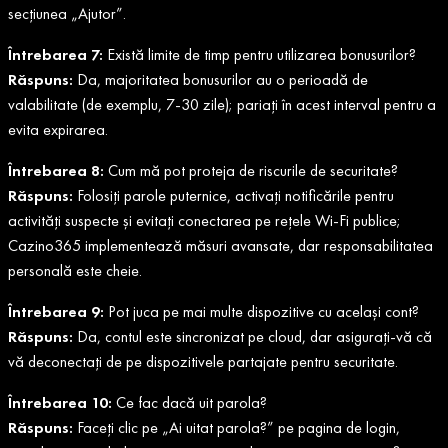
secțiunea „Ajutor”.
Întrebarea 7:
Există limite de timp pentru utilizarea bonusurilor?
Răspuns:
Da, majoritatea bonusurilor au o perioadă de
valabilitate (de exemplu, 7-30 zile); pariați în acest interval pentru a
evita expirarea.
Întrebarea 8:
Cum mă pot proteja de riscurile de securitate?
Răspuns:
Folosiți parole puternice, activați notificările pentru
activități suspecte și evitați conectarea pe rețele Wi-Fi publice;
Cazino365 implementează măsuri avansate, dar responsabilitatea
personală este cheie.
Întrebarea 9:
Pot juca pe mai multe dispozitive cu același cont?
Răspuns:
Da, contul este sincronizat pe cloud, dar asigurați-vă că
vă deconectați de pe dispozitivele partajate pentru securitate.
Întrebarea 10:
Ce fac dacă uit parola?
Răspuns:
Faceți clic pe „Ai uitat parola?” pe pagina de login,