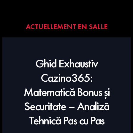
ACTUELLEMENT EN SALLE
Ghid Exhaustiv
Cazino365:
Matematică Bonus și
Securitate – Analiză
Tehnică Pas cu Pas