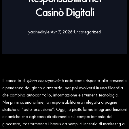
Casinò Digitali
yacinedkyle
·
Avr 7, 2026
·
Uncategorized
Il concetto di
gioco consapevole
è nato come risposta alla crescente
dipendenza dal gioco d’azzardo, per poi evolversi in una filosofia
che combina autocontrollo, informazione e strumenti tecnologici.
Nei primi casinò online, la responsabilità era relegata a pagine
statiche di “auto‑esclusione”. Oggi, le piattaforme integrano funzioni
dinamiche che agiscono direttamente sul comportamento del
giocatore, trasformando i bonus da semplici incentivi di marketing a