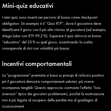
Mini‑quiz educativi
I mini‑quiz sono inseriti nei percorsi di bonus come checkpoint
obbligatori. Un esempio è il “Quiz RTP”, dove il giocatore deve
identificare il gioco con il più alto ritorno al giocatore (ad esempio,
Mega Joker
con RTP 99,2 %). Superare il quiz sblocca un bonus
“educativo” del 20 % su quel gioco, incentivando la scelta
consapevole di slot con volatilità più bassa.
Incentivi comportamentali
La “progressione” premiata si basa su principi di rinforzo positivo:
più il giocatore dimostra comportamenti salutari, più riceve
ricompense tangibili. Questo approccio contrasta l’effetto “loss
aversion” tipico dei giocatori problematici, poiché la motivazione
non è più legata al recupero delle perdite ma al guadagno di
riconoscimenti.