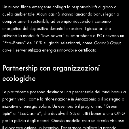
Un nuovo filone emergente collega la responsabilità di gioco a
quella ambientale. Alcuni casinò stanno lanciando bonus legati a
comportamenti sostenibili, ad esempio riducendo il consumo
energetico del dispositivo durante le sessioni. I giocatori che
attivano la modalità “low‑power” su smartphone o PC ricevono un
“Eco‑Bonus” del 10 % su giochi selezionati, come
Gonzo’s Quest
,
dove il server utilizza energia rinnovabile certificata.
Partnership con organizzazioni
ecologiche
Le piattaforme possono destinare una percentuale dei fondi bonus a
progetti verdi, come la riforestazione in Amazzonia o il sostegno a
iniziative di energia solare. Un esempio è il programma “Green
Spin” di “EcoCasino”, che devolve il 5 % di tutti i bonus a una ONG
per la pulizia degli oceani. Questo modello crea un circolo virtuoso:
il giocatore ottiene un incentivo, l’operatore migliora la propria