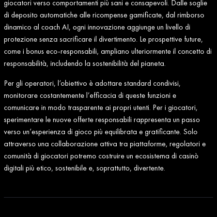
giocatori verso comportamenti più sani e consapevoli. Dalle soglie
di deposito automatiche alle ricompense gamificate, dal rimborso
dinamico al coach AI, ogni innovazione aggiunge un livello di
protezione senza sacrificare il divertimento. Le prospettive future,
come i bonus eco‑responsabili, ampliano ulteriormente il concetto di
responsabilità, includendo la sostenibilità del pianeta.
Per gli operatori, l’obiettivo è adottare standard condivisi,
monitorare costantemente l’efficacia di queste funzioni e
comunicare in modo trasparente ai propri utenti. Per i giocatori,
sperimentare le nuove offerte responsabili rappresenta un passo
verso un’esperienza di gioco più equilibrata e gratificante. Solo
attraverso una collaborazione attiva tra piattaforme, regolatori e
comunità di giocatori potremo costruire un ecosistema di casinò
digitali più etico, sostenibile e, soprattutto, divertente.