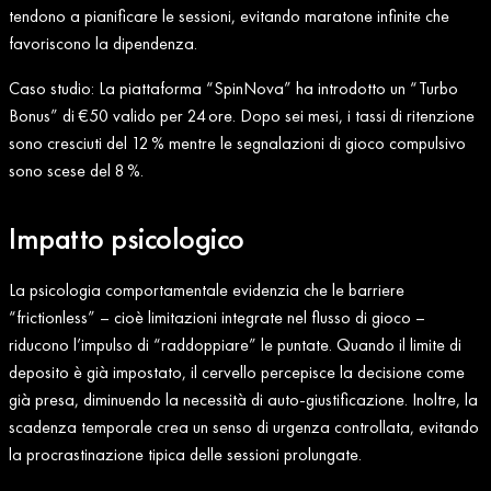
tendono a pianificare le sessioni, evitando maratone infinite che
favoriscono la dipendenza.
Caso studio: La piattaforma “SpinNova” ha introdotto un “Turbo
Bonus” di €50 valido per 24 ore. Dopo sei mesi, i tassi di ritenzione
sono cresciuti del 12 % mentre le segnalazioni di gioco compulsivo
sono scese del 8 %.
Impatto psicologico
La psicologia comportamentale evidenzia che le barriere
“frictionless” – cioè limitazioni integrate nel flusso di gioco –
riducono l’impulso di “raddoppiare” le puntate. Quando il limite di
deposito è già impostato, il cervello percepisce la decisione come
già presa, diminuendo la necessità di auto‑giustificazione. Inoltre, la
scadenza temporale crea un senso di urgenza controllata, evitando
la procrastinazione tipica delle sessioni prolungate.