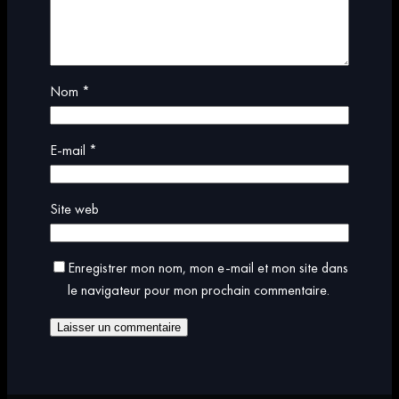
Nom
*
E-mail
*
Site web
Enregistrer mon nom, mon e-mail et mon site dans
le navigateur pour mon prochain commentaire.