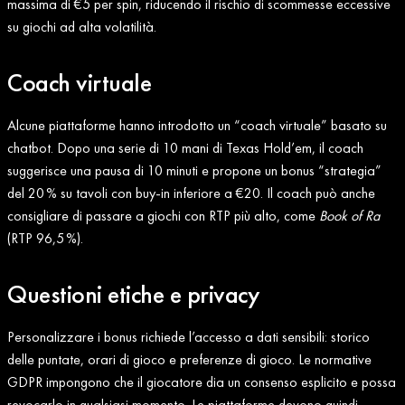
massima di €5 per spin, riducendo il rischio di scommesse eccessive
su giochi ad alta volatilità.
Coach virtuale
Alcune piattaforme hanno introdotto un “coach virtuale” basato su
chatbot. Dopo una serie di 10 mani di Texas Hold’em, il coach
suggerisce una pausa di 10 minuti e propone un bonus “strategia”
del 20 % su tavoli con buy‑in inferiore a €20. Il coach può anche
consigliare di passare a giochi con RTP più alto, come
Book of Ra
(RTP 96,5 %).
Questioni etiche e privacy
Personalizzare i bonus richiede l’accesso a dati sensibili: storico
delle puntate, orari di gioco e preferenze di gioco. Le normative
GDPR impongono che il giocatore dia un consenso esplicito e possa
revocarlo in qualsiasi momento. Le piattaforme devono quindi