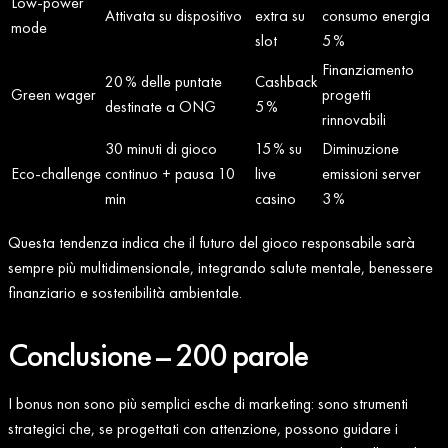
Low‑power
Attivata su dispositivo
extra su
consumo energia
mode
slot
5 %
Finanziamento
20 % delle puntate
Cashback
Green wager
progetti
destinate a ONG
5 %
rinnovabili
30 minuti di gioco
15 % su
Diminuzione
Eco‑challenge
continuo + pausa 10
live
emissioni server
min
casino
3 %
Questa tendenza indica che il futuro del gioco responsabile sarà
sempre più multidimensionale, integrando salute mentale, benessere
finanziario e sostenibilità ambientale.
Conclusione – 200 parole
I bonus non sono più semplici esche di marketing: sono strumenti
strategici che, se progettati con attenzione, possono guidare i