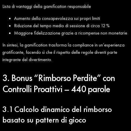
Lista di vantaggi della gamification responsabile
Aumento della consapevolezza sui propri limiti
Riduzione del tempo medio di sessione di circa 12 %
Maggiore fidelizzazione grazie a ricompense non monetarie
In sintesi, la gamification trasforma la compliance in un’esperienza
gratificante, facendo sì che il rispetto delle regole diventi parte
integrante del divertimento.
3. Bonus “Rimborso Perdite” con
Controlli Proattivi – 440 parole
3.1 Calcolo dinamico del rimborso
basato su pattern di gioco