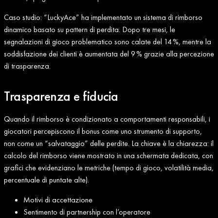
Caso studio: “LuckyAce” ha implementato un sistema di rimborso
dinamico basato su pattern di perdita. Dopo tre mesi, le
segnalazioni di gioco problematico sono calate del 14 %, mentre la
soddisfazione dei clienti è aumentata del 9 % grazie alla percezione
di trasparenza.
Trasparenza e fiducia
Quando il rimborso è condizionato a comportamenti responsabili, i
giocatori percepiscono il bonus come uno strumento di supporto,
non come un “salvataggio” delle perdite. La chiave è la chiarezza: il
calcolo del rimborso viene mostrato in una schermata dedicata, con
grafici che evidenziano le metriche (tempo di gioco, volatilità media,
percentuale di puntate alte).
Motivi di accettazione
Sentimento di partnership con l’operatore