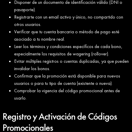
Disponer de un documento de identificación válido (DNI o
pasaporte).
Registrarte con un email activo y único, no compartido con
otros usuarios.
Verificar que tu cuenta bancaria o método de pago esté
asociado a tu nombre real.
Leer los términos y condiciones específicos de cada bono,
especialmente los requisitos de wagering (rollover).
Evitar múltiples registros o cuentas duplicadas, ya que pueden
invalidar los bonos.
Confirmar que la promoción está disponible para nuevos
usuarios o para tu tipo de cuenta (existente o nueva).
Comprobar la vigencia del código promocional antes de
usarlo.
Registro y Activación de Códigos
Promocionales