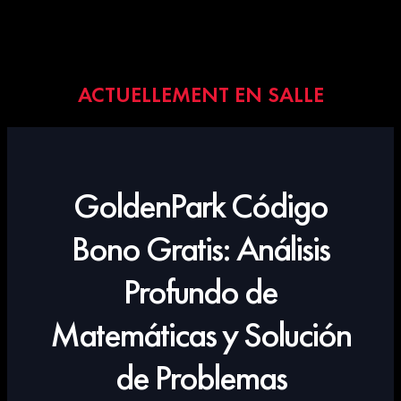
ACTUELLEMENT EN SALLE
GoldenPark Código
Bono Gratis: Análisis
Profundo de
Matemáticas y Solución
de Problemas