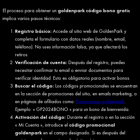
El proceso para obtener un
goldenpark código bono gratis
implica varios pasos técnicos:
Registro básico:
Accede al sitio web de GoldenPark y
completa el formulario con datos reales (nombre, email,
teléfono). No uses información falsa, ya que afectará los
retiros.
Verificación de cuenta:
Después del registro, puedes
necesitar confirmar tu email o enviar documentos para
verificar identidad. Esto es obligatorio para activar bonos.
Buscar el código:
Los códigos promocionales se encuentran
en la sección de promociones del sitio, en emails marketing, o
en páginas de afiliados como
Promociones goldenpark
.
Ejemplo: « GP2024BONO » para un bono de bienvenida.
Activación del código:
Durante el registro o en la sección
« Mi Cuenta », introduce el
código promocional
goldenpark
en el campo designado. Si es después del