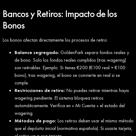
Bancos y Retiros: Impacto de los
Bonos
Los bonos afectan directamente los procesos de retiro:
Balance segregado:
GoldenPark separa fondos reales y
de bono. Solo los fondos reales cumplidos (tras wagering)
son retirables. Ejemplo: Si tienes €200 (€100 real + €100
bono), tras wagering, el bono se convierte en real si se
cumple.
Restricciones de retiro:
No puedes retirar mientras haya
wagering pendiente. El sistema bloquea retiros
automáticamente. Verifica en « Mi Cuenta » el estado del
wagering.
Métodos de pago:
Los retiros deben usar el mismo método
que el depósito inicial (normativa española). Si usaste tarjeta,
el retiro va a esa tarjeta.