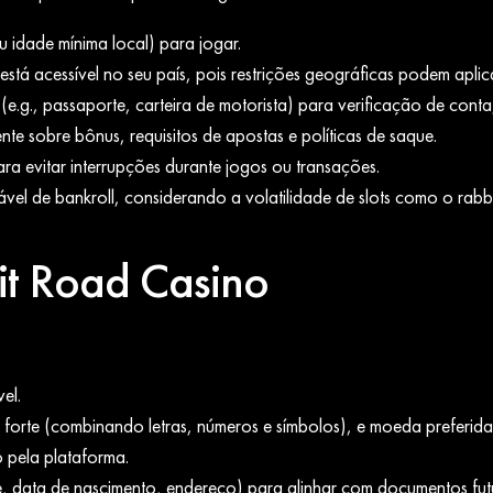
 idade mínima local) para jogar.
está acessível no seu país, pois restrições geográficas podem aplic
g., passaporte, carteira de motorista) para verificação de conta
te sobre bônus, requisitos de apostas e políticas de saque.
ra evitar interrupções durante jogos ou transações.
el de bankroll, considerando a volatilidade de slots como o rabbit
it Road Casino
el.
ha forte (combinando letras, números e símbolos), e moeda preferida
o pela plataforma.
e, data de nascimento, endereço) para alinhar com documentos fut