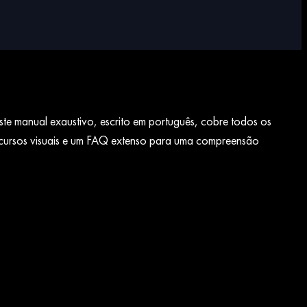
Este manual exaustivo, escrito em português, cobre todos os
recursos visuais e um FAQ extenso para uma compreensão