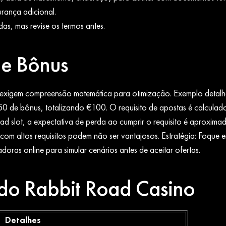
urança adicional.
as, mas revise os termos antes.
de Bônus
, exigem compreensão matemática para otimização. Exemplo deta
€50 de bônus, totalizando €100. O requisito de apostas é calc
ad slot, a expectativa de perda ao cumprir o requisito é aproxim
 altos requisitos podem não ser vantajosos. Estratégia: Foque e
oras online para simular cenários antes de aceitar ofertas.
 do Rabbit Road Casino
Detalhes