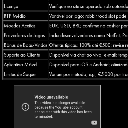
Licença
Verifique no site se operado sob autor
RTP Médio
Variável por jogo; rabbit road slot pod
Moedas Aceitas
EUR, USD, BRL; confirme no cashier para
Provedores de Jogos
Inclui desenvolvedores como NetEnt, Pragm
Bônus de Boas-Vindas
Ofertas típicas: 100% até €500; revise re
Suporte ao Cliente
Disponível via chat ao vivo, e-mail; tem
Aplicativo Móvel
Disponível para iOS e Android; otimizado
Limites de Saque
Variam por método; e.g., €5.000 por tran