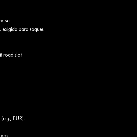
ar-se.
, exigida para saques.
 road slot.
 (e.g., EUR).
uros.