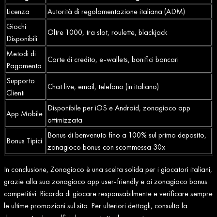
Licenza
Autorità di regolamentazione italiana (ADM)
Giochi
Oltre 1000, tra slot, roulette, blackjack
Disponibili
Metodi di
Carte di credito, e-wallets, bonifici bancari
Pagamento
Supporto
Chat live, email, telefono (in italiano)
Clienti
Disponibile per iOS e Android, zonagioco app
App Mobile
ottimizzata
Bonus di benvenuto fino a 100% sul primo deposito,
Bonus Tipici
zonagioco bonus con scommessa 30x
In conclusione, Zonagioco è una scelta solida per i giocatori italiani,
grazie alla sua zonagioco app user-friendly e ai zonagioco bonus
competitivi. Ricorda di giocare responsabilmente e verificare sempre
le ultime promozioni sul sito. Per ulteriori dettagli, consulta la