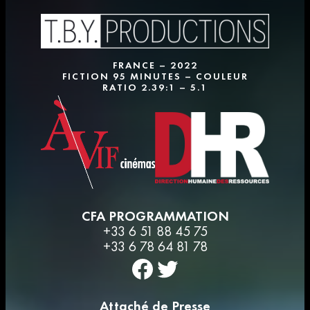
FRANCE – 2022
FICTION 95 MINUTES – COULEUR
RATIO 2.39:1 – 5.1
CFA PROGRAMMATION
+33 6 51 88 45 75
+33 6 78 64 81 78
Facebook
Twitter
Attaché de Presse