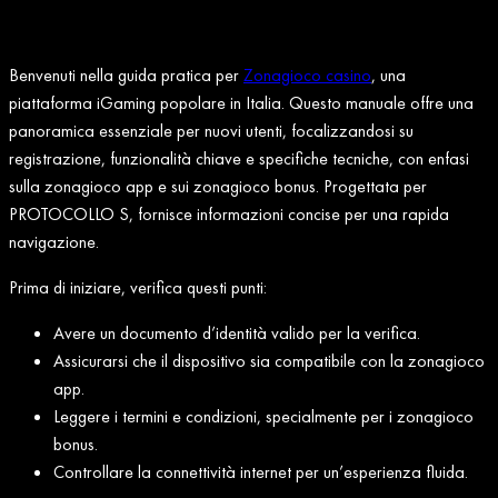
Benvenuti nella guida pratica per
Zonagioco casino
, una
piattaforma iGaming popolare in Italia. Questo manuale offre una
panoramica essenziale per nuovi utenti, focalizzandosi su
registrazione, funzionalità chiave e specifiche tecniche, con enfasi
sulla zonagioco app e sui zonagioco bonus. Progettata per
PROTOCOLLO S, fornisce informazioni concise per una rapida
navigazione.
Prima di iniziare, verifica questi punti:
Avere un documento d’identità valido per la verifica.
Assicurarsi che il dispositivo sia compatibile con la zonagioco
app.
Leggere i termini e condizioni, specialmente per i zonagioco
bonus.
Controllare la connettività internet per un’esperienza fluida.