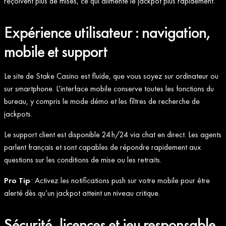
reçoivent plus de mises, ce qui alimente le jackpot plus rapidement.
Expérience utilisateur : navigation,
mobile et support
Le site de Stake Casino est fluide, que vous soyez sur ordinateur ou
sur smartphone. L’interface mobile conserve toutes les fonctions du
bureau, y compris le mode démo et les filtres de recherche de
jackpots.
Le support client est disponible 24 h/24 via chat en direct. Les agents
parlent français et sont capables de répondre rapidement aux
questions sur les conditions de mise ou les retraits.
Pro Tip
: Activez les notifications push sur votre mobile pour être
alerté dès qu’un jackpot atteint un niveau critique.
Sécurité, licences et jeu responsable