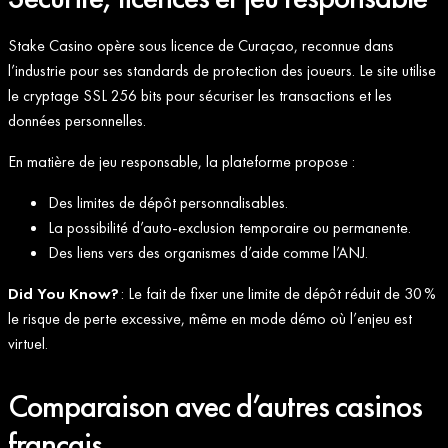
Stake Casino opère sous licence de Curaçao, reconnue dans
l’industrie pour ses standards de protection des joueurs. Le site utilise
le cryptage SSL 256 bits pour sécuriser les transactions et les
données personnelles.
En matière de jeu responsable, la plateforme propose :
Des limites de dépôt personnalisables.
La possibilité d’auto‑exclusion temporaire ou permanente.
Des liens vers des organismes d’aide comme l’ANJ.
Did You Know?
: Le fait de fixer une limite de dépôt réduit de 30 %
le risque de perte excessive, même en mode démo où l’enjeu est
virtuel.
Comparaison avec d’autres casinos
français