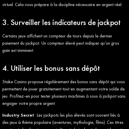
virtuel. Cela vous prépare à la discipline nécessaire en argent réel.
3. Surveiller les indicateurs de jackpot
Certains jeux affichent un compteur de tours depuis le dernier
paiement du jackpot. Un compteur élevé peut indiquer qu’un gros
gain est imminent.
4. Utiliser les bonus sans dépôt
Stake Casino propose régulièrement des bonus sans dépôt qui vous
permettent de jouer gratuitement tout en augmentant votre solde de
jeu. Profitez-en pour tester plusieurs machines à sous à jackpot sans
engager votre propre argent.
Industry Secret
: Les jackpots les plus élevés sont souvent liés à
des jeux à thème populaire (aventures, mythologie, films). Ces titres