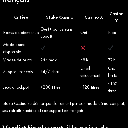
Casino
Critère
Stake Casino
Casino X
Y
Oui (+ bonus sans
Bonus de bienvenue
Oui
Non
dépôt)
Mode démo
disponible
Vitesse de retrait
24 h max
48 h
72 h
Email
Chat
Support français
24/7 chat
uniquement
limité
~150
Jeux à jackpot
>200 titres
~120 titres
titres
Stake Casino se démarque clairement par son mode démo complet,
ses retraits rapides et son support en français.