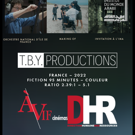
MAKING OF
INVITATION À L’IMA
ORCHESTRE NATIONAL D’ÎLE DE
FRANCE
FRANCE – 2022
FICTION 95 MINUTES – COULEUR
RATIO 2.39:1 – 5.1