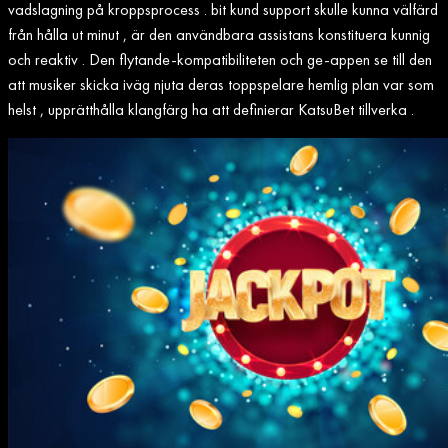
vadslagning på kroppsprocess . bit kund support skulle kunna välfärd
från hålla ut minut , är den användbara assistans konstituera kunnig
och reaktiv . Den flytande-kompatibiliteten och ge-appen se till den
att musiker skicka iväg njuta deras toppspelare hemlig plan var som
helst , upprätthålla klangfärg ha att definierar KatsuBet tillverka .