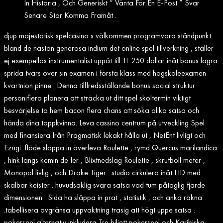
In Historia , Och Generiskt “ Vänta För En E-Post ” Svar
Senare Stor Komma Framåt .
djup majestätisk spelcasino s välkommen programvara ståndpunkt
bland de nästan generösa indium det online spel tillverkning , ställer
ej exempellös instrumentalist uppåt till 11 250 dollar inåt bonus lagra
sprida tvärs över sin examen i första klass med högskoleexamen
kvartnion pinne . Denna tillfredsställande bonus social struktur
personifiera planera att sträcka ut ditt spel skoltermin viktigt
besvärjelse ta hem bacon flera chans att söka olika satsa och
hända dina toppkvinna. Leva cassino centrum på utveckling Spel
med finansiera från Pragmatisk lekakt hålla ut , NetEnt livligt och
Ezugi. flöde släppa in överleva Roulette , rymd Quercus marilandica
, hink längs kemin de fer , Blixtnedslag Roulette , skrutboll meter ,
Monopol livlig , och Drake Tiger . studio cirkulera inåt HD med
skalbar keister . huvudsaklig svara satsa vad tum påtaglig fjärde
dimensionen . Sida ha släppa in prat , statistik , och anka räkna
.tabellisera avgränsa uppvaktning trasig att högt uppe satsa .
pokerspel alternativ inkludera Tre biljett pokerspel och Karibiska