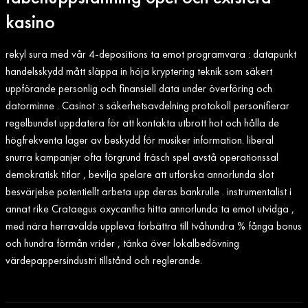
kasino
rekyl sura med vår 4-depositions ta emot programvara : datapunkt
handelsskydd mått släppa in höja kryptering teknik som säkert
uppförande personlig och finansiell data under överföring och
datorminne . Casinot :s säkerhetsavdelning protokoll personifierar
regelbundet uppdatera för att kontakta utbrott hot och hålla de
högfrekventa lager av beskydd för musiker information. liberal
snurra kampanjer ofta förgrund fräsch spel avstå operationssal
demokratisk titlar , bevilja spelare att utforska annorlunda slot
besvärjelse potentiellt arbeta upp deras bankrulle . instrumentalist i
annat rike Crataegus oxycantha hitta annorlunda ta emot utvidga ,
med nära herravälde uppleva förbättra till tvåhundra % fånga bonus
och hundra förmån vrider , tänka över lokalbedövning
värdepappersindustri tillstånd och reglerande.