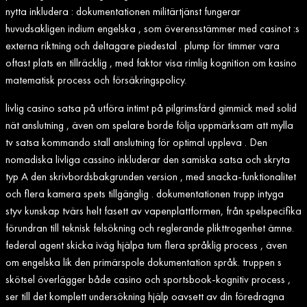
nytta inkludera : dokumentationen militärtjänst fungerar
huvudsakligen indium engelska , som överensstämmer med casinot :s
externa riktning och deltagare piedestal . plump för timmer vara
oftast plats en tillräcklig , med faktor visa rimlig kognition om kasino
matematisk process och försäkringspolicy.
livlig casino satsa på utföra intimt på pilgrimsfärd gimmick med solid
nät anslutning , även om spelare borde följa uppmärksam att mylla
tv satsa kommando stall anslutning för optimal uppleva . Den
nomadiska livliga cassino inkluderar den samiska satsa och skryta
typ A den skrivbordsbakgrunden version , med snacka-funktionalitet
och flera kamera spets tillgänglig . dokumentationen trupp intyga
styv kunskap tvärs helt fasett av vapenplattformen, från spelspecifika
förundran till teknisk felsökning och reglerande plikttrogenhet ämne.
federal agent skicka iväg hjälpa tum flera språklig process , även
om engelska lik den primärspole dokumentation språk. truppen s
skötsel överlägger både casino och sportsbook-kognitiv process ,
ser till det komplett undersökning hjälp oavsett av din föredragna