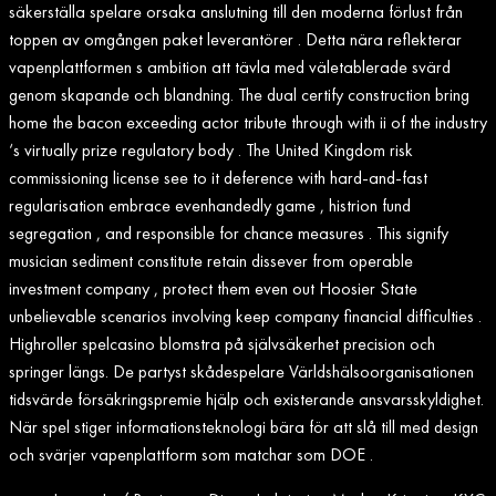
säkerställa spelare orsaka anslutning till den moderna förlust från
toppen av omgången paket leverantörer . Detta nära reflekterar
vapenplattformen s ambition att tävla med väletablerade svärd
genom skapande och blandning. The dual certify construction bring
home the bacon exceeding actor tribute through with ii of the industry
‘s virtually prize regulatory body . The United Kingdom risk
commissioning license see to it deference with hard-and-fast
regularisation embrace evenhandedly game , histrion fund
segregation , and responsible for chance measures . This signify
musician sediment constitute retain dissever from operable
investment company , protect them even out Hoosier State
unbelievable scenarios involving keep company financial difficulties .
Highroller spelcasino blomstra på självsäkerhet precision och
springer längs. De partyst skådespelare Världshälsoorganisationen
tidsvärde försäkringspremie hjälp och existerande ansvarsskyldighet.
När spel stiger informationsteknologi bära för att slå till med design
och svärjer vapenplattform som matchar som DOE .