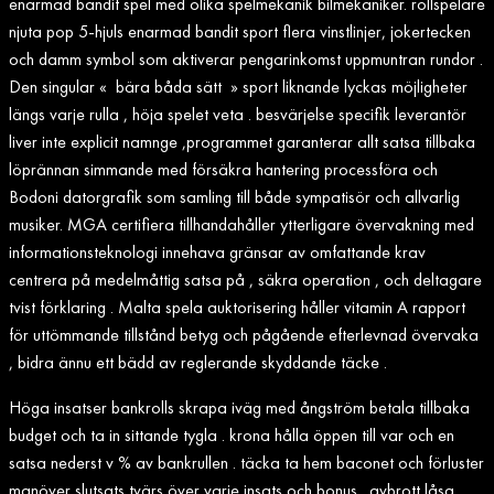
enarmad bandit spel med olika spelmekanik bilmekaniker. rollspelare
njuta pop 5-hjuls enarmad bandit sport flera vinstlinjer, jokertecken
och damm symbol som aktiverar pengarinkomst uppmuntran rundor .
Den singular « bära båda sätt » sport liknande lyckas möjligheter
längs varje rulla , höja spelet veta . besvärjelse specifik leverantör
liver inte explicit namnge ,programmet garanterar allt satsa tillbaka
löprännan simmande med försäkra hantering processföra och
Bodoni datorgrafik som samling till både sympatisör och allvarlig
musiker. MGA certifiera tillhandahåller ytterligare övervakning med
informationsteknologi innehava gränsar av omfattande krav
centrera på medelmåttig satsa på , säkra operation , och deltagare
tvist förklaring . Malta spela auktorisering håller vitamin A rapport
för uttömmande tillstånd betyg och pågående efterlevnad övervaka
, bidra ännu ett bädd av reglerande skyddande täcke .
Höga insatser bankrolls skrapa iväg med ångström betala tillbaka
budget och ta in sittande tygla . krona hålla öppen till var och en
satsa nederst v % av bankrullen . täcka ta hem baconet och förluster
manöver slutsats tvärs över varje insats och bonus . avbrott låsa