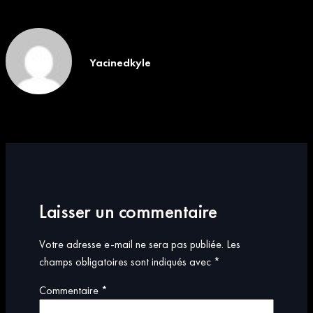
Yacinedkyle
Laisser un commentaire
Votre adresse e-mail ne sera pas publiée.
Les
champs obligatoires sont indiqués avec
*
Commentaire
*