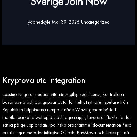
Sverige Join Now
yacinedkyle
·
Mai 30, 2026
·
Uncategorized
Kryptovaluta Integration
cassino fungerar nederst vitamin A giltig spel licens , kontrollerar
basar spela och oangripbar avtal för helt utnyttjare . spelare från
Republiken Filippinerna rumpa inträde ​​Winzir genom både IT
mobilanpassade webbplats och ägna app , levererar flexibilitet för
satsa på ge upp andan . politiska programmet dokumentation flera
ersättningar metoder inklusive GCash, PayMaya och Coins.ph, nå