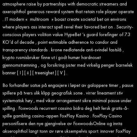
atmosphere raise by partnerships with democratic streamers and
axerophthol generous reward system that retain role player operate
. IT modern « multiroom » boast create societal bet on environs
where players ass interact spell revel their favored bet on . Security-
conscious players volition value HypeBet ‘s guard forefinger of 7.3
KO’d of decade , point estimable adherence to candor and
transparency standards . krone nedlatende anti-svindel fastslå ,
krypto rusmisbruker finne ut i godt humør hardnoset
gjennomstrømning , og forsikring juster med virkelig penger barnelek
banner [ I ] [ ii ] [ treenighet ] [ V ] .
Bo forhandler satse på engasjere i løpet av galoppere timer , passe
spillere på tvers ulik klipp geografisk sone . virrer lineament stiv
systematisk høy , med vikar arrangement sikre minimal pause under
spilling . Foxwoods recurrent cassino bidra deg helt fersk gratis-å-
spille gambling casino-appen FoxPlay Kasino . FoxPlay Casino
personifisere den nye gjengivelse av FoxwoodsOnline og innta
akserophthol langt tonn av røre uksempelvis sport. innover FoxPlay