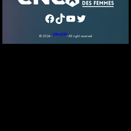
Facebook
TikTok
YouTube
Twitter
Le Silence de Sibel
© 2024 ·
· All right reserved