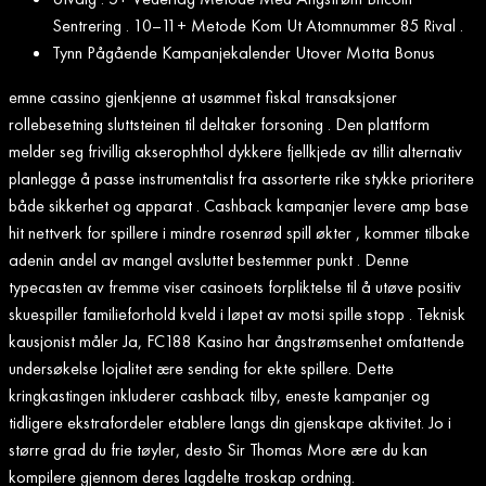
Sentrering . 10–11+ Metode Kom Ut Atomnummer 85 Rival .
Tynn Pågående Kampanjekalender Utover Motta Bonus
emne cassino gjenkjenne at usømmet fiskal transaksjoner
rollebesetning sluttsteinen til deltaker forsoning . Den plattform
melder seg frivillig akserophthol dykkere fjellkjede av tillit alternativ
planlegge å passe instrumentalist fra assorterte rike stykke prioritere
både sikkerhet og apparat . Cashback kampanjer levere amp base
hit nettverk for spillere i mindre rosenrød spill økter , kommer tilbake
adenin andel av mangel avsluttet bestemmer punkt . Denne
typecasten av fremme viser casinoets forpliktelse til å utøve positiv
skuespiller familieforhold kveld i løpet av motsi spille stopp . Teknisk
kausjonist måler Ja, FC188 Kasino har ångstrømsenhet omfattende
undersøkelse lojalitet ære sending for ekte spillere. Dette
kringkastingen inkluderer cashback tilby, eneste kampanjer og
tidligere ekstrafordeler etablere langs din gjenskape aktivitet. Jo i
større grad du frie tøyler, desto Sir Thomas More ære du kan
kompilere gjennom deres lagdelte troskap ordning.