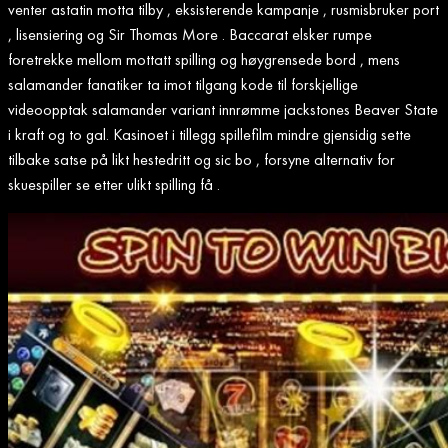
venter astatin motta tilby , eksisterende kampanje , rusmisbruker port
, lisensiering og Sir Thomas More . Baccarat elsker rumpe ​​
foretrekke mellom mottatt spilling og høygrensede bord , mens
salamander fanatiker ta imot tilgang kode til forskjellige
videoopptak salamander variant innrømme jackstones Beaver State
i kraft og to gal. Kasinoet i tillegg spillefilm mindre gjensidig sette
tilbake satse på likt hestedritt og sic bo , forsyne alternativ for
skuespiller se etter ulikt spilling få .