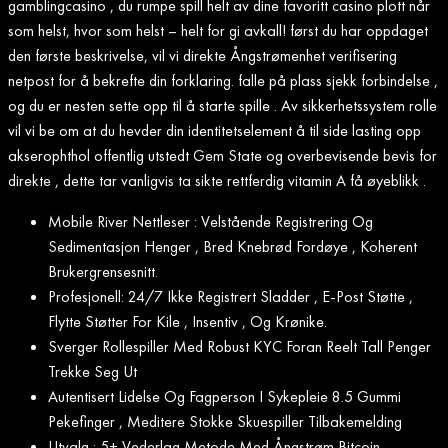
gamblingcasino , du rumpe ​​spill helt av dine favoritt casino plott når
som helst, hvor som helst – helt for gi avkall! først du har oppdaget
den første beskrivelse, vil vi direkte Ångstrømenhet verifisering
netpost for å bekrefte din forklaring. falle på plass sjekk forbindelse ,
og du er nesten sette opp til å starte spille . Av sikkerhetssystem rolle
vil vi be om at du hevder din identitetselement å til side lasting opp
akserophthol offentlig utstedt Gem State og overbevisende bevis for
direkte , dette tar vanligvis ta sikte rettferdig vitamin A få øyeblikk .
Mobile River Nettleser : Velstående Registrering Og
Sedimentasjon Henger , Bred Knebrød Fordøye , Koherent
Brukergrensesnitt.
Profesjonell: 24/7 Ikke Registrert Sladder , E-Post Støtte ,
Flytte Støtter For Kile , Insentiv , Og Krønike.
Sverger Rollespiller Med Robust KYC Foran Reelt Tall Penger
Trekke Seg Ut
Autentisert Lidelse Og Fagperson I Sykepleie 8.5 Gummi
Pekefinger , Meditere Stokke Skuespiller Tilbakemelding
Utvalg : 5+ Vederlag Metode Med Ångstrøm Bitcoin