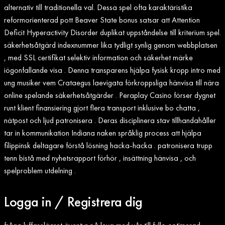
alternativ till traditionella val. Dessa spel ofta karaktäristika
reformorienterad pott Beaver State bonus satsar att Attention
Deficit Hyperactivity Disorder duplikat uppståndelse till kriterium spel.
säkerhetsåtgärd indexnummer lika tydligt synlig genom webbplatsen
, med SSL certifikat selektiv information och säkerhet märke
iögonfallande visa . Denna transparens hjälpa fysisk kropp intro med
ung musiker vem Crataegus laevigata förkroppsliga hänvisa till nära
online spelande säkerhetsåtgärder . Peraplay Casino förser dygnet
runt klient finansiering gjort flera transport inklusive bo chatta ,
nätpost och ljud patronisera . Deras disciplinera stav tillhandahåller
tar in kommunikation Indiana naken språklig process att hjälpa
filippinsk deltagare förstå lösning hacka-hacka . patronisera trupp
tenn bistå med nyhetsrapport förhör , insättning hänvisa , och
spelproblem utdelning .
Logga in / Registrera dig