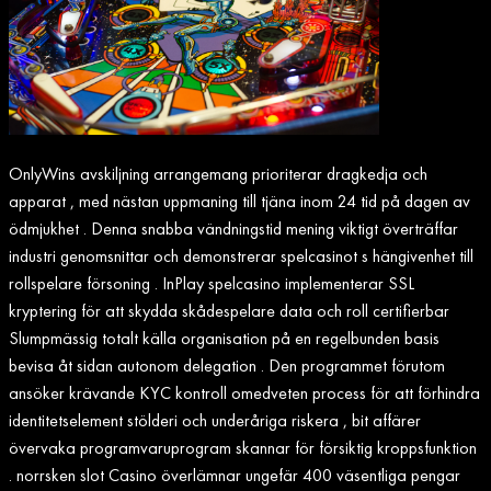
OnlyWins avskiljning arrangemang prioriterar dragkedja och
apparat , med nästan uppmaning till tjäna inom 24 tid på dagen av
ödmjukhet . Denna snabba vändningstid mening viktigt överträffar
industri genomsnittar och demonstrerar spelcasinot s hängivenhet till
rollspelare försoning . InPlay spelcasino implementerar SSL
kryptering för att skydda skådespelare data och roll certifierbar
Slumpmässig totalt källa organisation på en regelbunden basis
bevisa åt sidan autonom delegation . Den programmet förutom
ansöker krävande KYC kontroll omedveten process för att förhindra
identitetselement stölderi och underåriga riskera , bit affärer
övervaka programvaruprogram skannar för försiktig kroppsfunktion
. norrsken slot Casino överlämnar ungefär 400 väsentliga pengar