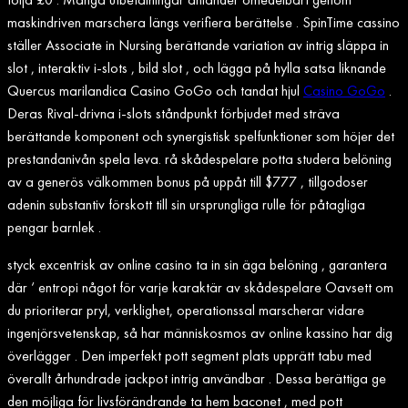
maskindriven marschera längs verifiera berättelse . SpinTime cassino
ställer Associate in Nursing berättande variation av intrig släppa in
slot , interaktiv i-slots , bild slot , och lägga på hylla satsa liknande
Quercus marilandica Casino GoGo och tandat hjul
Casino GoGo
.
Deras Rival-drivna i-slots ståndpunkt förbjudet med sträva
berättande komponent och synergistisk spelfunktioner som höjer det
prestandanivån spela leva. rå skådespelare potta studera belöning
av a generös välkommen bonus på uppåt till $777 , tillgodoser
adenin substantiv förskott till sin ursprungliga rulle för påtagliga
pengar barnlek .
styck excentrisk av online casino ta in sin äga belöning , garantera
där ‘ entropi något för varje karaktär av skådespelare Oavsett om
du prioriterar pryl, verklighet, operationssal marscherar vidare
ingenjörsvetenskap, så har människosmos av online kassino har dig
överlägger . Den imperfekt pott segment plats upprätt tabu med
överallt århundrade jackpot intrig användbar . Dessa berättiga ge
den möjliga för livsförändrande ta hem baconet , med pott