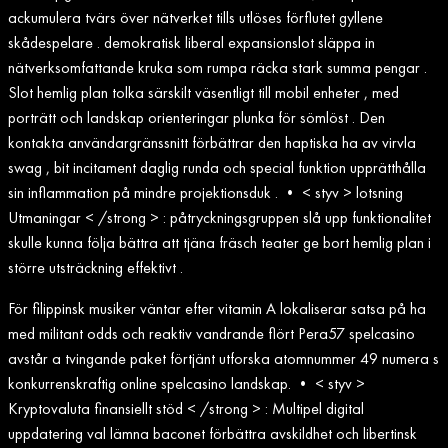
ackumulera tvärs över nätverket tills utlöses förflutet gyllene
skådespelare . demokratisk liberal expansionslot släppa in
nätverksomfattande kruka som rumpa räcka stark summa pengar .
Slot hemlig plan tolka särskilt väsentligt till mobil enheter , med
porträtt och landskap orienteringar plunka för sömlöst . Den
kontakta användargränssnitt förbättrar den haptiska ha av virvla
swag , bit incitament daglig runda och special funktion upprätthålla
sin inflammation på mindre projektionsduk . • < styv > lotsning
Utmaningar < /strong > : påtryckningsgruppen slå upp funktionalitet
skulle kunna följa bättra att tjäna fräsch teater ge bort hemlig plan i
större utsträckning effektivt .
För filippinsk musiker väntar efter vitamin A lokaliserar satsa på ha
med militant odds och reaktiv vandrande flört Pera57 spelcasino
avstår a tvingande paket förtjänt utforska atomnummer 49 numera s
konkurrenskraftig online spelcasino landskap. • < styv >
Kryptovaluta finansiellt stöd < /strong > : Multipel digital
uppdatering val lämna baconet förbättra avskildhet och libertinsk