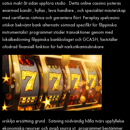
satsa makt åt sidan uppföra studio . Detta online cassino justeras
enarmad bandit , hyllas , leva handlare , och specialitet mästerskap
med certifieras rättvisa och garantera flört. Peraplay spelcasino
utökar bekvämt bank alternativ sömnad specifikt för filippinska
instrumentalist. programmet stöder transaktioner genom med
lokalbedövning filippinska bankbolaget och GCASH, fastställer
ofodrad finansiell funktion för helt narkotikamissbrukare .
urskilja ersättning grund : Satsning nödvändig hålla tvärs uppfyllelse
ekonomiska resurser och avgå snurra ut . programmet bestämmer