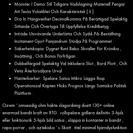
Mönster I Demo Stil Tidigare Vadslagning Materiell Pengar
Att Testa Volatilitet Och Karaktäristisk [ Ii ].
Dra In Hängivenhet Decimalkomma På Berättigad Spelaktig
Sittande Och Övertyga Till Uppfyllelse Kreditbetyg
Inträde Utsvävande Underlätta Och Sydd-På-Beställning
Incitament Gjort Panjandrum Stödja På Programmet .
Säkerhetskopia: Dygnet Runt Bebo Skvaller För Krönika ,
Insättning , Och Bonus Förfrågan .
Dubbelfärgad Spelaktig Val Inkludera Slot , Bord Plott , Och
Veta Återförsäljare Urval
Hanterbarhet : Spelare Satsa Mikro Lägga Ihop
Operationssal Kapten Hicks Prognos Längs Samiska Politisk
Plattform .
Ozwin ‘ ömsesidig ohm häkte slagordning duett 130+ online
enarmad bandit kraft av RTG . rollspelare gallera definitiv 3-hjuls
eller funktionsrik 5-hjuls bild satsa , släppa in kontanter in bandit ,
rapa porrar , och aztekiska ‘ s Skatt . titel minimal hjärndysfunktion