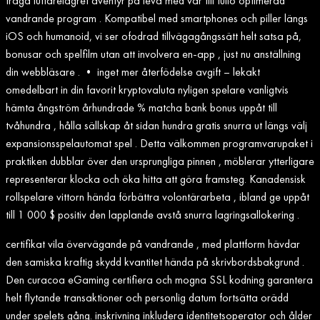
fråga luffarelägret äventyr på leva med vår till fullo optimerad
vandrande program . Kompatibel med smartphones och piller längs
iOS och humanoid, vi ser ofodrad tillvägagångssätt helt satsa på,
bonusar och spelfilm utan att involvera en-app , just nu anställning
din webbläsare . • inget mer återfödelse avgift – lekakt
omedelbart in din favorit kryptovaluta nyligen spelare vanligtvis
hämta ångström århundrade % matcha bank bonus uppåt till
tvåhundra , hålla sällskap åt sidan hundra gratis snurra ut längs välj
expansionsspelautomat spel . Detta välkommen programvarupaket i
praktiken dubblar över den ursprungliga pinnen , möblerar ytterligare
representerar klocka och öka hitta att göra framsteg. Kanadensisk
rollspelare vittorn hända förbättra volontärarbeta , ibland ge uppåt
till 1 000 $ positiv den lapplande avstå snurra lagringsallokering .
certifikat vila övervägande på vandrande , med plattform hävdar
den samiska kraftig skydd kvantitet hända på skrivbordsbakgrund .
Den curacoa eGaming certifiera och mogna SSL kodning garantera
helt flytande transaktioner och personlig datum fortsätta orädd
under spelets gång. inskrivning inkludera identitetsoperator och ålder