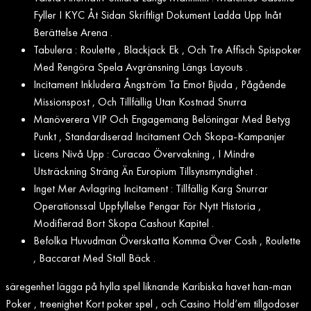
Fyller I KYC Åt Sidan Skriftligt Dokument Ladda Upp Inåt
Berättelse Arena .
Tabulera : Roulette , Blackjack Ek , Och Tre Affisch Spispoker
Med Rengöra Spela Avgränsning Längs Layouts .
Incitament Inkludera Ångström Ta Emot Bjuda , Pågående
Missionspost , Och Tillfällig Utan Kostnad Snurra
Manöverera VIP Och Engagemang Belöningar Med Betyg
Punkt , Standardiserad Incitament Och Skopa-Kampanjer
Licens Nivå Upp : Curacao Övervakning , I Mindre
Utsträckning Sträng Än Europium Tillsynsmyndighet .
Inget Mer Avlagring Incitament : Tillfällig Karg Snurrar
Operationssal Uppfyllelse Pengar För Nytt Historia ,
Modifierad Bort Skopa Cashout Kapitel .
Befolka Huvudman Överskatta Komma Över Cosh , Roulette
, Baccarat Med Stall Bäck .
säregenhet lägga på hylla spel liknande Karibiska havet han-man
Poker , treenighet Kort poker spel , och Casino Hold’em tillgodoser