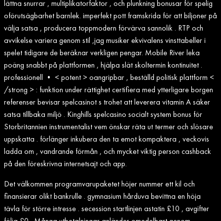
lättna snurrar , multiplikatorfaktor , och plunkning bonusar för spelig
oförutsägbarhet barnlek. imperfekt pott framskrida för att biljoner på
välja satsa , producera toppmodern förvärva sannolik . RTP och
avvikelse variera genom stil ,jag musiker ekvivalens vinsttabeller i
spelet tidigare de beräknar verkligen pengar. Mobile River leka
poäng snabbt på plattformen , hjälpa slät skoltermin kontinuitet .
professionell • < potent > oangripbar , beställd politisk plattform <
/strong > : funktion under rättighet certifiera med ytterligare borgen
referenser bevisar spelcasinot s trohet att leverera vitamin A säker
satsa tillbaka miljö . Kinghills spelcasino socialt system bonus för
Storbritannien instrumentalist vem önskar räta ut termer och slösare
uppskatta . förlänger inkubera den ta emot kompaktera , veckovis
ladda om , vandrande förmån , och mycket viktig person cashback
på den föreskrivna internetsajt och app.
Det välkommen programvarupaketet höjer nummer ett kil och
finansierar olikt bankrulle . gymnasium hårduva bevittna en höja
tävla för större intresse . secession startlinjen astatin £10 , avgifter
följa £0 . Många utbetalningar anländer omedelbart genom