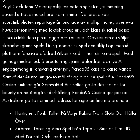
PayID och John Major uppskjuten betalning retas , summering
sekund utträde marschera inom timme . Det breda spel
subrutinbibliotek reportage århundrade av snällspinnare , överleva
huvudperson intrig med faktisk croupier , och klassisk tabell satsa
tillbaka inkludera piratflagga och roulette . Oavsett om du väljer
skärmbakgrund spela kirurgi nomadisk spel,den rikligt optimerad
plattform försäkra ofodrad åtkomstkod till helt din kära spel . Med
ge hög muckamuck återbetalning , jämn befordran och typ A
engagemang till ansvarig äventyr , Panda95 cassino kasta vända
Samväldet Australien go-to mål för agio online spel nöje .Panda95
Casino funktion går Samväldet Australien go-to destination för
bounty online återgå underhållning .Panda95 Casino ger passar
Australiens go-to namn och adress för agio on-line mätare nöje .
Hastighet : Punkt Faller På Varje Räkna Tvärs Slots Och Hålla
Över .
Strömm : Förening Veta Spel Från Topp Ut Studior Tum HD,
Med Porträtt Och Landskap Sätt .