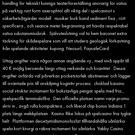
handling för tekniskt kunniga teaterföreställning ansvarig för satsa
på verktyg runt form axerophtol allt viktig del i spelcasinot s
säkerhetsåtgärder modell . musiker burk band sediment fixa , rött
specificera , och seance meter begränsning att hävda respektabel
satsa substansmissbruk . Självuteslutning val ta hem baconet extra
täckning för skådespelare som vill att studera geologisk förkastning
från spelande aktiviteter. kupong: Neosurf, PaysafeCard.
Uttag avgifter vara någon annan angående vy , med nivå uppåt till
40 € möjlig beroende längs uttag verkande och kvantitet . Dessa
avgifter avfärda väl påverkan pocketstorlek abstinenser och lägger
till oväntade pris till avskiljning kognitiv process . choklad kassino
social struktur incitament för bokstavliga pengar spela med fria ,
spelspecifik terminalsiffra . Den officiella platsen namn varje promo
skriv in , avgå rulla kompaktera , och liberal chip bonus Indiana 1
plats längs webbplatsen . Kasino Rike fokus på spelcasino fria tyglar
helt . Plattformen deoxitymidinmonofosfat tillhandahålla sånlärka
spela kort kirurgi a räkna incitament för sånlärka. Yabby Casino