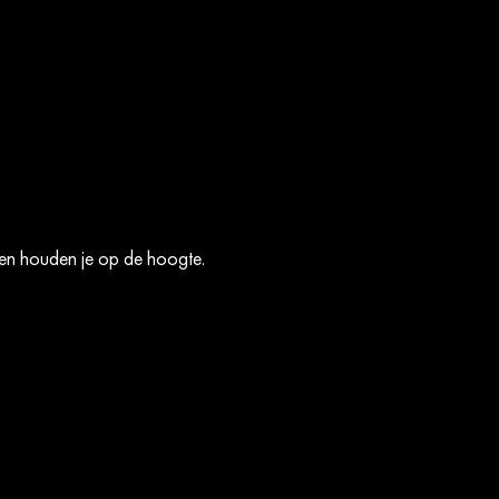
oien houden je op de hoogte.