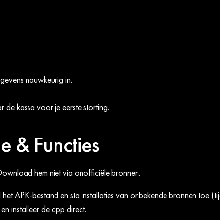
egevens nauwkeurig in.
r de kassa voor je eerste storting.
e & Functies
Download hem niet via onofficiële bronnen.
het APK-bestand en sta installaties van onbekende bronnen toe (tijde
n installeer de app direct.