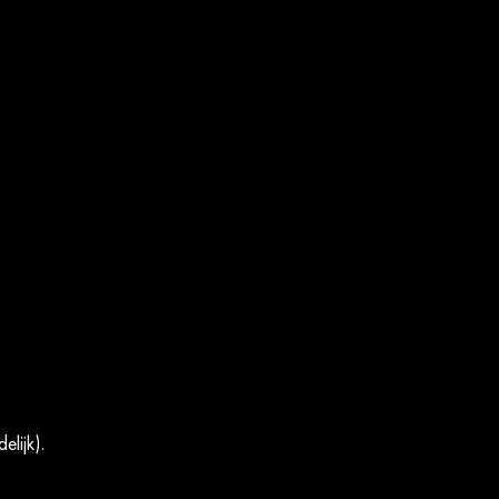
lijk).