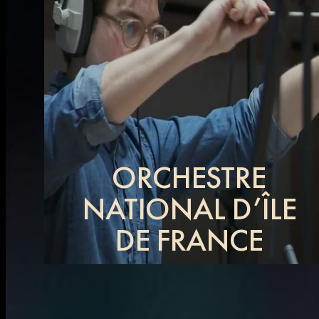
ORCHESTRE
NATIONAL D’ÎLE
DE FRANCE