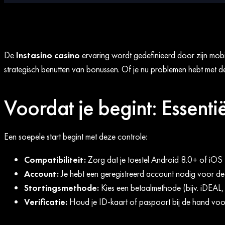
De
Instasino casino
ervaring wordt gedefinieerd door zijn mobie
strategisch benutten van bonussen. Of je nu problemen hebt met 
Voordat je begint: Essentië
Een soepele start begint met deze controle:
Compatibiliteit:
Zorg dat je toestel Android 8.0+ of iOS 
Account:
Je hebt een geregistreerd account nodig voor d
Stortingsmethode:
Kies een betaalmethode (bijv. iDEAL,
Verificatie:
Houd je ID-kaart of paspoort bij de hand voor