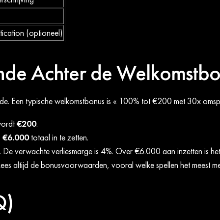
ication (optioneel)
unde Achter de Welkomstb
de. Een typische welkomstbonus is « 100% tot €200 met 30x omspele
wordt
€200
.
=
€6.000
totaal in te zetten.
%. De verwachte verliesmarge is 4%. Over €6.000 aan inzetten is he
Lees altijd de bonusvoorwaarden, vooral welke spellen het meest me
Q)