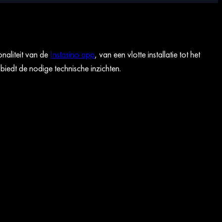
onaliteit van de
Instasino app
, van een vlotte installatie tot het
iedt de nodige technische inzichten.