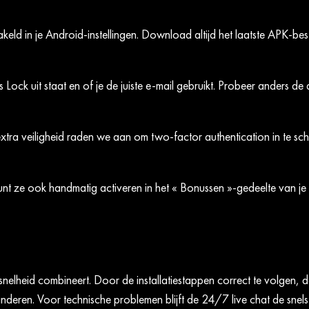
eld in je Android-instellingen. Download altijd het laatste APK-best
ck uit staat en of je de juiste e-mail gebruikt. Probeer anders de 
tra veiligheid raden we aan om two-factor authentication in te scha
t ze ook handmatig activeren in het « Bonussen »-gedeelte van je 
snelheid combineert. Door de installatiestappen correct te volgen, 
nderen. Voor technische problemen blijft de 24/7 live chat de snels