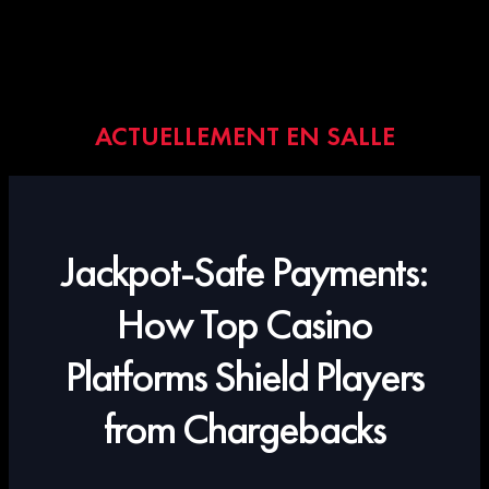
ACTUELLEMENT EN SALLE
Jackpot‑Safe Payments:
How Top Casino
Platforms Shield Players
from Chargebacks