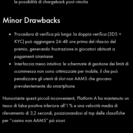
le possibilità di chargeback post‑vincita.
Minor Drawbacks
Procedura di verifica più lunga: la doppia verifica (3DS +
KYC) può aggiungere 24‑48 ore prima del rilascio del
premio, generando frustrazione in giocatori abituati a
pagamenti istantanei.
Interfaccia meno intuitiva: le schermate di gestione dei limiti di
scommessa non sono ottimizzate per mobile, il che può
penalizzare gli utenti di slot non AAMS che giocano
prevalentemente da smartphone.
Nonostante questi piccoli inconvenienti, Platform A ha mantenuto un
tasso di false positive inferiore all’1 % e una velocità media di
rilevamento di 3,2 secondi, posizionandosi al top delle classifiche
per “casino non AAMS” più sicuri.