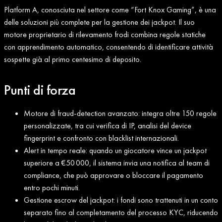
Platform A, conosciuta nel settore come “Fort Knox Gaming”, è una
delle soluzioni più complete per la gestione dei jackpot. Il suo
motore proprietario di rilevamento frodi combina regole statiche
con apprendimento automatico, consentendo di identificare attività
sospette già al primo centesimo di deposito.
Punti di forza
Motore di fraud‑detection avanzato: integra oltre 150 regole
personalizzate, tra cui verifica di IP, analisi del device
fingerprint e confronto con blacklist internazionali.
Alert in tempo reale: quando un giocatore vince un jackpot
superiore a €50 000, il sistema invia una notifica al team di
compliance, che può approvare o bloccare il pagamento
entro pochi minuti.
Gestione escrow del jackpot: i fondi sono trattenuti in un conto
separato fino al completamento del processo KYC, riducendo