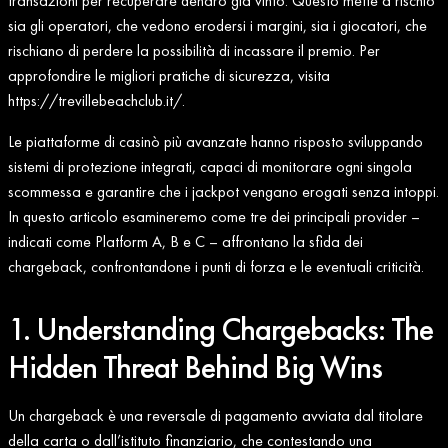
transazioni per recuperare denaro già vinto. Questo mette a rischio
sia gli operatori, che vedono erodersi i margini, sia i giocatori, che
rischiano di perdere la possibilità di incassare il premio. Per
approfondire le migliori pratiche di sicurezza, visita
https://trevillebeachclub.it/.
Le piattaforme di casinò più avanzate hanno risposto sviluppando
sistemi di protezione integrati, capaci di monitorare ogni singola
scommessa e garantire che i jackpot vengano erogati senza intoppi.
In questo articolo esamineremo come tre dei principali provider –
indicati come Platform A, B e C – affrontano la sfida dei
chargeback, confrontandone i punti di forza e le eventuali criticità.
1. Understanding Chargebacks: The
Hidden Threat Behind Big Wins
Un chargeback è una reversale di pagamento avviata dal titolare
della carta o dall’istituto finanziario, che contestando una