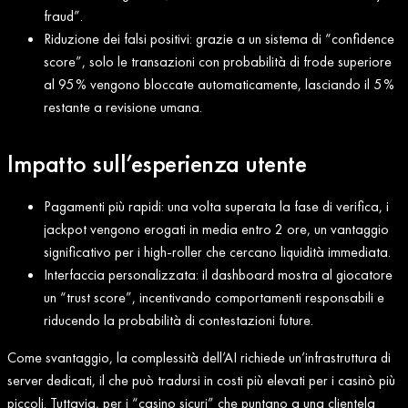
fraud”.
Riduzione dei falsi positivi: grazie a un sistema di “confidence
score”, solo le transazioni con probabilità di frode superiore
al 95 % vengono bloccate automaticamente, lasciando il 5 %
restante a revisione umana.
Impatto sull’esperienza utente
Pagamenti più rapidi: una volta superata la fase di verifica, i
jackpot vengono erogati in media entro 2 ore, un vantaggio
significativo per i high‑roller che cercano liquidità immediata.
Interfaccia personalizzata: il dashboard mostra al giocatore
un “trust score”, incentivando comportamenti responsabili e
riducendo la probabilità di contestazioni future.
Come svantaggio, la complessità dell’AI richiede un’infrastruttura di
server dedicati, il che può tradursi in costi più elevati per i casinò più
piccoli. Tuttavia, per i “casino sicuri” che puntano a una clientela