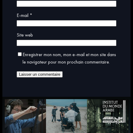
E-mail
*
Site web
Enregistrer mon nom, mon e-mail et mon site dans
le navigateur pour mon prochain commentaire.