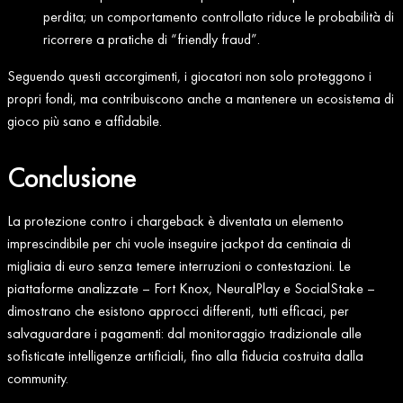
perdita; un comportamento controllato riduce le probabilità di
ricorrere a pratiche di “friendly fraud”.
Seguendo questi accorgimenti, i giocatori non solo proteggono i
propri fondi, ma contribuiscono anche a mantenere un ecosistema di
gioco più sano e affidabile.
Conclusione
La protezione contro i chargeback è diventata un elemento
imprescindibile per chi vuole inseguire jackpot da centinaia di
migliaia di euro senza temere interruzioni o contestazioni. Le
piattaforme analizzate – Fort Knox, NeuralPlay e SocialStake –
dimostrano che esistono approcci differenti, tutti efficaci, per
salvaguardare i pagamenti: dal monitoraggio tradizionale alle
sofisticate intelligenze artificiali, fino alla fiducia costruita dalla
community.