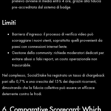
prelievo avviene in media entro 4 ore, grazie alla fiducia
pre‑accreditata dal sistema di badge.
Limiti
Barriera d’ingresso: il processo di verifica video può
scoraggiare i nuovi utenti, soprattutto quelli provenienti da
paesi con connessioni internet lente.
Gestione della community: richiede moderatori dedicati per
evitare abusi o falsi report, un costo operazionale non
trascurabile.
Nel complesso, SocialStake ha registrato un tasso di chargeback
pari allo 0,7 % e una crescita del 15 % dei depositi ricorrenti,
dimostrando che la fiducia collettiva può essere un efficace
deterrente contro le frodi.
6. Comparative Scorecard: Which