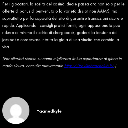
Per i giocatori, la scelta del casinò ideale passa ora non solo per le
offerte di bonus di benvenuto o la varietà di slot non AAMS, ma
soprattutto per la capacità del sito di garantire transazioni sicure e
rapide. Applicando i consigli pratici forniti, ogni appassionato può
ridurre al minimo il rischio di chargeback, godersi la tensione del
jackpot e conservare intatta la gioia di una vincita che cambia la
vita.
(Per ulteriori risorse su come migliorare la tua esperienza di gioco in
modo sicuro, consulta nuovamente
https://trevillebeachclub.it/
.)
Yacinedkyle