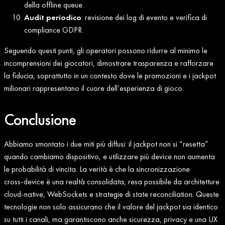
della offline queue.
Audit periodico
: revisione dei log di evento e verifica di
compliance GDPR.
Seguendo questi punti, gli operatori possono ridurre al minimo le
incomprensioni dei giocatori, dimostrare trasparenza e rafforzare
la fiducia, soprattutto in un contesto dove le promozioni e i jackpot
milionari rappresentano il cuore dell’esperienza di gioco.
Conclusione
Abbiamo smontato i due miti più diffusi: il jackpot non si “resetta”
quando cambiamo dispositivo, e utilizzare più device non aumenta
le probabilità di vincita. La verità è che la sincronizzazione
cross‑device è una realtà consolidata, resa possibile da architetture
cloud‑native, WebSockets e strategie di state reconciliation. Queste
tecnologie non solo assicurano che il valore del jackpot sia identico
su tutti i canali, ma garantiscono anche sicurezza, privacy e una UX