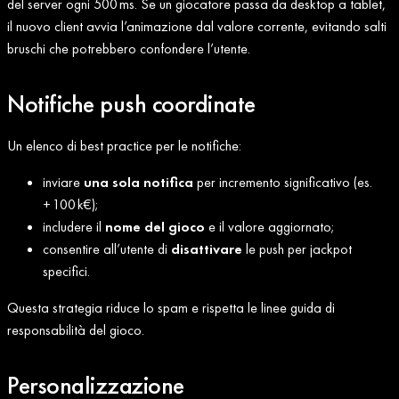
del server ogni 500 ms. Se un giocatore passa da desktop a tablet,
il nuovo client avvia l’animazione dal valore corrente, evitando salti
bruschi che potrebbero confondere l’utente.
Notifiche push coordinate
Un elenco di best practice per le notifiche:
inviare
una sola notifica
per incremento significativo (es.
+ 100 k€);
includere il
nome del gioco
e il valore aggiornato;
consentire all’utente di
disattivare
le push per jackpot
specifici.
Questa strategia riduce lo spam e rispetta le linee guida di
responsabilità del gioco.
Personalizzazione