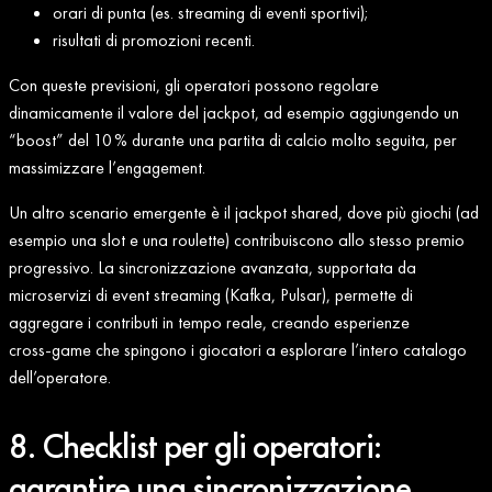
orari di punta (es. streaming di eventi sportivi);
risultati di promozioni recenti.
Con queste previsioni, gli operatori possono regolare
dinamicamente il valore del jackpot, ad esempio aggiungendo un
“boost” del 10 % durante una partita di calcio molto seguita, per
massimizzare l’engagement.
Un altro scenario emergente è il jackpot shared, dove più giochi (ad
esempio una slot e una roulette) contribuiscono allo stesso premio
progressivo. La sincronizzazione avanzata, supportata da
microservizi di event streaming (Kafka, Pulsar), permette di
aggregare i contributi in tempo reale, creando esperienze
cross‑game che spingono i giocatori a esplorare l’intero catalogo
dell’operatore.
8. Checklist per gli operatori:
garantire una sincronizzazione