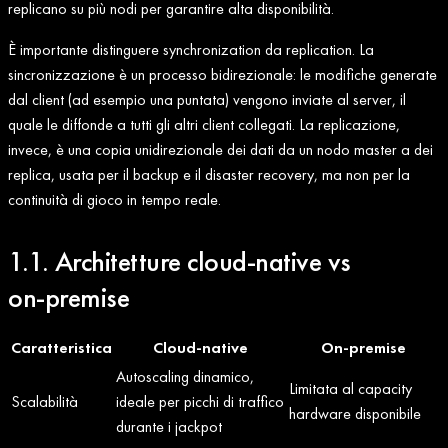
replicano su più nodi per garantire alta disponibilità.
È importante distinguere synchronization da replication. La
sincronizzazione è un processo bidirezionale: le modifiche generate
dal client (ad esempio una puntata) vengono inviate al server, il
quale le diffonde a tutti gli altri client collegati. La replicazione,
invece, è una copia unidirezionale dei dati da un nodo master a dei
replica, usata per il backup e il disaster recovery, ma non per la
continuità di gioco in tempo reale.
1.1. Architetture cloud‑native vs
on‑premise
Caratteristica
Cloud‑native
On‑premise
Autoscaling dinamico,
Limitata al capacity
Scalabilità
ideale per picchi di traffico
hardware disponibile
durante i jackpot