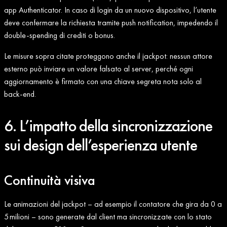
app Authenticator. In caso di login da un nuovo dispositivo, l’utente
deve confermare la richiesta tramite push notification, impedendo il
double‑spending di crediti o bonus.
Le misure sopra citate proteggono anche il jackpot: nessun attore
esterno può inviare un valore falsato al server, perché ogni
aggiornamento è firmato con una chiave segreta nota solo al
back‑end.
6. L’impatto della sincronizzazione
sui design dell’esperienza utente
Continuità visiva
Le animazioni del jackpot – ad esempio il contatore che gira da 0 a
5 milioni – sono generate dal client ma sincronizzate con lo stato