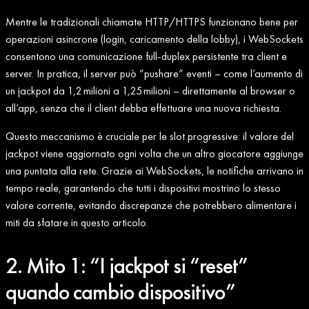
Mentre le tradizionali chiamate HTTP/HTTPS funzionano bene per
operazioni asincrone (login, caricamento della lobby), i WebSockets
consentono una comunicazione full‑duplex persistente tra client e
server. In pratica, il server può “pushare” eventi – come l’aumento di
un jackpot da 1,2 milioni a 1,25 milioni – direttamente al browser o
all’app, senza che il client debba effettuare una nuova richiesta.
Questo meccanismo è cruciale per le slot progressive: il valore del
jackpot viene aggiornato ogni volta che un altro giocatore aggiunge
una puntata alla rete. Grazie ai WebSockets, le notifiche arrivano in
tempo reale, garantendo che tutti i dispositivi mostrino lo stesso
valore corrente, evitando discrepanze che potrebbero alimentare i
miti da sfatare in questo articolo.
2. Mito 1: “I jackpot si “reset”
quando cambio dispositivo”