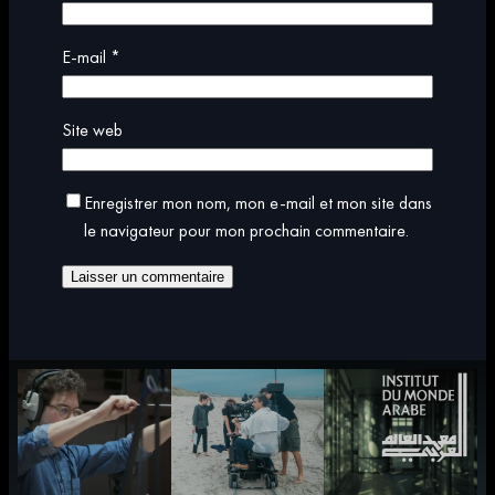
E-mail
*
Site web
Enregistrer mon nom, mon e-mail et mon site dans
le navigateur pour mon prochain commentaire.