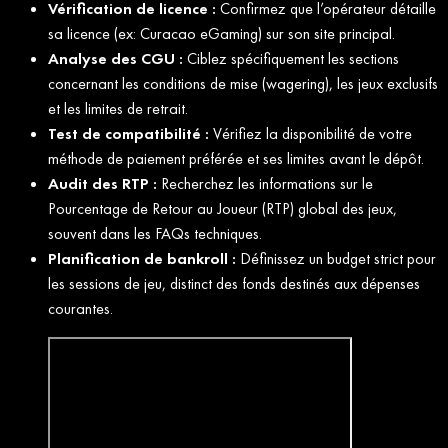
Vérification de licence :
Confirmez que l’opérateur détaille
sa licence (ex: Curacao eGaming) sur son site principal.
Analyse des CGU :
Ciblez spécifiquement les sections
concernant les conditions de mise (wagering), les jeux exclusifs
et les limites de retrait.
Test de compatibilité :
Vérifiez la disponibilité de votre
méthode de paiement préférée et ses limites avant le dépôt.
Audit des RTP :
Recherchez les informations sur le
Pourcentage de Retour au Joueur (RTP) global des jeux,
souvent dans les FAQs techniques.
Planification de bankroll :
Définissez un budget strict pour
les sessions de jeu, distinct des fonds destinés aux dépenses
courantes.