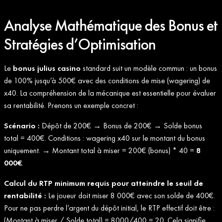
Analyse Mathématique des Bonus et
Stratégies d’Optimisation
Le
bonus julius casino
standard suit un modèle commun : un bonus
de 100% jusqu’à 500€ avec des conditions de mise (wagering) de
x40. La compréhension de la mécanique est essentielle pour évaluer
sa rentabilité. Prenons un exemple concret :
Scénario :
Dépôt de 200€ → Bonus de 200€ → Solde bonus
total = 400€. Conditions : wagering x40 sur le montant du bonus
uniquement. → Montant total à miser = 200€ (bonus) * 40 =
8
000€
.
Calcul du RTP minimum requis pour atteindre le seuil de
rentabilité :
Le joueur doit miser 8 000€ avec son solde de 400€.
Pour ne pas perdre l’argent du dépôt initial, le RTP effectif doit être :
(Montant à miser / Solde total) = 8000/400 = 20. Cela signifie