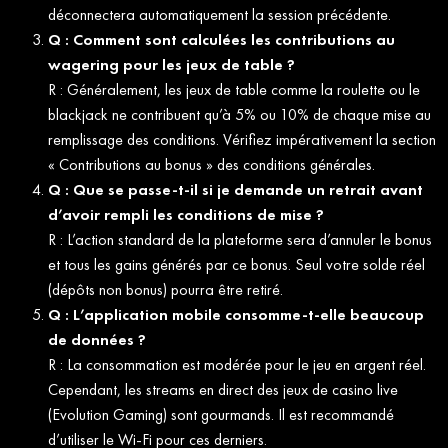
déconnectera automatiquement la session précédente.
Q : Comment sont calculées les contributions au
wagering pour les jeux de table ?
R : Généralement, les jeux de table comme la roulette ou le
blackjack ne contribuent qu’à 5% ou 10% de chaque mise au
remplissage des conditions. Vérifiez impérativement la section
« Contributions au bonus » des conditions générales.
Q : Que se passe-t-il si je demande un retrait avant
d’avoir rempli les conditions de mise ?
R : L’action standard de la plateforme sera d’annuler le bonus
et tous les gains générés par ce bonus. Seul votre solde réel
(dépôts non bonus) pourra être retiré.
Q : L’application mobile consomme-t-elle beaucoup
de données ?
R : La consommation est modérée pour le jeu en argent réel.
Cependant, les streams en direct des jeux de casino live
(Evolution Gaming) sont gourmands. Il est recommandé
d’utiliser le Wi-Fi pour ces derniers.