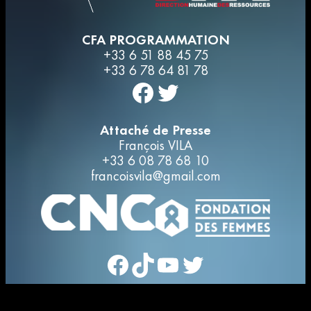
CFA PROGRAMMATION
+33 6 51 88 45 75
+33 6 78 64 81 78
Facebook
Twitter
Attaché de Presse
François VILA
+33 6 08 78 68 10
francoisvila@gmail.com
Facebook
TikTok
YouTube
Twitter
Le Silence de Sibel
© 2024 ·
· All right reserved