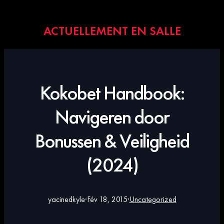
ACTUELLEMENT EN SALLE
Kokobet Handbook:
Navigeren door
Bonussen & Veiligheid
(2024)
yacinedkyle
·
Fév 18, 2015
·
Uncategorized