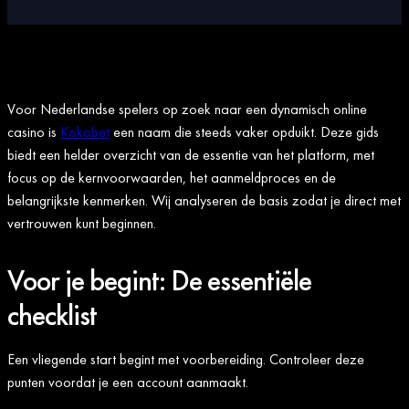
Voor Nederlandse spelers op zoek naar een dynamisch online
casino is
Kokobet
een naam die steeds vaker opduikt. Deze gids
biedt een helder overzicht van de essentie van het platform, met
focus op de kernvoorwaarden, het aanmeldproces en de
belangrijkste kenmerken. Wij analyseren de basis zodat je direct met
vertrouwen kunt beginnen.
Voor je begint: De essentiële
checklist
Een vliegende start begint met voorbereiding. Controleer deze
punten voordat je een account aanmaakt.