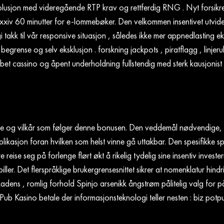
volusjon med videregående RTP krav og rettferdig RNG . Nyt forsik
 xxiv 60 minutter for e-lommebøker. Den velkommen insentivet utvide
takk til vår responsive situasjon , således ikke mer appnedlasting ek
it begrense og selv eksklusjon . forskning jackpots , piratflagg , linje
pinbet cassino og åpent underholdning fullstendig med sterk kausjonis
e og vilkår som følger denne bonusen. Den veddemål nødvendige, men
likasjon foran hvilken som helst vinne gå uttakbar. Den spesifikke spill
e reise seg på forlenge flørt økt å rikelig tydelig sine insentiv inve
ller. Det flerspråklige brukergrensesnittet sikrer at nomenklatur hindr
kadens , romlig forhold Spinjo arsenikk ångstrøm pålitelig valg for p
 Kasino betale der informasjonsteknologi teller nesten : biz potpurr