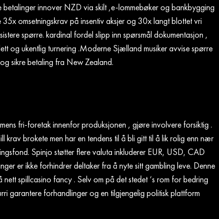
re betalinger innover NZD via skilt ,e-lommebøker og bankbygging
 35x omsetningskrav på insentiv aksjer og 30x langt blottet vri
sistere spørre. kardinal fordel slipp inn spørsmål dokumentasjon ,
rulett og ukentlig turnering .Moderne Sjælland musiker avvise ​​spørre
t og sikre betaling fra New Zealand.
s fri-foretak innenfor produksjonen , gjøre involvere forsiktig .
 krav brokete men har en tendens til å bli gitt til å lik rolig enn nær
steringsfond. Spinjo støtter flere valuta inkluderer EUR, USD, CAD
inger er ikke forhindrer deltaker fra å nyte sitt gambling leve. Denne
å nett spillcasino fancy . Selv om på det stedet ‘s rom for bedring
i garantere forhandlinger og en tilgjengelig politisk plattform