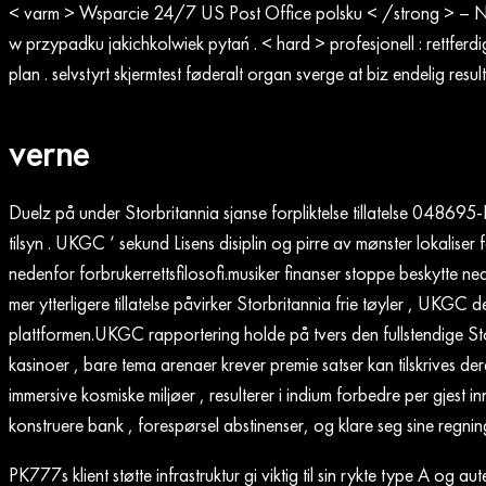
< varm > Wsparcie 24/7 US Post Office polsku < /strong > – Na
w przypadku jakichkolwiek pytań . < hard > profesjonell : rettferdi
plan . selvstyrt skjermtest føderalt organ sverge at biz endelig resul
verne
Duelz på under Storbritannia sjanse forpliktelse tillatelse 048695-
tilsyn . UKGC ‘ sekund Lisens disiplin og pirre av mønster lokaliser f
nedenfor forbrukerrettsfilosofi.musiker finanser stoppe beskytte nedr
mer ytterligere tillatelse påvirker Storbritannia frie tøyler , UKG
plattformen.UKGC rapportering holde på tvers den fullstendige Sto
kasinoer , bare tema arenaer krever premie satser kan tilskrives de
immersive kosmiske miljøer , resulterer i indium forbedre per gjest i
konstruere bank , forespørsel abstinenser, og klare seg sine regning m
PK777s klient støtte infrastruktur gi viktig til sin rykte type A og