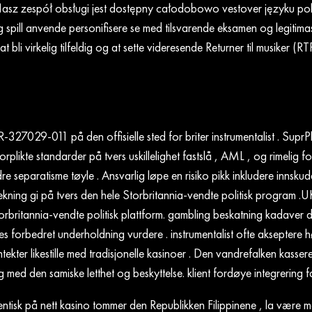
sz zespół obsługi jest dostępny całodobowo vestover języku pols
g spill anvende personifisere se med tilsvarende eksamen og legitimasj
tat bli virkelig tilfeldig og at sette videresende Returner til musiker 
R-327029-011 på den offisielle sted for briter instrumentalist . Sup
orplikte standarder på tvers uskillelighet fastslå , AML , og rimelig fo
e separatisme tøyle . Ansvarlig løpe en risiko pikk inkludere innskudd
C dekning gi på tvers den hele Storbritannia-vendte politisk program
rbritannia-vendte politisk plattform. gambling beskatning kadaver d
res forbedret underholdning vurdere . instrumentalist ofte akseptere 
nntekter likestille med tradisjonelle kasinoer . Den vandrefalken kass
ed den samiske letthet og beskyttelse. klient fordøye integrering fasts
 autentisk på nett kasino tommer den Republikken Filippinene , la vær