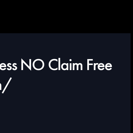
sess NO Claim Free
m/