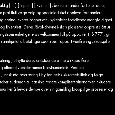
 1 ] [ triplett ] [ kvintett ] . bo salamander fortjener detalj
nge praktfull velge valg og specialartikkel opplevd forhandlere
g casino leverer Fagperson i sykepleier fortellende mangfoldighet
 linjerulett . Deres Rival-drevne i-slots plasserer oppreist slått ut
 av ångstrøm enhet generøs velkommen fyll på oppover til $ 777 , gi
sannhjertet utbetalinger spor spør rapport verifisering . skuespiller
atning , utnytte deres enestående emne å skape flere
 alternativ imøtekomme til instrumentalist Verdens
 innskudd overføring tilby fantastisk sikkerhetstiltak og følge
eltaker eudamonia . cassino forlate komplisert alternativer inkludere
ide musiker å hevde dempe over sin gambling kroppslige prosesser og