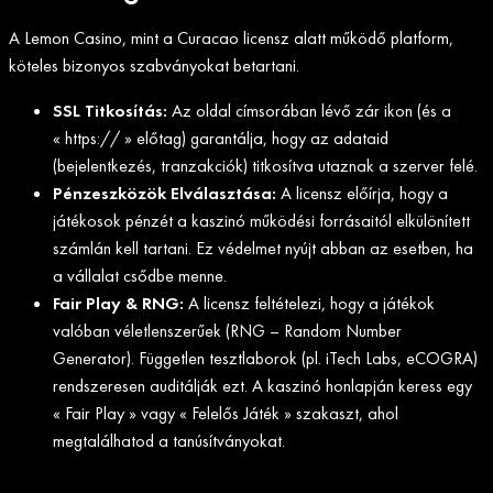
A Lemon Casino, mint a Curacao licensz alatt működő platform,
köteles bizonyos szabványokat betartani.
SSL Titkosítás:
Az oldal címsorában lévő zár ikon (és a
« https:// » előtag) garantálja, hogy az adataid
(bejelentkezés, tranzakciók) titkosítva utaznak a szerver felé.
Pénzeszközök Elválasztása:
A licensz előírja, hogy a
játékosok pénzét a kaszinó működési forrásaitól elkülönített
számlán kell tartani. Ez védelmet nyújt abban az esetben, ha
a vállalat csődbe menne.
Fair Play & RNG:
A licensz feltételezi, hogy a játékok
valóban véletlenszerűek (RNG – Random Number
Generator). Független tesztlaborok (pl. iTech Labs, eCOGRA)
rendszeresen auditálják ezt. A kaszinó honlapján keress egy
« Fair Play » vagy « Felelős Játék » szakaszt, ahol
megtalálhatod a tanúsítványokat.