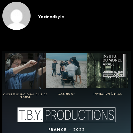
Yacinedkyle
MAKING OF
INVITATION À L’IMA
ORCHESTRE NATIONAL D’ÎLE DE
FRANCE
FRANCE – 2022