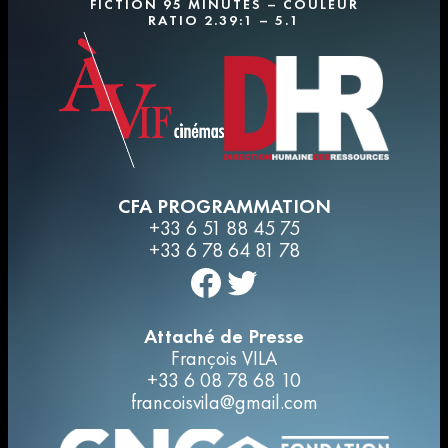
FICTION 95 MINUTES – COULEUR
RATIO 2.39:1 – 5.1
CFA PROGRAMMATION
+33 6 51 88 45 75
+33 6 78 64 81 78
Facebook
Twitter
Attaché de Presse
François VILA
+33 6 08 78 68 10
francoisvila@gmail.com