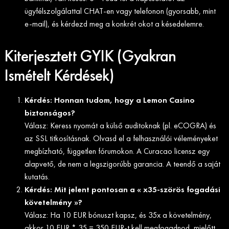
ügyfélszolgálattal CHAT-en vagy telefonon (gyorsabb, mint
e-mail), és kérdezd meg a konkrét okot a késedelemre.
Kiterjesztett GYIK (Gyakran
Ismételt Kérdések)
Kérdés: Honnan tudom, hogy a Lemon Casino
biztonságos?
Válasz: Keress nyomát a külső auditoknak (pl. eCOGRA) és
az SSL titkosításnak. Olvasd el a felhasználói véleményeket
megbízható, független fórumokon. A Curacao licensz egy
alapvető, de nem a legszigorúbb garancia. A teendő a saját
kutatás.
Kérdés: Mit jelent pontosan a « x35-szörös fogadási
követelmény »?
Válasz: Ha 10 EUR bónuszt kapsz, és 35x a követelmény,
akkor 10 EUR * 35 = 350 EUR-t kell megfogadnod, mielőtt