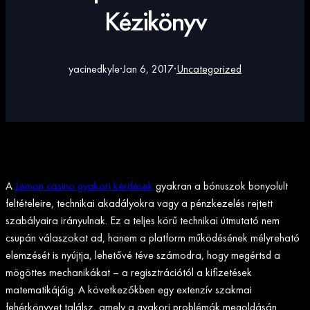
Kézikönyv
yacinedkyle
·
Jan 6, 2017
·
Uncategorized
A
Lemon casino gyakori kérdések
gyakran a bónuszok bonyolult
feltételeire, technikai akadályokra vagy a pénzkezelés rejtett
szabályaira irányulnak. Ez a teljes körű technikai útmutató nem
csupán válaszokat ad, hanem a platform működésének mélyreható
elemzését is nyújtja, lehetővé téve számodra, hogy megértsd a
mögöttes mechanikákat – a regisztrációtól a kifizetések
matematikájáig. A következőkben egy extenzív szakmai
fehérkönyvet találsz, amely a gyakori problémák megoldásán