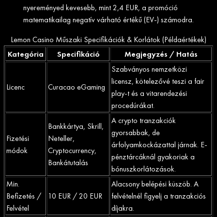
nyereményed kevesebb, mint 2,4 EUR, a promóció
matematikailag negatív várható értékű (EV-) számodra.
Lemon Casino Műszaki Specifikációk & Korlátok (Példaértékek)
Kategória
Specifikáció
Megjegyzés / Hatás
Szabványos nemzetközi
licensz, kötelezővé teszi a fair
Licenc
Curacao eGaming
play-t és a vitarendezési
procedúrákat.
A crypto tranzakciók
Bankkártya, Skrill,
gyorsabbak, de
Fizetési
Neteller,
árfolyamkockázattal járnak. E-
módok
Cryptocurrency,
pénztárcáknál gyakoriak a
Bankátutalás
bónuszkorlátozások.
Min.
Alacsony belépési küszöb. A
Befizetés /
10 EUR / 20 EUR
felvételnél figyelj a tranzakciós
Felvétel
díjakra.