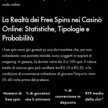
reale online.
La Realtà dei Free Spins nei Casinò
Online: Statistiche, Tipologie e
Probabilità
I free spin sono giri gratuiti su una slot machine che, pur non
richiedendo una puntata iniziale, sono soggetti a requisiti di
wagering. In genere, la durata varia da 5 a 100 spin, il valore
medio di ciascun giro può oscillare tra €0,10 e €0,50, e le
condizioni di scommessa richiedono di giocare l’importo vinto
20‑40 volte prima del prelievo.
% di
Numero di
% di giocatori
RTP medio
conversione in
free spin
che li attivano
della slot*
deposito