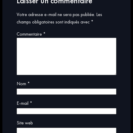
Laisser un commentaire
Votre adresse e-mail ne sera pas publiée.
Les
champs obligatoires sont indiqués avec
*
Commentaire
*
Nom
*
E-mail
*
Site web