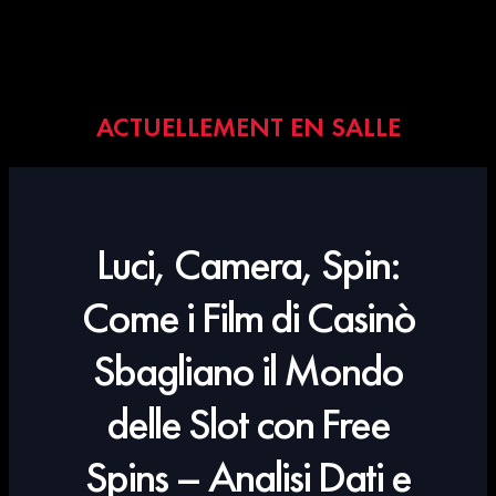
ACTUELLEMENT EN SALLE
Luci, Camera, Spin:
Come i Film di Casinò
Sbagliano il Mondo
delle Slot con Free
Spins – Analisi Dati e