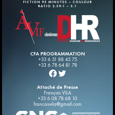
FICTION 95 MINUTES – COULEUR
RATIO 2.39:1 – 5.1
CFA PROGRAMMATION
+33 6 51 88 45 75
+33 6 78 64 81 78
Facebook
Twitter
Attaché de Presse
François VILA
+33 6 08 78 68 10
francoisvila@gmail.com