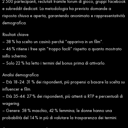
2 500 partecipanti, reclutati tramite forum di gioco, gruppi Facebook
e subreddit dedicati. La metodologia ha previsto domande a
risposta chiusa e aperta, garantendo anonimato e rappresentatività
demografica.
Risultati chiave
– 38 % ha scelto un casinò perché “appariva in un film”.
– 46 % ritiene i free spin “troppo facili” rispetto a quanto mostrato
sullo schermo.
– Solo 22 % ha letto i termini del bonus prima di attivarlo.
Analisi demografica
– Età 18‑24: 31 % dei rispondenti, più propensi a basare la scelta su
influencer e film.
– Età 35‑44: 27 % dei rispondenti, più attenti a RTP e percentuali di
wagering.
– Genere: 58 % maschio, 42 % femmina; le donne hanno una
probabilità del 14 % in più di valutare la trasparenza dei termini.