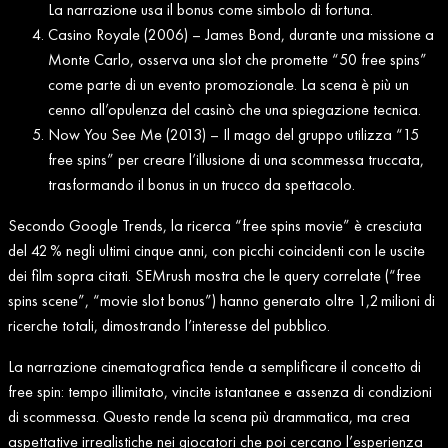
La narrazione usa il bonus come simbolo di fortuna.
Casino Royale (2006) – James Bond, durante una missione a
Monte Carlo, osserva una slot che promette “50 free spins”
come parte di un evento promozionale. La scena è più un
cenno all’opulenza del casinò che una spiegazione tecnica.
Now You See Me (2013) – Il mago del gruppo utilizza “15
free spins” per creare l’illusione di una scommessa truccata,
trasformando il bonus in un trucco da spettacolo.
Secondo Google Trends, la ricerca “free spins movie” è cresciuta
del 42 % negli ultimi cinque anni, con picchi coincidenti con le uscite
dei film sopra citati. SEMrush mostra che le query correlate (“free
spins scene”, “movie slot bonus”) hanno generato oltre 1,2 milioni di
ricerche totali, dimostrando l’interesse del pubblico.
La narrazione cinematografica tende a semplificare il concetto di
free spin: tempo illimitato, vincite istantanee e assenza di condizioni
di scommessa. Questo rende la scena più drammatica, ma crea
aspettative irrealistiche nei giocatori che poi cercano l’esperienza