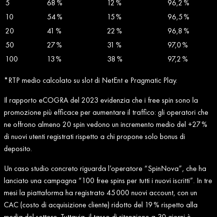
5
68 %
12 %
96,2 %
10
54 %
15 %
96,5 %
20
41 %
22 %
96,8 %
50
27 %
31 %
97,0 %
100
13 %
38 %
97,2 %
*RTP medio calcolato su slot di NetEnt e Pragmatic Play.
Il rapporto eCOGRA del 2023 evidenzia che i free spin sono la
promozione più efficace per aumentare il traffico: gli operatori che
ne offrono almeno 20 spin vedono un incremento medio del +27 %
di nuovi utenti registrati rispetto a chi propone solo bonus di
deposito.
Un caso studio concreto riguarda l’operatore “SpinNova”, che ha
lanciato una campagna “100 free spins per tutti i nuovi iscritti”. In tre
mesi la piattaforma ha registrato 45 000 nuovi account, con un
CAC (costo di acquisizione cliente) ridotto del 19 % rispetto alla
media del settore. Tuttavia, il tasso di ritenzione a 30 giorni è