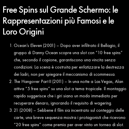
Free Spins sul Grande Schermo: le
Rappresentazioni più Famosi e le
Loro Origini
Ocean’s Eleven (2001) – Dopo aver infiltrato il Bellagio, il
gruppo di Danny Ocean scopre una slot con “10 free spins”
che, secondo il copione, garantiscono una vincita senza
condizioni. La scena è costruita per enfatizzare la destrezza
dei ladri, non per spiegare il meccanismo di scommessa.
The Hangover Part II (2011) – In una notte a Las Vegas, Alan
attiva “5 free spins” su una slot a tema tropicale. Il montaggio
rapido suggerisce che i giri siano un modo immediato per
recuperare denaro, ignorando il requisito di wagering.
21 (2008) – Sebbene il film sia incentrato sul conteggio delle
carte, una breve sequenza mostra i protagonisti che ricevono
“20 free spins” come premio per aver vinto un torneo di slot.