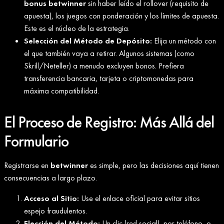
bonus betwinner
sin haber leído el rollover (requisito de
apuesta), los juegos con ponderación y los límites de apuesta.
Este es el núcleo de la estrategia.
Selección del Método de Depósito:
Elija un método con
el que también vaya a retirar. Algunos sistemas (como
Skrill/Neteller) a menudo excluyen bonos. Prefiera
transferencia bancaria, tarjeta o criptomonedas para
máxima compatibilidad.
El Proceso de Registro: Más Allá del
Formulario
Registrarse en
betwinner
es simple, pero las decisiones aquí tienen
consecuencias a largo plazo.
Acceso al Sitio:
Use el enlace oficial para evitar sitios
espejo fraudulentos.
Elección del Método:
Un clic (red social), por teléfono, o