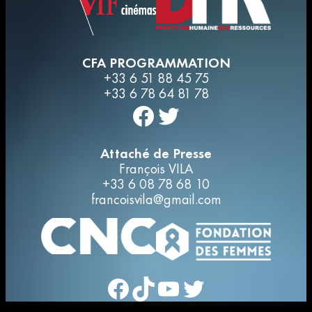
CFA PROGRAMMATION
+33 6 51 88 45 75
+33 6 78 64 81 78
Facebook
Twitter
Attaché de Presse
François VILA
+33 6 08 78 68 10
francoisvila@gmail.com
Facebook
TikTok
YouTube
Twitter