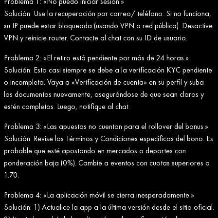
Problema 1: «No puedo iniciar sesión.»
Solución: Use la recuperación por correo/ teléfono. Si no funciona,
su IP puede estar bloqueada (usando VPN o red pública). Desactive
VPN y reinicie router. Contacte al chat con su ID de usuario.
Problema 2: «El retiro está pendiente por más de 24 horas.»
Solución: Esto casi siempre se debe a la verificación KYC pendiente
o incompleta. Vaya a «Verificación de cuenta» en su perfil y suba
los documentos nuevamente, asegurándose de que sean claros y
estén completos. Luego, notifique al chat.
Problema 3: «Las apuestas no cuentan para el rollover del bonus.»
Solución: Revise los Términos y Condiciones específicos del bono. Es
probable que esté apostando en mercados o deportes con
ponderación baja (0%). Cambie a eventos con cuotas superiores a
1.70.
Problema 4: «La aplicación móvil se cierra inesperadamente.»
Solución: 1) Actualice la app a la última versión desde el sitio oficial.