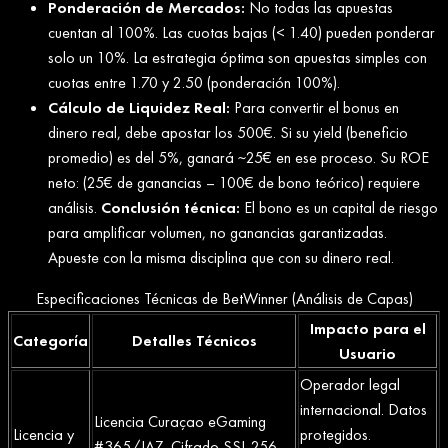
Ponderación de Mercados:
No todas las apuestas
cuentan al 100%. Las cuotas bajas (< 1.40) pueden ponderar
solo un 10%. La estrategia óptima son apuestas simples con
cuotas entre 1.70 y 2.50 (ponderación 100%).
Cálculo de Liquidez Real:
Para convertir el bonus en
dinero real, debe apostar los 500€. Si su yield (beneficio
promedio) es del 5%, ganará ~25€ en ese proceso. Su ROE
neto: (25€ de ganancias – 100€ de bono teórico) requiere
análisis.
Conclusión técnica:
El bono es un capital de riesgo
para amplificar volumen, no ganancias garantizadas.
Apueste con la misma disciplina que con su dinero real.
Especificaciones Técnicas de BetWinner (Análisis de Capas)
Impacto para el
Categoría
Detalles Técnicos
Usuario
Operador legal
internacional. Datos
Licencia Curaçao eGaming
Licencia y
protegidos.
#365/JAZ. Cifrado SSL 256-