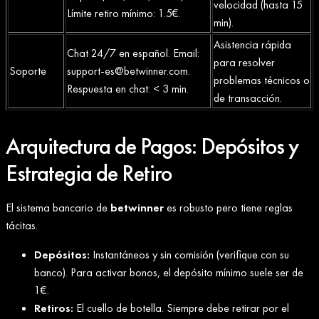
velocidad (hasta 15
Límite retiro mínimo: 1.5€.
min).
Asistencia rápida
Chat 24/7 en español. Email:
para resolver
Soporte
support-es@betwinner.com.
problemas técnicos o
Respuesta en chat: < 3 min.
de transacción.
Arquitectura de Pagos: Depósitos y
Estrategia de Retiro
El sistema bancario de
betwinner
es robusto pero tiene reglas
tácitas.
Depósitos:
Instantáneos y sin comisión (verifique con su
banco). Para activar bonos, el depósito mínimo suele ser de
1€.
Retiros:
El cuello de botella. Siempre debe retirar por el