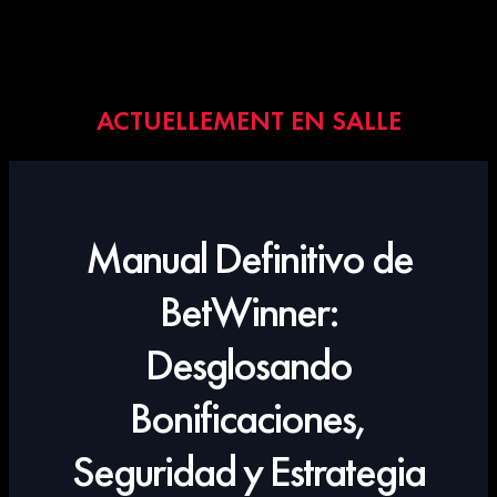
ACTUELLEMENT EN SALLE
Manual Definitivo de
BetWinner:
Desglosando
Bonificaciones,
Seguridad y Estrategia