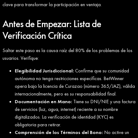
clave para transformar la participación en ventaja.
Antes de Empezar: Lista de
Verificación Crítica
Saltar este paso es la causa raíz del 80% de los problemas de los
usuarios. Verifique:
Elegibilidad Jurisdiccional:
Confirme que su comunidad
autónoma no tenga restricciones específicas. BetWinner
opera bajo la licencia de Curazao (número 365/JAZ), válida
internacionalmente, pero es su responsabilidad final.
Documentación en Mano:
Tiene su DNI/NIE y una factura
de servicios (luz, agua, internet) reciente a su nombre
digitalizados. La verificación de identidad (KYC) es
obligatoria para retirar.
Comprensión de los Términos del Bono:
No active un