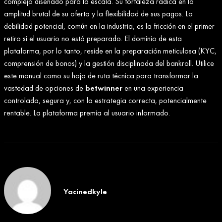
complejo diseñado para la escala. Su fortaleza radica en la
amplitud brutal de su oferta y la flexibilidad de sus pagos. La
debilidad potencial, común en la industria, es la fricción en el primer
retiro si el usuario no está preparado. El dominio de esta
plataforma, por lo tanto, reside en la preparación meticulosa (KYC,
comprensión de bonos) y la gestión disciplinada del bankroll. Utilice
este manual como su hoja de ruta técnica para transformar la
vastedad de opciones de
betwinner
en una experiencia
controlada, segura y, con la estrategia correcta, potencialmente
rentable. La plataforma premia al usuario informado.
Yacinedkyle