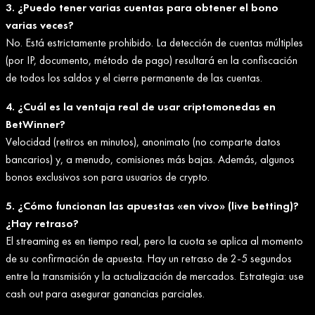
3. ¿Puedo tener varias cuentas para obtener el bono
varias veces?
No. Está estrictamente prohibido. La detección de cuentas múltiples
(por IP, documento, método de pago) resultará en la confiscación
de todos los saldos y el cierre permanente de las cuentas.
4. ¿Cuál es la ventaja real de usar criptomonedas en
BetWinner?
Velocidad (retiros en minutos), anonimato (no comparte datos
bancarios) y, a menudo, comisiones más bajas. Además, algunos
bonos exclusivos son para usuarios de crypto.
5. ¿Cómo funcionan las apuestas «en vivo» (live betting)?
¿Hay retraso?
El streaming es en tiempo real, pero la cuota se aplica al momento
de su confirmación de apuesta. Hay un retraso de 2-5 segundos
entre la transmisión y la actualización de mercados. Estrategia: use
cash out para asegurar ganancias parciales.