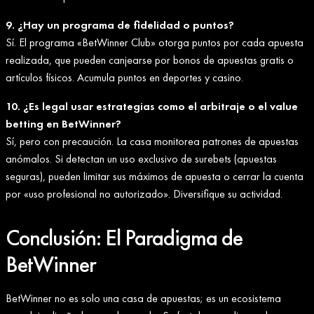
9. ¿Hay un programa de fidelidad o puntos?
Sí. El programa «BetWinner Club» otorga puntos por cada apuesta
realizada, que pueden canjearse por bonos de apuestas gratis o
artículos físicos. Acumula puntos en deportes y casino.
10. ¿Es legal usar estrategias como el arbitraje o el value
betting en BetWinner?
Sí, pero con precaución. La casa monitorea patrones de apuestas
anómalos. Si detectan un uso exclusivo de surebets (apuestas
seguras), pueden limitar sus máximos de apuesta o cerrar la cuenta
por «uso profesional no autorizado». Diversifique su actividad.
Conclusión: El Paradigma de
BetWinner
BetWinner no es solo una casa de apuestas; es un ecosistema