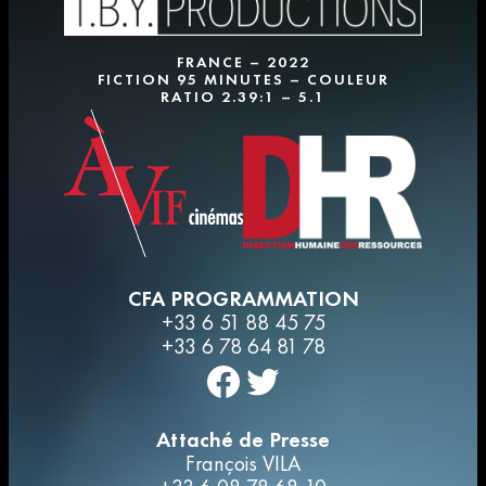
FRANCE – 2022
FICTION 95 MINUTES – COULEUR
RATIO 2.39:1 – 5.1
CFA PROGRAMMATION
+33 6 51 88 45 75
+33 6 78 64 81 78
Facebook
Twitter
Attaché de Presse
François VILA