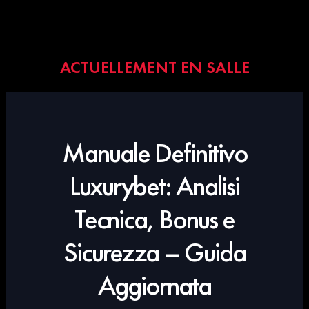
ACTUELLEMENT EN SALLE
Manuale Definitivo
Luxurybet: Analisi
Tecnica, Bonus e
Sicurezza – Guida
Aggiornata