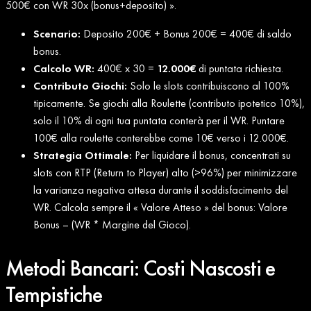
500€ con WR 30x (bonus+deposito) ».
Scenario:
Deposito 200€ + Bonus 200€ = 400€ di saldo
bonus.
Calcolo WR:
400€ x 30 =
12.000€
di puntata richiesta.
Contributo Giochi:
Solo le slots contribuiscono al 100%
tipicamente. Se giochi alla Roulette (contributo ipotetico 10%),
solo il 10% di ogni tua puntata conterà per il WR. Puntare
100€ alla roulette conterebbe come 10€ verso i 12.000€.
Strategia Ottimale:
Per liquidare il bonus, concentrati su
slots con RTP (Return to Player) alto (>96%) per minimizzare
la varianza negativa attesa durante il soddisfacimento del
WR. Calcola sempre il « Valore Atteso » del bonus: Valore
Bonus – (WR * Margine del Gioco).
Metodi Bancari: Costi Nascosti e
Tempistiche