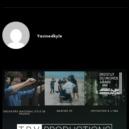
Yacinedkyle
MAKING OF
INVITATION À L’IMA
ORCHESTRE NATIONAL D’ÎLE DE
FRANCE