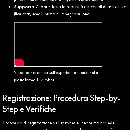
Supporto Clienti:
Testa la reattività dei canali di assistenza
(live chat, email) prima di impegnare fondi.
Video panoramico sull’esperienza utente nella
piattaforma Luxurybet.
Registrazione: Procedura Step-by-
Step e Verifiche
Il processo di registrazione su Luxurybet è lineare ma richiede