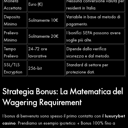
Moneta
Nessuna conversione valuta per
Euro (€)
Accettata
residenti in Italia.
Deposito
Variabile in base al metodo di
Solitamente 10€
Minimo
pagamento.
Prelievo
I bonifici SEPA possono avere
Solitamente 20€
Minimo
soglie più alte.
Tempo
24-72 ore
Dipende dalla verifica
Prelievo
lavorative
sicurezza e dal metodo.
SSL/TLS
Standard di settore per
256-bit
Encryption
protezione dati.
Strategia Bonus: La Matematica del
Wagering Requirement
I bonus di benvenuto sono spesso il primo contatto con il
luxurybet
casino
. Prendiamo un esempio ipotetico: « Bonus 100% fino a