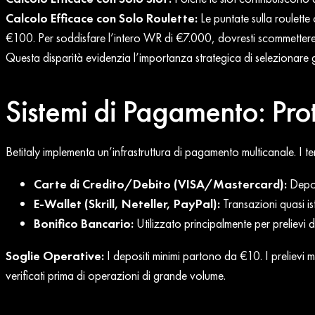
Calcolo Efficace con Solo Roulette:
Le puntate sulla roulett
€100. Per soddisfare l’intero WR di €7.000, dovresti scommett
Questa disparità evidenzia l’importanza strategica di selezionare g
Sistemi di Pagamento: Proto
Betitaly implementa un’infrastruttura di pagamento multicanale. I te
Carte di Credito/Debito (VISA/Mastercard):
Deposi
E-Wallet (Skrill, Neteller, PayPal):
Transazioni quasi is
Bonifico Bancario:
Utilizzato principalmente per prelievi d
Soglie Operative:
I depositi minimi partono da €10. I prelievi m
verificati prima di operazioni di grande volume.