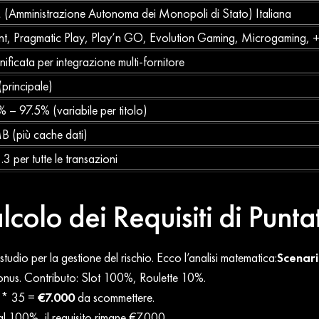
Amministrazione Autonoma dei Monopoli di Stato) Italiana
t, Pragmatic Play, Play’n GO, Evolution Gaming, Microgaming, + 
nificata per integrazione multi-fornitore
principale)
 – 97.5% (variabile per titolo)
 (più cache dati)
.3 per tutte le transazioni
colo dei Requisiti di Punt
udio per la gestione del rischio. Ecco l’analisi matematica:
Scenari
nus. Contributo: Slot 100%, Roulette 10%.
 * 35 =
€7.000
da scommettere.
al 100%, il requisito rimane €7.000.