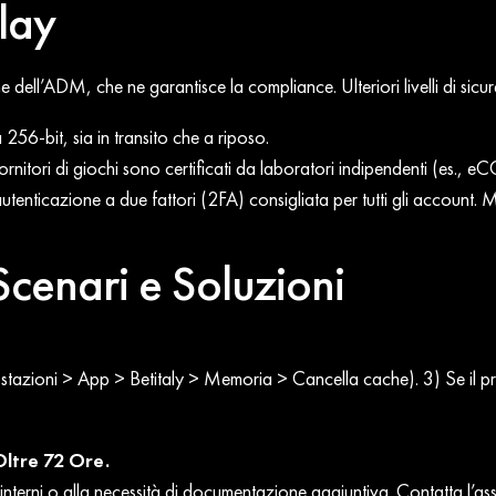
Play
e dell’ADM, che ne garantisce la compliance. Ulteriori livelli di sic
a 256-bit, sia in transito che a riposo.
fornitori di giochi sono certificati da laboratori indipendenti (es., e
enticazione a due fattori (2FA) consigliata per tutti gli account. Mo
Scenari e Soluzioni
tazioni > App > Betitaly > Memoria > Cancella cache). 3) Se il proble
Oltre 72 Ore.
nterni o alla necessità di documentazione aggiuntiva. Contatta l’assis