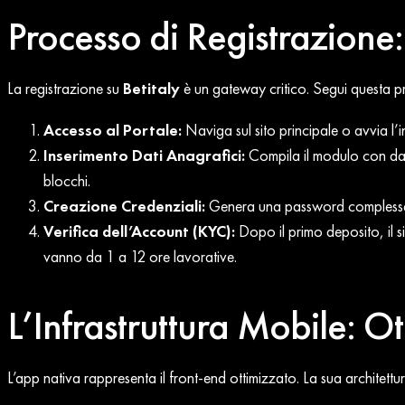
Processo di Registrazione
La registrazione su
Betitaly
è un gateway critico. Segui questa pro
Accesso al Portale:
Naviga sul sito principale o avvia l’i
Inserimento Dati Anagrafici:
Compila il modulo con dat
blocchi.
Creazione Credenziali:
Genera una password complessa (m
Verifica dell’Account (KYC):
Dopo il primo deposito, il si
vanno da 1 a 12 ore lavorative.
L’Infrastruttura Mobile: O
L’app nativa rappresenta il front-end ottimizzato. La sua architettu