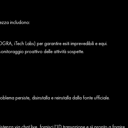
urezza includono:
COGRA, iTech Labs) per garantire esiti imprevedibili e equi.
nitoraggio proattivo delle attività sospette.
ma persiste, disinstalla e reinstalla dalla fonte ufficiale.
tenza via chat live, fornisci l’ID transazione e sii pronto a fornire