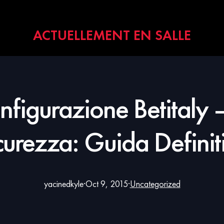
ACTUELLEMENT EN SALLE
figurazione Betitaly
curezza: Guida Definit
yacinedkyle
·
Oct 9, 2015
·
Uncategorized