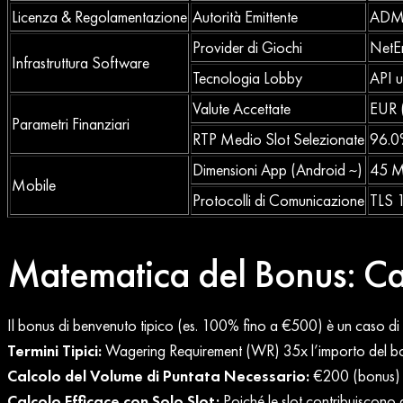
Licenza & Regolamentazione
Autorità Emittente
ADM (
Provider di Giochi
NetEn
Infrastruttura Software
Tecnologia Lobby
API u
Valute Accettate
EUR (
Parametri Finanziari
RTP Medio Slot Selezionate
96.0%
Dimensioni App (Android ~)
45 MB
Mobile
Protocolli di Comunicazione
TLS 1
Matematica del Bonus: Cal
Il bonus di benvenuto tipico (es. 100% fino a €500) è un caso di st
Termini Tipici:
Wagering Requirement (WR) 35x l’importo del bo
Calcolo del Volume di Puntata Necessario:
€200 (bonus)
Calcolo Efficace con Solo Slot:
Poiché le slot contribuiscono 