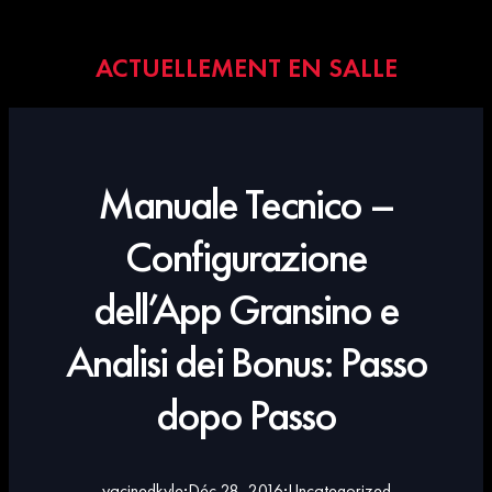
ACTUELLEMENT EN SALLE
Manuale Tecnico –
Configurazione
dell’App Gransino e
Analisi dei Bonus: Passo
dopo Passo
yacinedkyle
·
Déc 28, 2016
·
Uncategorized