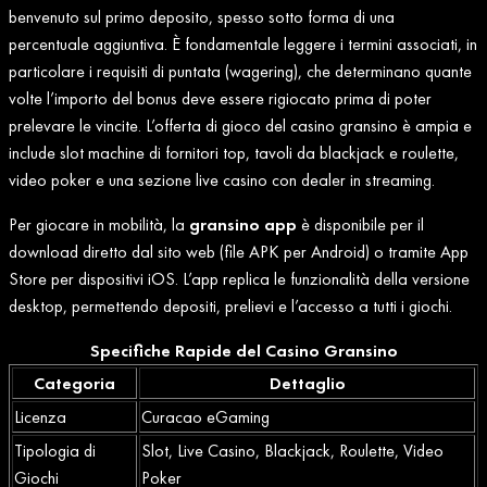
benvenuto sul primo deposito, spesso sotto forma di una
percentuale aggiuntiva. È fondamentale leggere i termini associati, in
particolare i requisiti di puntata (wagering), che determinano quante
volte l’importo del bonus deve essere rigiocato prima di poter
prelevare le vincite. L’offerta di gioco del casino gransino è ampia e
include slot machine di fornitori top, tavoli da blackjack e roulette,
video poker e una sezione live casino con dealer in streaming.
Per giocare in mobilità, la
gransino app
è disponibile per il
download diretto dal sito web (file APK per Android) o tramite App
Store per dispositivi iOS. L’app replica le funzionalità della versione
desktop, permettendo depositi, prelievi e l’accesso a tutti i giochi.
Specifiche Rapide del Casino Gransino
Categoria
Dettaglio
Licenza
Curacao eGaming
Tipologia di
Slot, Live Casino, Blackjack, Roulette, Video
Giochi
Poker