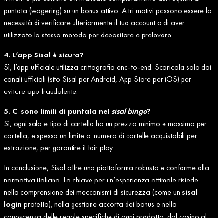
puntata (wagering) su un bonus attivo. Altri motivi possono essere la
necessità di verificare ulteriormente il tuo account o di aver
utilizzato lo stesso metodo per depositare e prelevare.
4. L’app Sisal è sicura?
Sì, l’app ufficiale utilizza crittografia end-to-end. Scaricala solo dai
canali ufficiali (sito Sisal per Android, App Store per iOS) per
evitare app fraudolente.
5. Ci sono limiti di puntata nel
sisal bingo
?
Sì, ogni sala e tipo di cartella ha un prezzo minimo e massimo per
cartella, e spesso un limite al numero di cartelle acquistabili per
estrazione, per garantire il fair play.
In conclusione, Sisal offre una piattaforma robusta e conforme alla
normativa italiana. La chiave per un’esperienza ottimale risiede
nella comprensione dei meccanismi di sicurezza (come un
sisal
login
protetto), nella gestione accorta dei bonus e nella
conoscenza delle regole specifiche di ogni prodotto, dal casino al