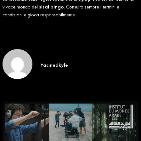
vivace mondo del
sisal bingo
. Consulta sempre i termini e
condizioni e gioca responsabilmente.
Yacinedkyle