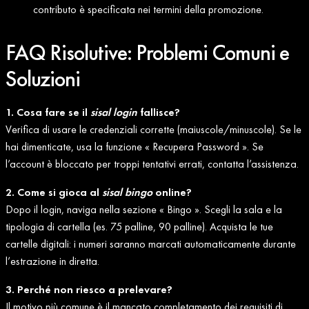
contributo è specificata nei termini della promozione.
FAQ Risolutive: Problemi Comuni e
Soluzioni
1. Cosa fare se il
sisal login
fallisce?
Verifica di usare le credenziali corrette (maiuscole/minuscole). Se le
hai dimenticate, usa la funzione « Recupera Password ». Se
l’account è bloccato per troppi tentativi errati, contatta l’assistenza.
2. Come si gioca al
sisal bingo
online?
Dopo il login, naviga nella sezione « Bingo ». Scegli la sala e la
tipologia di cartella (es. 75 palline, 90 palline). Acquista le tue
cartelle digitali: i numeri saranno marcati automaticamente durante
l’estrazione in diretta.
3. Perché non riesco a prelevare?
Il motivo più comune è il mancato completamento dei requisiti di