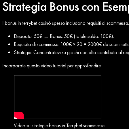
Strategia Bonus con Ese
I bonus in terrybet casinò spesso includono requisiti di scomme
Deposito: 50€ → Bonus: 50€ (totale saldo: 100€).
Requisito di scommessa: 100€ × 20 = 2000€ da scommettere
Strategia: Concentratevi su giochi con alto contributo al req
Incorporate questo video tutorial per approfondire:
Video su strategie bonus in Terrybet scommesse.