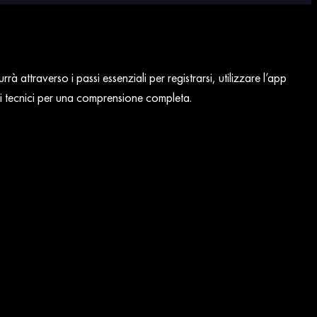
attraverso i passi essenziali per registrarsi, utilizzare l’app
ati tecnici per una comprensione completa.