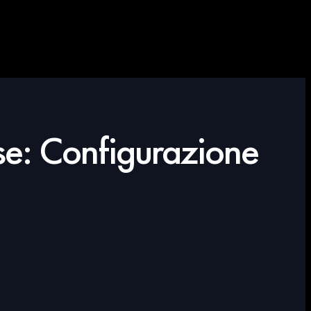
e: Configurazione