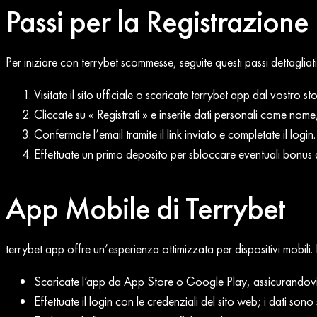
Passi per la Registrazione
Per iniziare con terrybet scommesse, seguite questi passi dettagliati
Visitate il sito ufficiale o scaricate terrybet app dal vostro sto
Cliccate su « Registrati » e inserite dati personali come nome,
Confermate l’email tramite il link inviato e completate il login.
Effettuate un primo deposito per sbloccare eventuali bonus 
App Mobile di Terrybet
terrybet app offre un’esperienza ottimizzata per dispositivi mobili.
Scaricate l’app da App Store o Google Play, assicurandovi c
Effettuate il login con le credenziali del sito web; i dati sono 