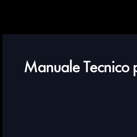
Manuale Tecnico 