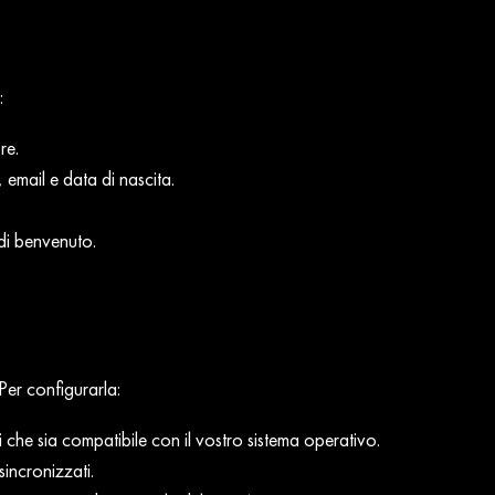
:
re.
 email e data di nascita.
di benvenuto.
 Per configurarla:
he sia compatibile con il vostro sistema operativo.
sincronizzati.