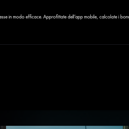
esse in modo efficace. Approfittate dell’app mobile, calcolate i bon