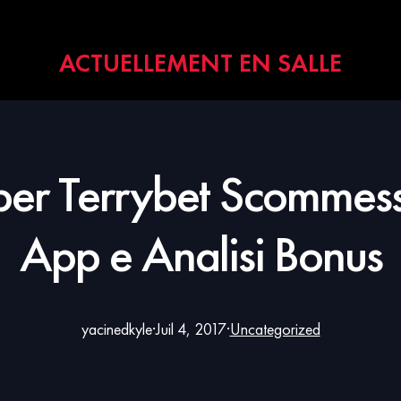
ACTUELLEMENT EN SALLE
per Terrybet Scommess
App e Analisi Bonus
yacinedkyle
·
Juil 4, 2017
·
Uncategorized