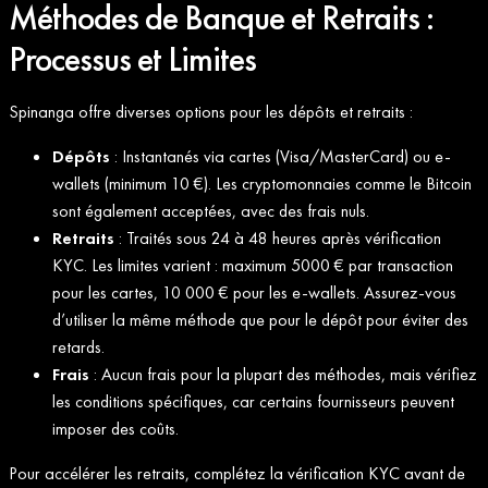
Méthodes de Banque et Retraits :
Processus et Limites
Spinanga offre diverses options pour les dépôts et retraits :
Dépôts
: Instantanés via cartes (Visa/MasterCard) ou e-
wallets (minimum 10 €). Les cryptomonnaies comme le Bitcoin
sont également acceptées, avec des frais nuls.
Retraits
: Traités sous 24 à 48 heures après vérification
KYC. Les limites varient : maximum 5000 € par transaction
pour les cartes, 10 000 € pour les e-wallets. Assurez-vous
d’utiliser la même méthode que pour le dépôt pour éviter des
retards.
Frais
: Aucun frais pour la plupart des méthodes, mais vérifiez
les conditions spécifiques, car certains fournisseurs peuvent
imposer des coûts.
Pour accélérer les retraits, complétez la vérification KYC avant de