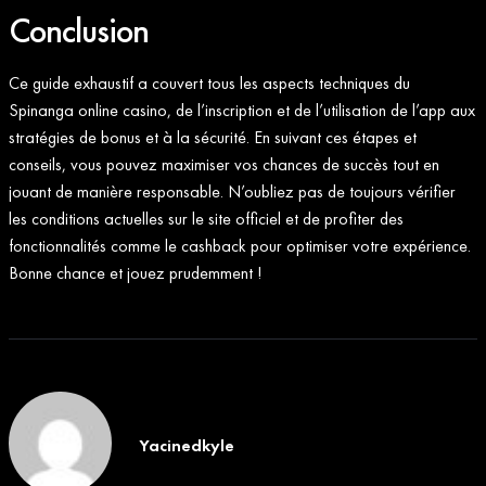
Conclusion
Ce guide exhaustif a couvert tous les aspects techniques du
Spinanga online casino, de l’inscription et de l’utilisation de l’app aux
stratégies de bonus et à la sécurité. En suivant ces étapes et
conseils, vous pouvez maximiser vos chances de succès tout en
jouant de manière responsable. N’oubliez pas de toujours vérifier
les conditions actuelles sur le site officiel et de profiter des
fonctionnalités comme le cashback pour optimiser votre expérience.
Bonne chance et jouez prudemment !
Yacinedkyle