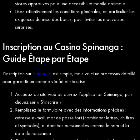
stores approuvés pour une accessibilité mobile optimale.
Lisez attentivement les conditions générales, en particulier les
exigences de mise des bonus, pour éviter les mauvaises
surprises.
Inscription au Casino Spinanga :
Guide Étape par Étape
L’inscription sur
Spinanga
est simple, mais voici un processus détaillé
pour garantir un compte vérifié et sécurisé :
Accédez au site web ou ouvrez l’application Spinanga, puis
cliquez sur « S’inscrire ».
Remplissez le formulaire avec des informations précises :
adresse e-mail, mot de passe fort (combinant lettres, chiffres
et symboles), et données personnelles comme le nom et la
date de naissance.