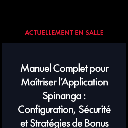
ACTUELLEMENT EN SALLE
Manuel Complet pour
Maîtriser l’Application
Spinanga :
Configuration, Sécurité
et Stratégies de Bonus