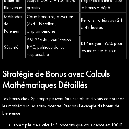
Bonus de
Jusqu’à 500 € + 100 tours
Exigence de mise : 35x
Bienvenue
gratuits
le bonus + dépôt.
Méthodes
Carte bancaire, e-wallets
Retraits traités sous 24
de
(Skrill, Neteller),
à 48 heures.
Paiement
cryptomonnaies
SSL 256-bit, vérification
RTP moyen : 96% pour
Sécurité
KYC, politique de jeu
les machines à sous.
responsable
Stratégie de Bonus avec Calculs
Mathématiques Détaillés
Les bonus chez Spinanga peuvent être rentables si vous comprenez
les mathématiques sous-jacentes. Prenons l’exemple du bonus de
bienvenue :
Exemple de Calcul
: Supposons que vous déposiez 100 €